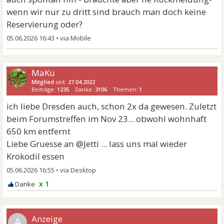
wenn wir nur zu dritt sind brauch man doch keine
Reservierung oder?
05.06.2026 16:43
•
MaKu
Mitglied
seit:
27.04.2022
Beiträge:
1235
Danke:
3106
Themen:
1
ich liebe Dresden auch, schon 2x da gewesen. Zuletzt
beim Forumstreffen im Nov 23... obwohl wohnhaft
650 km entfernt
Liebe Gruesse an @Jetti ... lass uns mal wieder
Krokodil essen
05.06.2026 16:55
•
x 1
A