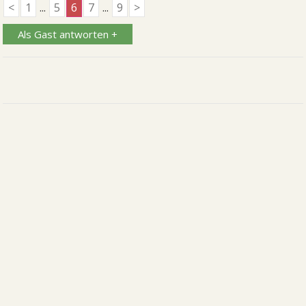
<
1
...
5
6
7
...
9
>
Als Gast antworten +