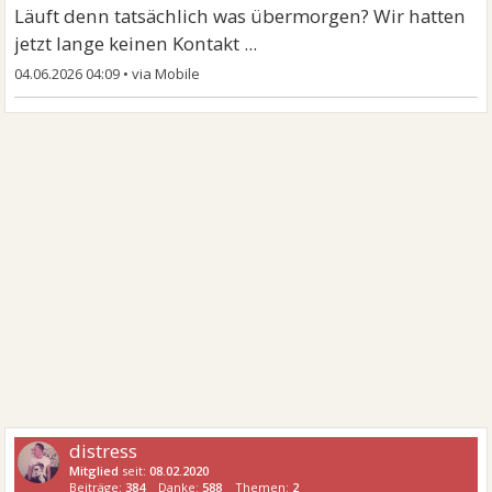
Läuft denn tatsächlich was übermorgen? Wir hatten
jetzt lange keinen Kontakt ...
04.06.2026 04:09
•
distress
Mitglied
seit:
08.02.2020
Beiträge:
384
Danke:
588
Themen:
2