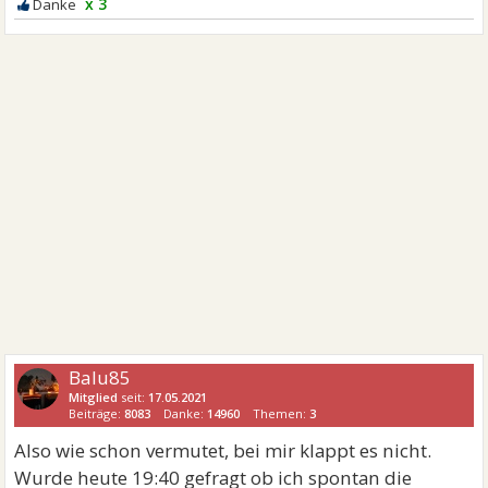
x 3
Balu85
Mitglied
seit:
17.05.2021
Beiträge:
8083
Danke:
14960
Themen:
3
Also wie schon vermutet, bei mir klappt es nicht.
Wurde heute 19:40 gefragt ob ich spontan die