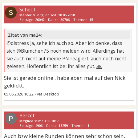
Scheol
S
Mentor
& Mitglied seit:
10.05.2018
Beiträge:
26047
Danke:
50706
Themen:
15
Zitat von ma24:
@distress Ja, sehe ich auch so. Aber ich denke, dass
sich @Blümchen75 noch melden wird. Allerdings hat
sie auch nicht auf meine PN reagiert, auch noch nicht
🙏
gelesen. Hoffentlich ist bei ihr alles gut.
Sie ist gerade online , habe eben mal auf den Nick
geklickt.
05.06.2026 16:22
•
Perzet
P
Mitglied
seit:
13.08.2017
Beiträge:
4906
Danke:
13259
Themen:
1
Auch bzw kleine Runden können sehr schön sein.