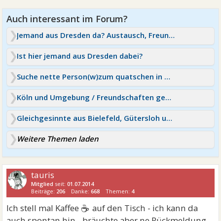
Jemand aus Dresden da? Austausch, Freundschaft
Ist hier jemand aus Dresden dabei?
Suche nette Person(w)zum quatschen in Dresden,bin 27(m)
Köln und Umgebung / Freundschaften gesucht
Gleichgesinnte aus Bielefeld, Gütersloh und Umgebung:)?
Weitere Themen laden
tauris
Mitglied
seit:
01.07.2014
Beiträge:
206
Danke:
668
Themen:
4
☕
Ich stell mal Kaffee
auf den Tisch - ich kann da
auch spontan hin - bräuchte aber ne Rückmeldung-