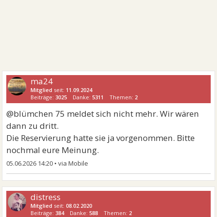
ma24
Mitglied
seit:
11.09.2024
Beiträge:
3025
Danke:
5311
Themen:
2
@blümchen 75 meldet sich nicht mehr. Wir wären
dann zu dritt.
Die Reservierung hatte sie ja vorgenommen. Bitte
nochmal eure Meinung.
05.06.2026 14:20
•
distress
Mitglied
seit:
08.02.2020
Beiträge:
384
Danke:
588
Themen:
2