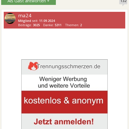
Als Gast antworten +
132
ma24
Mitglied
seit:
11.09.2024
Beiträge:
3025
Danke:
5311
Themen:
2