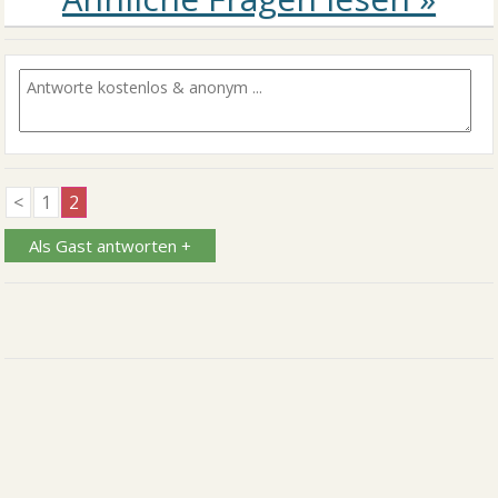
<
1
2
Als Gast antworten +