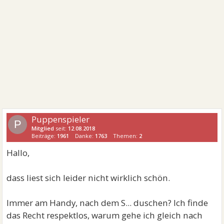
Puppenspieler
P
Mitglied
seit:
12.08.2018
Beiträge:
1961
Danke:
1763
Themen:
2
Hallo,
dass liest sich leider nicht wirklich schön.
Immer am Handy, nach dem S... duschen? Ich finde
das Recht respektlos, warum gehe ich gleich nach