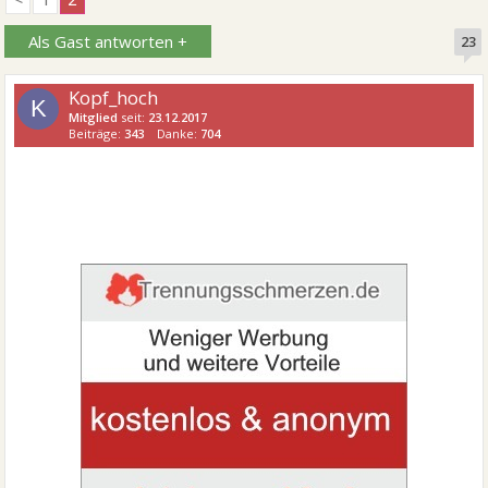
Als Gast antworten +
23
Kopf_hoch
K
Mitglied
seit:
23.12.2017
Beiträge:
343
Danke:
704