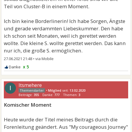
Teil von Cluster-B in einem Moment.
Ich bin keine Borderlinerin! Ich habe Sorgen, Ängste
und gerade verdammten Liebeskummer. Den habe
ich schon seit Monaten, weil ich gerettet werden
wollte. Die kleine S. wollte gerettet werden. Das kann
nur ich, die große S. ermöglichen.
27.06.2021 21:48
•
x 5
Itsmehere
I
•
Mitglied
seit:
13.02.2020
Beiträge:
355
Danke:
777
Themen:
3
Komischer Moment
Heute wurde der Titel meines Beitrags durch die
Forenleitung geändert. Aus "My courageous Journey"