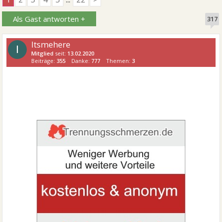
Als Gast antworten +
317
Itsmehere
I
Mitglied
seit:
13.02.2020
Beiträge:
355
Danke:
777
Themen:
3