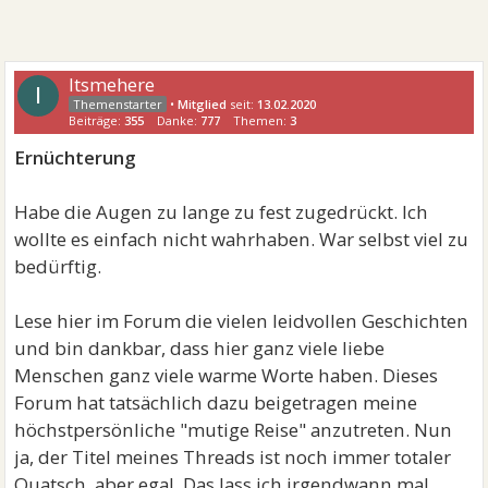
Itsmehere
I
•
Mitglied
seit:
13.02.2020
Beiträge:
355
Danke:
777
Themen:
3
Ernüchterung
Habe die Augen zu lange zu fest zugedrückt. Ich
wollte es einfach nicht wahrhaben. War selbst viel zu
bedürftig.
Lese hier im Forum die vielen leidvollen Geschichten
und bin dankbar, dass hier ganz viele liebe
Menschen ganz viele warme Worte haben. Dieses
Forum hat tatsächlich dazu beigetragen meine
höchstpersönliche "mutige Reise" anzutreten. Nun
ja, der Titel meines Threads ist noch immer totaler
Quatsch, aber egal. Das lass ich irgendwann mal