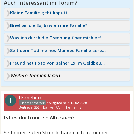
Kleine Familie geht kaputt
Brief an die Ex, bzw an ihre Familie?
Was ich durch die Trennung über mich erfahren habe
Seit dem Tod meines Mannes Familie zerbricht
Freund hat Foto von seiner Ex im Geldbeutel
Weitere Themen laden
Itsmehere
I
•
Mitglied
seit:
13.02.2020
Beiträge:
355
Danke:
777
Themen:
3
Ist es doch nur ein Albtraum?
Seit einer guten Stunde hänge ich in meiner