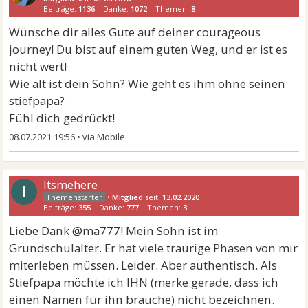
Beiträge:
1136
Danke:
1072
Themen:
8
Wünsche dir alles Gute auf deiner courageous
journey! Du bist auf einem guten Weg, und er ist es
nicht wert!
Wie alt ist dein Sohn? Wie geht es ihm ohne seinen
stiefpapa?
Fühl dich gedrückt!
08.07.2021 19:56
•
Itsmehere
I
•
Mitglied
seit:
13.02.2020
Beiträge:
355
Danke:
777
Themen:
3
Liebe Dank @ma777! Mein Sohn ist im
Grundschulalter. Er hat viele traurige Phasen von mir
miterleben müssen. Leider. Aber authentisch. Als
Stiefpapa möchte ich IHN (merke gerade, dass ich
einen Namen für ihn brauche) nicht bezeichnen.