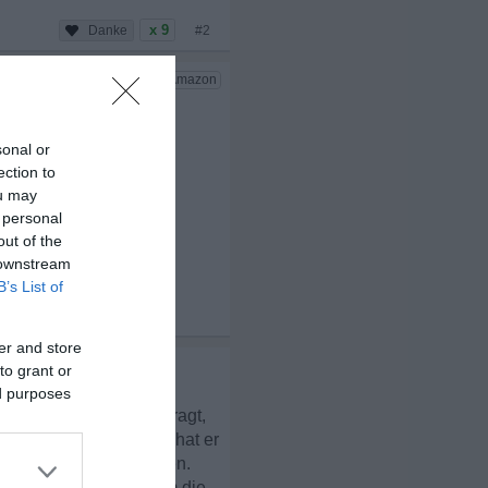
x 9
#2
sonal or
ection to
ou may
 personal
out of the
 downstream
B’s List of
x 3
er and store
to grant or
ed purposes
 Ich habe ihn auch gefragt,
 "Das weiß ich nicht", hat er
ich aber scheiden lassen.
 habe trotzdem Angst um die