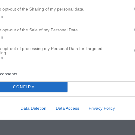
ch ein sehr langes Verfahren hat der Anwalt gesagt, in einem Ja
o opt-out of the Sharing of my personal data.
In
o opt-out of the Sale of my Personal Data.
In
to opt-out of processing my Personal Data for Targeted
ing.
In
consents
CONFIRM
Data Deletion
Data Access
Privacy Policy