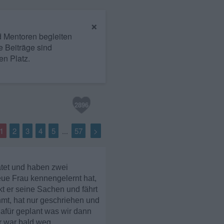
×
nd Mentoren begleiten
e Beiträge sind
en Platz.
2896
1
2
3
4
5
57
>
...
tet und haben zwei
eue Frau kennengelernt hat,
kt er seine Sachen und fährt
hmt, hat nur geschriehen und
dafür geplant was wir dann
r war bald weg.