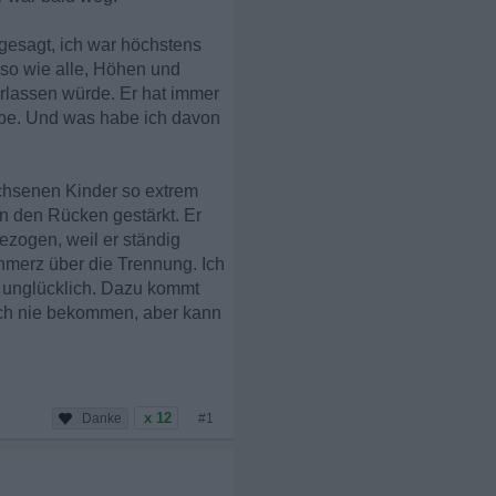
 gesagt, ich war höchstens
 so wie alle, Höhen und
erlassen würde. Er hat immer
abe. Und was habe ich davon
chsenen Kinder so extrem
hn den Rücken gestärkt. Er
ezogen, weil er ständig
chmerz über die Trennung. Ich
 unglücklich. Dazu kommt
 auch nie bekommen, aber kann
x 12
#1