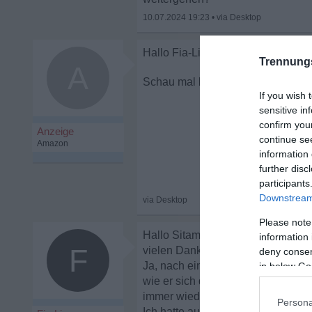
10.07.2024 19:23
•
Trennung
A
Hausfrau ein Leb
If you wish 
sensitive in
confirm you
continue se
information 
further disc
participants
Downstream 
Please note
Hallo Sitamun,
information 
F
vielen Dank für deine netten Worte
deny consent
Ja, nach einer Stunde war er weg. 
in below Go
wie er sich das alles vorgestellt,
immer wieder geantwortet. Er woll
Persona
Ich hatte auch heute den ersten T