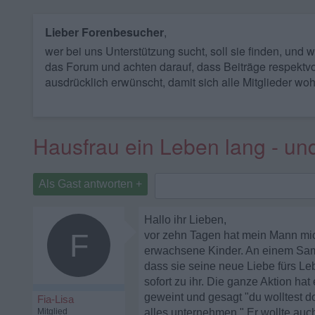
Lieber Forenbesucher
,
wer bei uns Unterstützung sucht, soll sie finden, und
das Forum und achten darauf, dass Beiträge respektvo
ausdrücklich erwünscht, damit sich alle Mitglieder woh
Hausfrau ein Leben lang - und
Als Gast antworten +
Hallo ihr Lieben,
F
vor zehn Tagen hat mein Mann mic
erwachsene Kinder. An einem Sams
dass sie seine neue Liebe fürs Leb
sofort zu ihr. Die ganze Aktion ha
geweint und gesagt "du wolltest d
Fia-Lisa
Mitglied
alles unternehmen." Er wollte auc