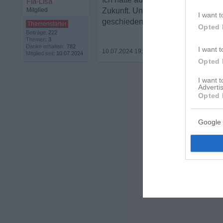
Fia-Lisa
Mitglied
Zukunft. Und es wird wahrscheinli
I want t
geschieden sein.
Opted 
Beiträge:
222
Themen:
3
Danke erhalten:
782
I want t
10.07.2024 19:34
•
Mitglied seit:
10.07.2024
Opted 
I want 
Advertis
Opted 
Google 