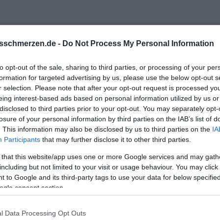
sschmerzen.de -
Do Not Process My Personal Information
en lang - und jetzt?
to opt-out of the sale, sharing to third parties, or processing of your per
formation for targeted advertising by us, please use the below opt-out s
r selection. Please note that after your opt-out request is processed y
eing interest-based ads based on personal information utilized by us or
disclosed to third parties prior to your opt-out. You may separately opt-
losure of your personal information by third parties on the IAB’s list of
. This information may also be disclosed by us to third parties on the
IA
Participants
that may further disclose it to other third parties.
 that this website/app uses one or more Google services and may gath
including but not limited to your visit or usage behaviour. You may click 
.
 to Google and its third-party tags to use your data for below specifi
Und ob er alle private Sachen je abholen werde, weiß ich nicht.
ogle consent section.
 mit seinen Sachen, unser Geld, unsere Sachen, unsere Wohnung.
te sich auch nicht scheiden lassen, hat er gesagt. Ich möchte m
l Data Processing Opt Outs
ermin bei einem Anwalt und das hat mir sehr geholfen, aber ich