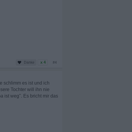
x 4
#4
e schlimm es ist und ich
ere Tochter will ihn nie
 ist weg". Es bricht mir das