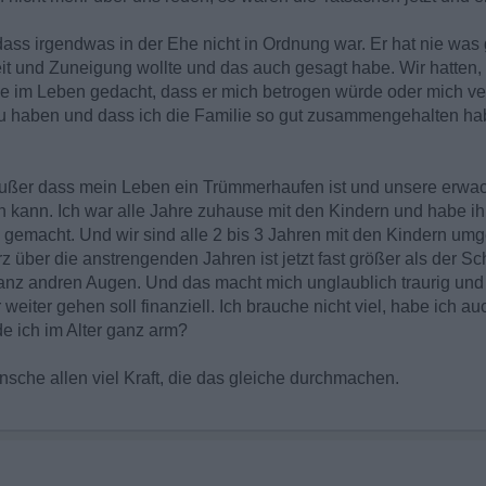
 dass irgendwas in der Ehe nicht in Ordnung war. Er hat nie was
t und Zuneigung wollte und das auch gesagt habe. Wir hatten,
nie im Leben gedacht, dass er mich betrogen würde oder mich v
 zu haben und dass ich die Familie so gut zusammengehalten h
 außer dass mein Leben ein Trümmerhaufen ist und unsere erwa
n kann. Ich war alle Jahre zuhause mit den Kindern und habe i
e gemacht. Und wir sind alle 2 bis 3 Jahren mit den Kindern umg
 über die anstrengenden Jahren ist jetzt fast größer als der S
anz andren Augen. Und das macht mich unglaublich traurig und
 weiter gehen soll finanziell. Ich brauche nicht viel, habe ich
e ich im Alter ganz arm?
nsche allen viel Kraft, die das gleiche durchmachen.