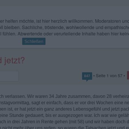
 wer helfen möchte, ist hier herzlich willkommen. Moderatoren u
ll bleiben. Sachliche, tröstende, wohlwollende und empathisch
l fühlen. Abwertende oder verurteilende Inhalte haben hier kein
Schließen
 jetzt?
• Seite
1
von
57
•
847
h verlassen. Wir waren 34 Jahre zusammen, davon 28 verheira
tagvormittag, sagt er einfach, dass er vor drei Wochen eine n
en ist, er hat jetzt ein ganz anderes Lebensgefühl und jetzt pac
t eine Stunde gedauert, bis er ausgezogen war. Ich war wie gelä
och in drei Jahren in Rente gehen (mit 58) und wir haben doch 
h nicht mehr über uns reden, so waren die Tatsachen jetzt und e