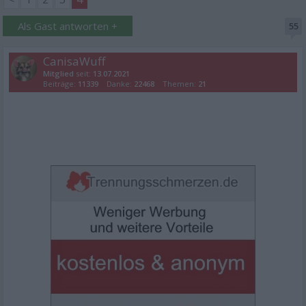
Als Gast antworten +
55
CanisaWuff
Mitglied
seit:
13.07.2021
Beiträge:
11339
Danke:
22468
Themen:
21