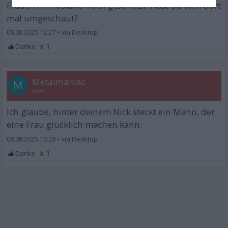
Frauen im Ausland noch geschätzt. Hast du dich dort
mal umgeschaut?
08.08.2025 12:27
•
x 1
Metalmaniac
M
Gast
Ich glaube, hinter deinem Nick steckt ein Mann, der
eine Frau glücklich machen kann.
08.08.2025 12:29
•
x 1