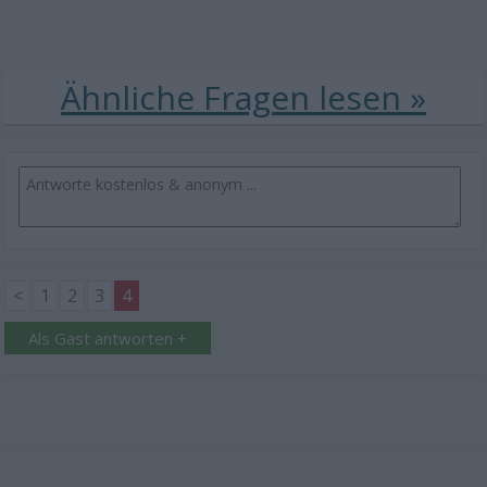
<
1
2
3
4
Als Gast antworten +