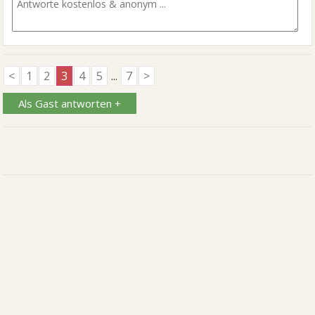
<
1
2
3
4
5
...
7
>
Als Gast antworten +