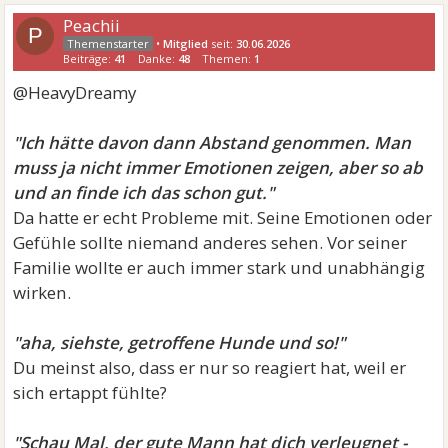
Peachii
P
•
Mitglied
seit:
30.06.2026
Beiträge:
41
Danke:
48
Themen:
1
@HeavyDreamy
"Ich hätte davon dann Abstand genommen. Man
muss ja nicht immer Emotionen zeigen, aber so ab
und an finde ich das schon gut."
Da hatte er echt Probleme mit. Seine Emotionen oder
Gefühle sollte niemand anderes sehen. Vor seiner
Familie wollte er auch immer stark und unabhängig
wirken.
"aha, siehste, getroffene Hunde und so!"
Du meinst also, dass er nur so reagiert hat, weil er
sich ertappt fühlte?
"Schau Mal, der gute Mann hat dich verleugnet -