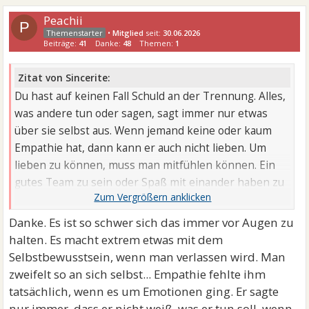
Peachii
P
•
Mitglied
seit:
30.06.2026
Beiträge:
41
Danke:
48
Themen:
1
Zitat von Sincerite:
Du hast auf keinen Fall Schuld an der Trennung. Alles,
was andere tun oder sagen, sagt immer nur etwas
über sie selbst aus. Wenn jemand keine oder kaum
Empathie hat, dann kann er auch nicht lieben. Um
lieben zu können, muss man mitfühlen können. Ein
gutes Team zu sein oder Spaß mit einander haben zu
können, das ...
Danke. Es ist so schwer sich das immer vor Augen zu
halten. Es macht extrem etwas mit dem
Selbstbewusstsein, wenn man verlassen wird. Man
zweifelt so an sich selbst... Empathie fehlte ihm
tatsächlich, wenn es um Emotionen ging. Er sagte
nur immer, dass er nicht weiß, was er tun soll, wenn