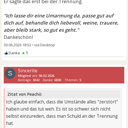
Er sagte das erst bei der Trennung.
"Ich lasse dir eine Umarmung da, passe gut auf
dich auf, behandle dich liebevoll, weine, trauere,
aber bleib stark, so gut es geht."
Dankeschön!
30.06.2026 18:52
•
x 1
Sincerite
S
Mitglied
seit:
06.02.2026
Beiträge:
3642
Danke:
6830
Themen:
5
Zitat von Peachii:
Ich glaube einfach, dass die Umstände alles "zerstört"
haben und das tut weh. Es ist so schwer sich nicht
selbst einzureden, dass man Schuld an der Trennung
hat.