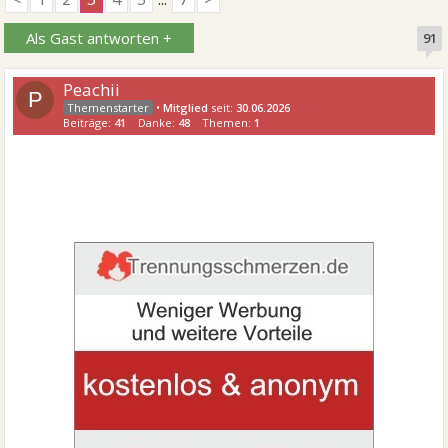
Als Gast antworten +
91
Peachii
P
•
Mitglied
seit:
30.06.2026
Beiträge:
41
Danke:
48
Themen:
1