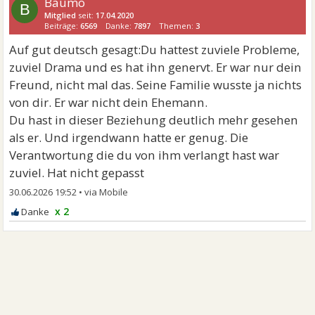
Baumo
B
Mitglied
seit:
17.04.2020
Beiträge:
6569
Danke:
7897
Themen:
3
Auf gut deutsch gesagt:Du hattest zuviele Probleme,
zuviel Drama und es hat ihn genervt. Er war nur dein
Freund, nicht mal das. Seine Familie wusste ja nichts
von dir. Er war nicht dein Ehemann.
Du hast in dieser Beziehung deutlich mehr gesehen
als er. Und irgendwann hatte er genug. Die
Verantwortung die du von ihm verlangt hast war
zuviel. Hat nicht gepasst
30.06.2026 19:52
•
x 2