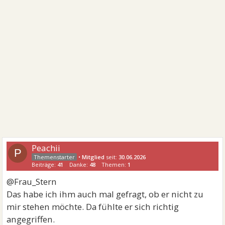
Peachii
P
•
Mitglied
seit:
30.06.2026
Beiträge:
41
Danke:
48
Themen:
1
@Frau_Stern
Das habe ich ihm auch mal gefragt, ob er nicht zu
mir stehen möchte. Da fühlte er sich richtig
angegriffen.