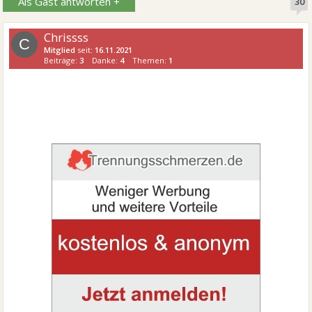
Als Gast antworten +
30
Chrissss
C
Mitglied
seit:
16.11.2021
Beiträge:
3
Danke:
4
Themen:
1