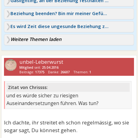
Gaslighting, an der Beziehung festhalten oder beenden
Beziehung beenden? Bin mir meiner Gefühle unsicher
Es wird Zeit diese ungesunde Beziehung zu beenden
Weitere Themen laden
unbel-Leberwurst
Mitglied
seit:
25.04.2016
Beiträge:
17375
Danke:
26607
Themen:
1
Zitat von Chrissss:
und es würde sicher zu riesigen
Auseinandersetzungen führen. Was tun?
Ich dachte, ihr streitet eh schon regelmässig, wo sie
sogar sagt, Du könnest gehen.