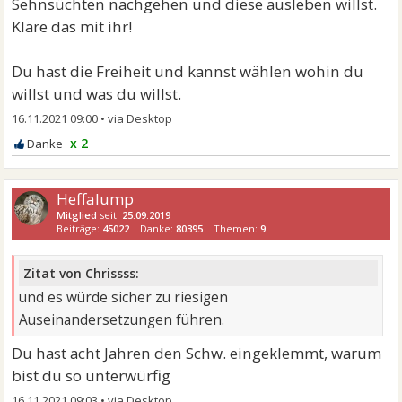
Sehnsüchten nachgehen und diese ausleben willst.
Kläre das mit ihr!
Du hast die Freiheit und kannst wählen wohin du
willst und was du willst.
16.11.2021 09:00
•
x 2
Heffalump
Mitglied
seit:
25.09.2019
Beiträge:
45022
Danke:
80395
Themen:
9
Zitat von Chrissss:
und es würde sicher zu riesigen
Auseinandersetzungen führen.
Du hast acht Jahren den Schw. eingeklemmt, warum
bist du so unterwürfig
16.11.2021 09:03
•