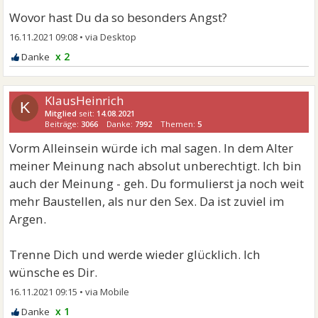
Wovor hast Du da so besonders Angst?
16.11.2021 09:08
•
x 2
KlausHeinrich
K
Mitglied
seit:
14.08.2021
Beiträge:
3066
Danke:
7992
Themen:
5
Vorm Alleinsein würde ich mal sagen. In dem Alter
meiner Meinung nach absolut unberechtigt. Ich bin
auch der Meinung - geh. Du formulierst ja noch weit
mehr Baustellen, als nur den Sex. Da ist zuviel im
Argen.
Trenne Dich und werde wieder glücklich. Ich
wünsche es Dir.
16.11.2021 09:15
•
x 1