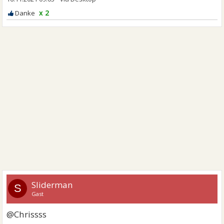
x 2
Sliderman
S
Gast
@Chrissss