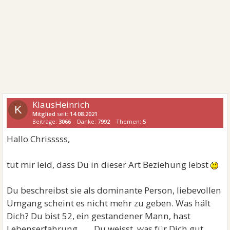
KlausHeinrich
K
Mitglied
seit:
14.08.2021
Beiträge:
3066
Danke:
7992
Themen:
5
Hallo Chrisssss,
tut mir leid, dass Du in dieser Art Beziehung lebst
Du beschreibst sie als dominante Person, liebevollen
Umgang scheint es nicht mehr zu geben. Was hält
Dich? Du bist 52, ein gestandener Mann, hast
Lebenserfahrung....... Du weisst, was für Dich gut