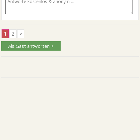
1
2
>
Als Gast antworten +