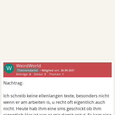
WeirdWorld
W
•
Mitglied
seit:
26.09.2021
Beiträge:
6
Danke:
3
Themen:
1
Nachtrag:
Ich schreib keine ellenlangen texte, besonders nicht
wenn er am arbeiten is, u recht oft eigentlich auch
nicht. Heute hab ihm eine sms geschickt ob ihm
eigentlich klar ist was er mir damit antut. Es kam eine