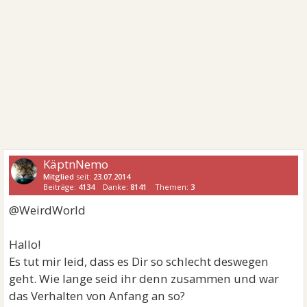
KäptnNemo
Mitglied
seit:
23.07.2014
Beiträge:
4134
Danke:
8141
Themen:
3
@WeirdWorld
Hallo!
Es tut mir leid, dass es Dir so schlecht deswegen
geht. Wie lange seid ihr denn zusammen und war
das Verhalten von Anfang an so?