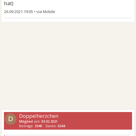
hat)
26.09.2021 19:05
•
Doppelherzchen
D
Mitglied
seit:
03.02.2021
Beiträge:
3340
Danke:
6344