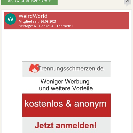
Als Gast antworten +
21
WeirdWorld
W
Mitglied
seit:
26.09.2021
Beiträge:
6
Danke:
3
Themen:
1