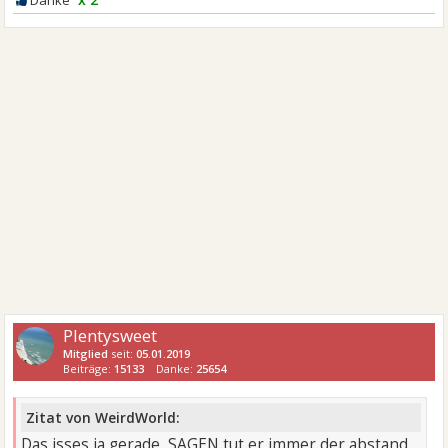
Plentysweet
Mitglied
seit:
05.01.2019
Beiträge:
15133
Danke:
25654
Zitat von WeirdWorld:
Das isses ja gerade, SAGEN tut er immer der abstand