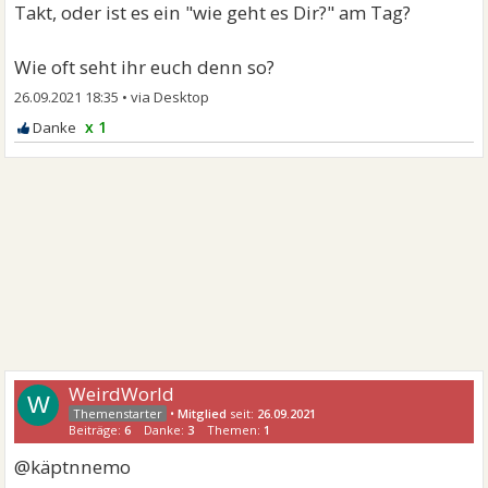
Takt, oder ist es ein "wie geht es Dir?" am Tag?
Wie oft seht ihr euch denn so?
26.09.2021 18:35
•
x 1
WeirdWorld
W
•
Mitglied
seit:
26.09.2021
Beiträge:
6
Danke:
3
Themen:
1
@käptnnemo