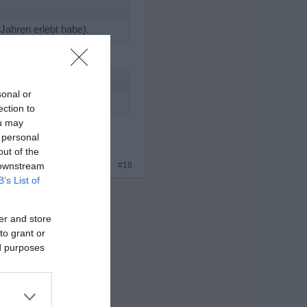
 Jahren erlebt habe).
sonal or
ection to
ou may
 personal
out of the
x 2
 downstream
#18
B’s List of
er and store
to grant or
ed purposes