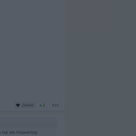
x 1
#19
h nur ein Hoovering-