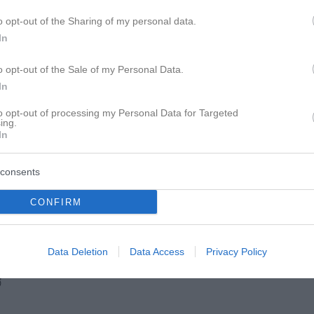
o opt-out of the Sharing of my personal data.
In
o opt-out of the Sale of my Personal Data.
In
to opt-out of processing my Personal Data for Targeted
ing.
In
bezweifele ich ganz stark.
consents
n gesehen,da war es OK mit dem Abschluss
CONFIRM
Data Deletion
Data Access
Privacy Policy
jedes Abschluss Gespräch unnötig ist.
