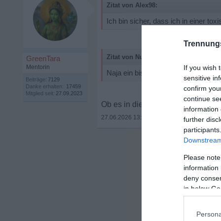
Zitat von Alex98:
Ich bin sicher, dass ich in einer t
Trennung
Zitat von Nur-ein-Mensch:
GreenTara
Mentorin
If you wish 
Naja ein bisschen wächst man ja au
sensitive in
Beiträge:
7129
Danke erhalten:
17459
confirm you
Mitglied seit:
27.09.2023
continue se
Ob es in diesem Fall um Ehre geht
information 
27.06.2026 13:59
•
further disc
participants
Downstream 
Please note
information 
deny consent
in below Go
Persona