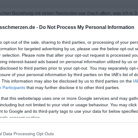
oxischen Beziehung mit einem Narzissten war (nach allem, was ich in 3
sschmerzen.de -
Do Not Process My Personal Information
to opt-out of the sale, sharing to third parties, or processing of your per
ch wenn man sich noch mal die "letzte Ehre"erweist.
formation for targeted advertising by us, please use the below opt-out s
r selection. Please note that after your opt-out request is processed y
eing interest-based ads based on personal information utilized by us or
, bezweifele ich ganz stark.
disclosed to third parties prior to your opt-out. You may separately opt-
losure of your personal information by third parties on the IAB’s list of
. This information may also be disclosed by us to third parties on the
IA
Participants
that may further disclose it to other third parties.
 that this website/app uses one or more Google services and may gath
including but not limited to your visit or usage behaviour. You may click 
 to Google and its third-party tags to use your data for below specifi
ogle consent section.
l Data Processing Opt Outs