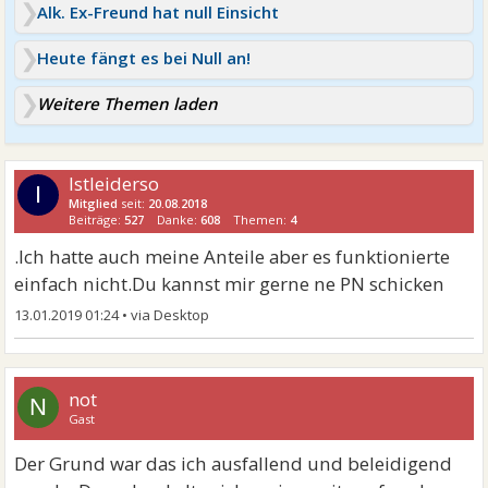
Alk. Ex-Freund hat null Einsicht
Heute fängt es bei Null an!
Weitere Themen laden
Istleiderso
I
Mitglied
seit:
20.08.2018
Beiträge:
527
Danke:
608
Themen:
4
.Ich hatte auch meine Anteile aber es funktionierte
einfach nicht.Du kannst mir gerne ne PN schicken
13.01.2019 01:24
•
not
N
Gast
Der Grund war das ich ausfallend und beleidigend