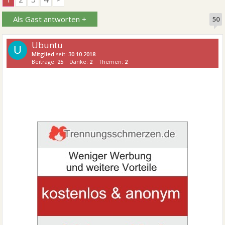
Als Gast antworten +
50
Ubuntu
U
Mitglied
seit:
30.10.2018
Beiträge:
25
Danke:
2
Themen:
2