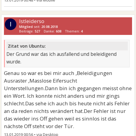
Istleiderso
I
Mitglied
seit:
20.08.2018
Beiträge:
527
Danke:
608
Themen:
4
Zitat von Ubuntu:
Der Grund war das ich ausfallend und beleidigend
wurde.
Genau so war es bei mir auch ,Beleidigungen
Ausraster ,Masslose Eifersucht
Unterstellungen.Dann bin ich gegangen meisst ohne
ein Wort. Ich konnte nicht anders und mir gings
schlecht.Das sehe ich auch bis heute nicht als Fehler
an da reden nichts verändert hat.Der Fehler ist nur
das wieder ins Off gehen weil es sinnlos ist das
nächste Off steht vor der Tür.
13.01.2019 00:56
•