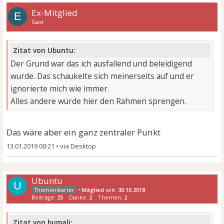
Ex-Mitglied
E
Gast
Zitat von Ubuntu:
Der Grund war das ich ausfallend und beleidigend
wurde. Das schaukelte sich meinerseits auf und er
ignorierte mich wie immer.
Alles andere würde hier den Rahmen sprengen.
Das wäre aber ein ganz zentraler Punkt
13.01.2019 00:21
•
Ubuntu
U
•
Mitglied
seit:
30.10.2018
Beiträge:
25
Danke:
2
Themen:
2
Zitat von bumali: