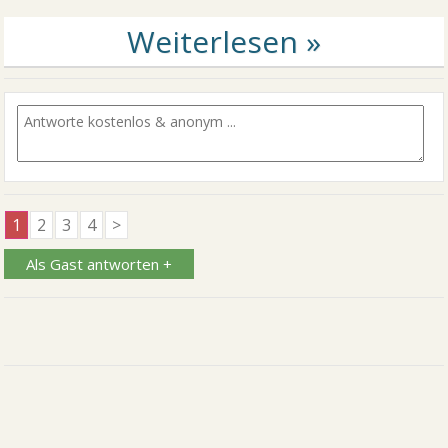
1
2
3
4
>
Als Gast antworten +