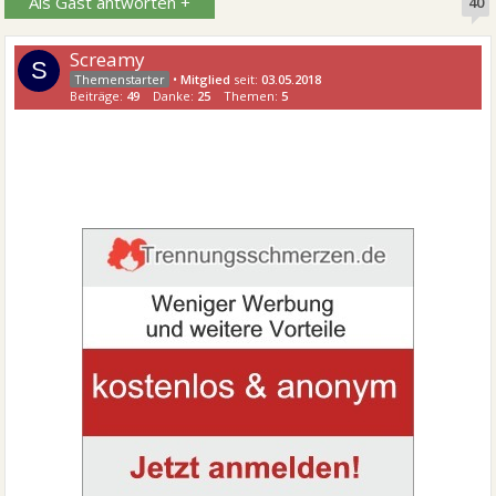
Als Gast antworten +
40
Screamy
S
•
Mitglied
seit:
03.05.2018
Beiträge:
49
Danke:
25
Themen:
5