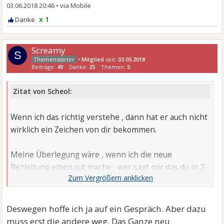
03.06.2018 20:46
•
x 1
Screamy
S
•
Mitglied
seit:
03.05.2018
Beiträge:
49
Danke:
25
Themen:
5
Zitat von Scheol:
Wenn ich das richtig verstehe , dann hat er auch nicht
wirklich ein Zeichen von dir bekommen.
Meine Überlegung wäre , wenn ich die neue
Beziehung einen cut mache , wer sagt mir das du in 2-
3 Wochen nicht auch wieder so abweisend reagierst ?
Offene Worte bei Zeiten wären hier hilfreich gewesen
Deswegen hoffe ich ja auf ein Gespräch. Aber dazu
!
muss erst die andere weg. Das Ganze neu