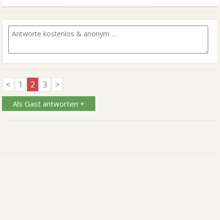
<
1
2
3
>
Als Gast antworten +