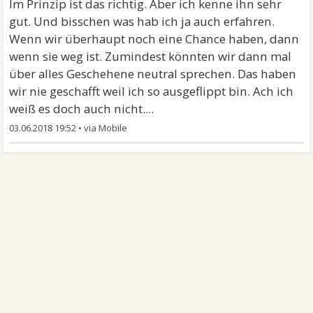
Im Prinzip ist das richtig. Aber ich kenne ihn sehr
etcetc. Also immer so, wie man/frau es gerne sehen
gut. Und bisschen was hab ich ja auch erfahren.
will
Wenn wir überhaupt noch eine Chance haben, dann
wenn sie weg ist. Zumindest könnten wir dann mal
über alles Geschehene neutral sprechen. Das haben
wir nie geschafft weil ich so ausgeflippt bin. Ach ich
weiß es doch auch nicht....
03.06.2018 19:52
•