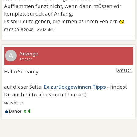
Deshalb hat es bei mir auch gerade nicht funktionier
Aufflammen funzt nicht, wenn dann müssen wir
weil sie in 20 Jahren ehe das reden verlernt hat !
komplett zurück auf Anfang.
Es soll Leute geben, die lernen as ihren Fehlern
Bleib geduldig .
03.06.2018 20:48
•
A
Ex zurückgewinnen Tipps
x 4