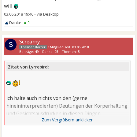
will
03.06.2018 19:46
•
x 1
Screamy
S
•
Mitglied
seit:
03.05.2018
Beiträge:
49
Danke:
25
Themen:
5
Zitat von Lyrrebird:
ich halte auch nichts von den (gerne
hineininterpredierten) Deutungen der Körperhaltung
und Gesichtsausdrücken in diesen Dingen.
"sie/er hielten nicht Händchen = das läuft eh nicht
gut"
"er/sie lächelt nicht = sie macht ihn eh nicht glücklich"