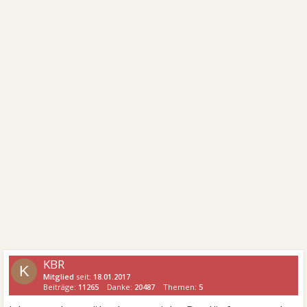
KBR
K
Mitglied
seit:
18.01.2017
Beiträge:
11265
Danke:
20487
Themen:
5