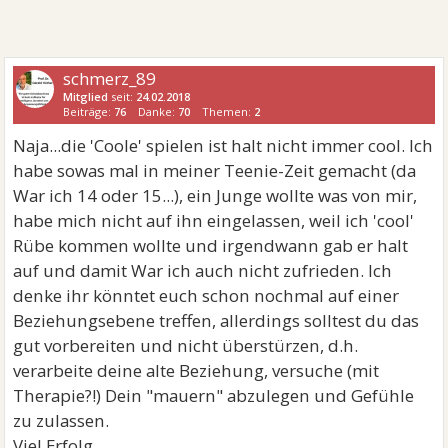
schmerz_89
Mitglied
seit:
24.02.2018
Beiträge:
76
Danke:
70
Themen:
2
Naja...die 'Coole' spielen ist halt nicht immer cool. Ich
habe sowas mal in meiner Teenie-Zeit gemacht (da
War ich 14 oder 15...), ein Junge wollte was von mir,
habe mich nicht auf ihn eingelassen, weil ich 'cool'
Rübe kommen wollte und irgendwann gab er halt
auf und damit War ich auch nicht zufrieden. Ich
denke ihr könntet euch schon nochmal auf einer
Beziehungsebene treffen, allerdings solltest du das
gut vorbereiten und nicht überstürzen, d.h.
verarbeite deine alte Beziehung, versuche (mit
Therapie?!) Dein "mauern" abzulegen und Gefühle
zu zulassen.
Viel Erfolg