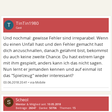
TinTin1980
T
Gast
Und nochmal: gewisse Fehler sind irreparabel. Wenn
du einen Unfall hast und den Fehler gemacht hast
dich anzuschnallen, danach gelähmt bist, bekommst
du auch keine zweite Chance. Du hast extrem lange
mit ihm gespielt, anders kann ich das nicht sagen.
Nun lernt er jemanden kennen und auf einmal ist
das "Spielzeug" wieder interessant?
03.06.2018 20:41
•
Scheol
S
Mentor
& Mitglied seit:
10.05.2018
Beiträge:
26047
Danke:
50706
Themen:
15