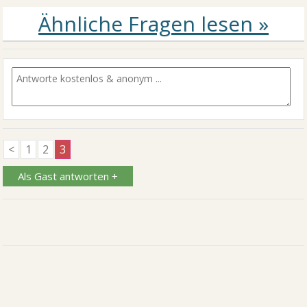
<
1
2
3
Als Gast antworten +