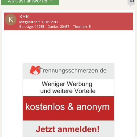
Als Gast antworten +
40
KBR
K
Mitglied
seit:
18.01.2017
Beiträge:
11265
Danke:
20487
Themen:
5