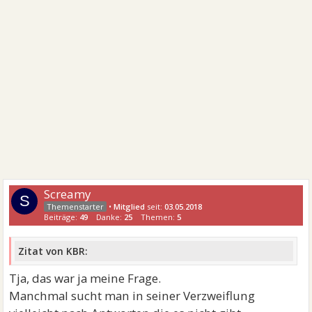
Screamy
S
•
Mitglied
seit:
03.05.2018
Beiträge:
49
Danke:
25
Themen:
5
Zitat von KBR:
Tja, das war ja meine Frage.
Manchmal sucht man in seiner Verzweiflung