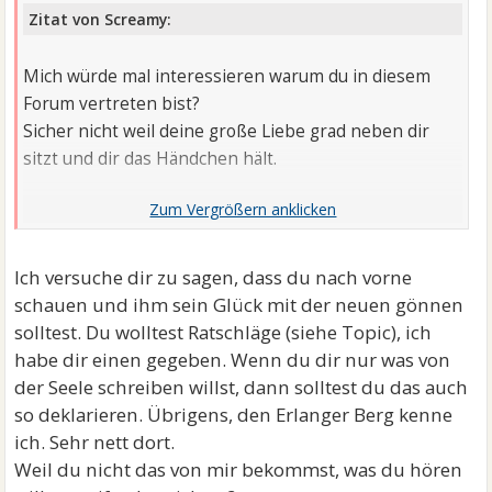
Zitat von Screamy:
Mich würde mal interessieren warum du in diesem
Forum vertreten bist?
Sicher nicht weil deine große Liebe grad neben dir
sitzt und dir das Händchen hält.
Das Forum ist mitunter dazu da sich auch einfach mal
was von der Seele zu schreiben. Manchmal hilft das
schon. Was du machst ist drauf rumhacken.
Ich versuche dir zu sagen, dass du nach vorne
schauen und ihm sein Glück mit der neuen gönnen
solltest. Du wolltest Ratschläge (siehe Topic), ich
habe dir einen gegeben. Wenn du dir nur was von
der Seele schreiben willst, dann solltest du das auch
so deklarieren. Übrigens, den Erlanger Berg kenne
ich. Sehr nett dort.
Weil du nicht das von mir bekommst, was du hören