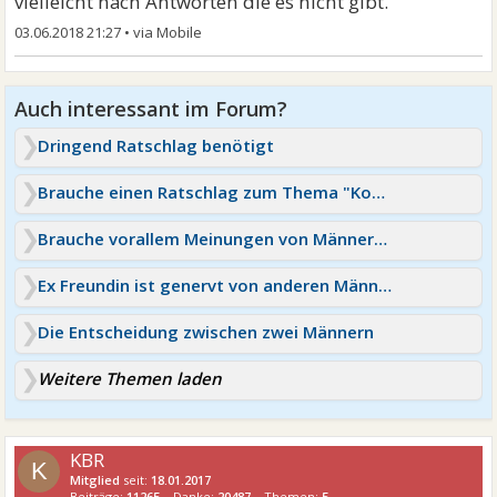
vielleicht nach Antworten die es nicht gibt.
03.06.2018 21:27
•
Dringend Ratschlag benötigt
Brauche einen Ratschlag zum Thema "Kontaktsperre"
Brauche vorallem Meinungen von Männern oder Erfahrungen
Ex Freundin ist genervt von anderen Männern
Die Entscheidung zwischen zwei Männern
Weitere Themen laden
KBR
K
Mitglied
seit:
18.01.2017
Beiträge:
11265
Danke:
20487
Themen:
5