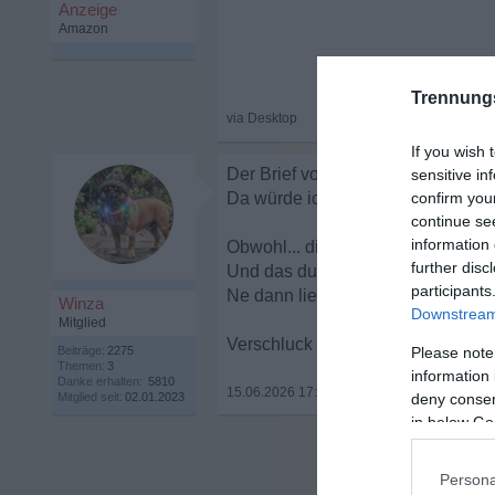
Trennung
If you wish 
Der Brief von meinem Anwalt an dic
sensitive in
Da würde ich dann doch gerne dei
confirm you
continue se
information 
Obwohl... die darauffolgenden Erk
further disc
Und das du das ja nicht wusstest 
participants
Ne dann lieber doch nicht.
Winza
Downstream 
Mitglied
Verschluck dich gerne an dem, w
Beiträge:
2275
Please note
Themen:
3
information 
Danke erhalten:
5810
15.06.2026 17:05
•
Mitglied seit:
02.01.2023
deny consent
in below Go
Persona