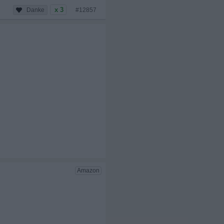
x 3
#12857