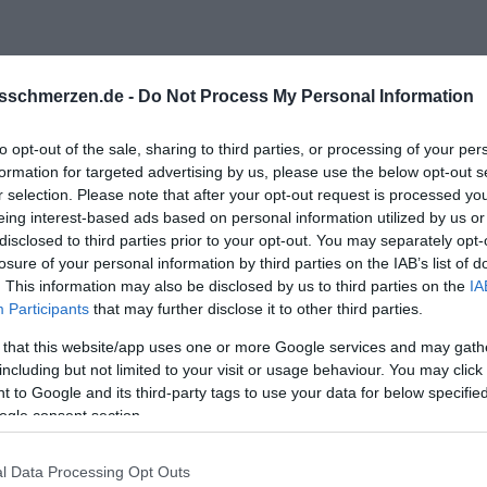
sschmerzen.de -
Do Not Process My Personal Information
to opt-out of the sale, sharing to third parties, or processing of your per
h rückt für dich näher.
formation for targeted advertising by us, please use the below opt-out s
n Gesicht sehen können wenn du den liest.
r selection. Please note that after your opt-out request is processed y
eing interest-based ads based on personal information utilized by us or
disclosed to third parties prior to your opt-out. You may separately opt-
lärungen, warum und wieso...
losure of your personal information by third parties on the IAB’s list of
und überhaupt und bla bla bla.
. This information may also be disclosed by us to third parties on the
IA
Participants
that may further disclose it to other third parties.
as demnächst zu dir als Bumerang zurück kommt.
 that this website/app uses one or more Google services and may gath
including but not limited to your visit or usage behaviour. You may click 
 to Google and its third-party tags to use your data for below specifi
ogle consent section.
l Data Processing Opt Outs