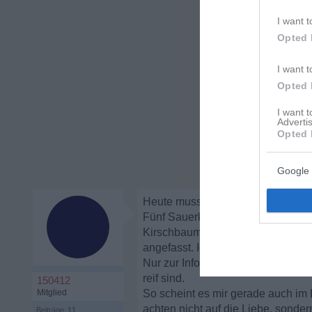
I want t
Opted 
I want t
Opted 
I want 
Advertis
Opted 
Google 
Heute musste mich wieder über di
Fünf Sauerkischbäume nebeneina
Kirschbaum war komplett leergefe
angefasst. Ich konnte mich halbe 
Nur zur Info; die heißen Sauerki
reif sind.
150412
Mitglied
So scheint es mir gerade auch im
achten nicht auf die Liebe, sonder
Beiträge:
11