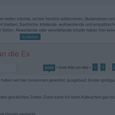
 wer helfen möchte, ist hier herzlich willkommen. Moderatoren u
ll bleiben. Sachliche, tröstende, wohlwollende und empathisch
l fühlen. Abwertende oder verurteilende Inhalte haben hier kein
Schließen
an die Ex
<
1
• Seite
858
von
862
•
...
12929
ge haben wir hier zusammen gewohnt, ausgebaut, Kinder großgez
 den glücklichen Zeiten. Dann kann ich beim Aufwachen gar nic
mit damals gemacht.