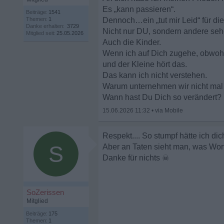
Es „kann passieren“.
Beiträge:
1541
Themen:
1
Dennoch…ein „tut mir Leid“ für d
Danke erhalten:
3729
Nicht nur DU, sondern andere s
Mitglied seit:
25.05.2026
Auch die Kinder.
Wenn ich auf Dich zugehe, obwohl
und der Kleine hört das.
Das kann ich nicht verstehen.
Warum unternehmen wir nicht ma
Wann hast Du Dich so verändert?
15.06.2026 11:32
•
Respekt.... So stumpf hätte ich dic
S
Aber an Taten sieht man, was Wort
Danke für nichts
☠
SoZerissen
Mitglied
Beiträge:
175
Themen:
1