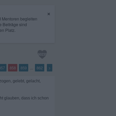
×
nd Mentoren begleiten
e Beiträge sind
en Platz.
80235
857
858
859
862
>
...
ogen, gelebt, gelacht,
ht glauben, dass ich schon