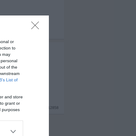
x 3
sonal or
ection to
ou may
 personal
out of the
 downstream
B’s List of
er and store
to grant or
#12858
ed purposes