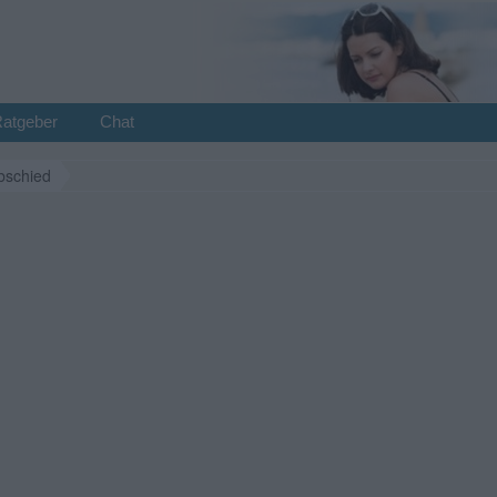
Ratgeber
Chat
bschied