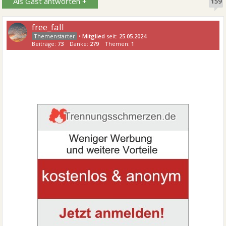
Als Gast antworten +
159
free_fall
•
Mitglied
seit:
25.05.2024
Beiträge:
73
Danke:
279
Themen:
1