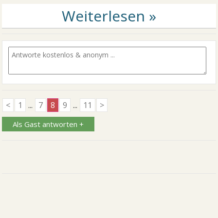
<
1
...
7
8
9
...
11
>
Als Gast antworten +