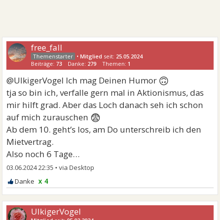
free_fall
•
Mitglied
seit:
25.05.2024
Beiträge:
73
Danke:
279
Themen:
1
🙃
@UlkigerVogel Ich mag Deinen Humor
tja so bin ich, verfalle gern mal in Aktionismus, das
mir hilft grad. Aber das Loch danach seh ich schon
😨
auf mich zurauschen
Ab dem 10. geht’s los, am Do unterschreib ich den
Mietvertrag.
Also noch 6 Tage…
03.06.2024 22:35
•
x 4
UlkigerVogel