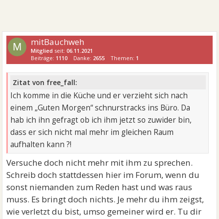
mitBauchweh
M
Mitglied
seit:
06.11.2021
Beiträge:
1110
Danke:
2655
Themen:
1
Zitat von free_fall:
Ich komme in die Küche und er verzieht sich nach
einem „Guten Morgen“ schnurstracks ins Büro. Da
hab ich ihn gefragt ob ich ihm jetzt so zuwider bin,
dass er sich nicht mal mehr im gleichen Raum
aufhalten kann ?!
Versuche doch nicht mehr mit ihm zu sprechen.
Schreib doch stattdessen hier im Forum, wenn du
sonst niemanden zum Reden hast und was raus
muss. Es bringt doch nichts. Je mehr du ihm zeigst,
wie verletzt du bist, umso gemeiner wird er. Tu dir