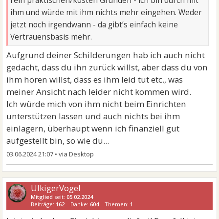
rein praktischen/kosten Gründen - ich bin durch mit
ihm und würde mit ihm nichts mehr eingehen. Weder
jetzt noch irgendwann - da gibt’s einfach keine
Vertrauensbasis mehr.
Aufgrund deiner Schilderungen hab ich auch nicht
gedacht, dass du ihn zurück willst, aber dass du von
ihm hören willst, dass es ihm leid tut etc., was
meiner Ansicht nach leider nicht kommen wird.
Ich würde mich von ihm nicht beim Einrichten
unterstützen lassen und auch nichts bei ihm
einlagern, überhaupt wenn ich finanziell gut
aufgestellt bin, so wie du...
03.06.2024 21:07
•
UlkigerVogel
Mitglied
seit:
05.02.2024
Beiträge:
162
Danke:
604
Themen:
1