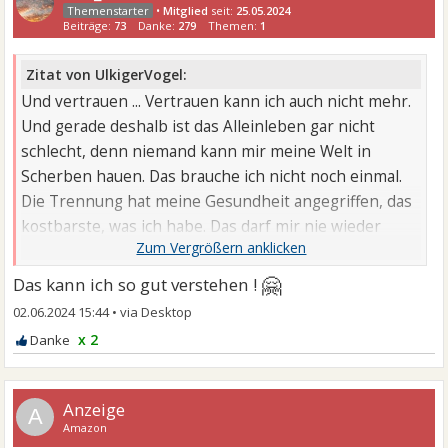
•
Mitglied
seit:
25.05.2024
Beiträge:
73
Danke:
279
Themen:
1
Zitat von UlkigerVogel:
Und vertrauen ... Vertrauen kann ich auch nicht mehr.
Und gerade deshalb ist das Alleinleben gar nicht
schlecht, denn niemand kann mir meine Welt in
Scherben hauen. Das brauche ich nicht noch einmal.
Die Trennung hat meine Gesundheit angegriffen, das
kostbarste, was ich habe. Das darf mir nie wieder
jemand kaputt machen.
🤗
Das kann ich so gut verstehen !
02.06.2024 15:44
•
x 2
A