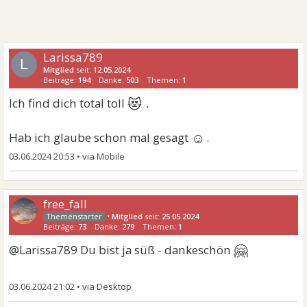
Larissa789
L
Mitglied
seit:
12.05.2024
Beiträge:
194
Danke:
503
Themen:
1
😻‍
Ich find dich total toll
.
☺
Hab ich glaube schon mal gesagt
.
03.06.2024 20:53
•
free_fall
•
Mitglied
seit:
25.05.2024
Beiträge:
73
Danke:
279
Themen:
1
🤗
@Larissa789 Du bist ja süß - dankeschön
03.06.2024 21:02
•