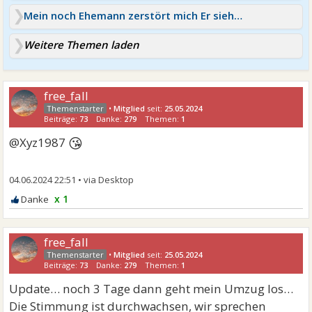
Mein noch Ehemann zerstört mich Er sieht es aber nich
Weitere Themen laden
free_fall
•
Mitglied
seit:
25.05.2024
Beiträge:
73
Danke:
279
Themen:
1
😘
@Xyz1987
04.06.2024 22:51
•
x 1
free_fall
•
Mitglied
seit:
25.05.2024
Beiträge:
73
Danke:
279
Themen:
1
Update… noch 3 Tage dann geht mein Umzug los…
Die Stimmung ist durchwachsen, wir sprechen