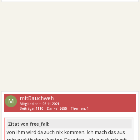
mitBauchweh
M
Mitglied
seit:
06.11.2021
Beiträge:
1110
Danke:
2655
Themen:
1
Zitat von free_fall:
von ihm wird da auch nix kommen. Ich mach das aus