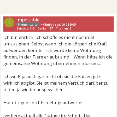
Impossible
I
•
Mitglied
seit:
20.04.2025
Beiträge:
113
Danke:
157
Themen:
2
Ich bin ehrlich, ich schaffe es nicht nochmal
umzuziehen. Selbst wenn ich die körperliche Kraft
aufwenden könnte - ich würde keine Wohnung
finden, in der Tiere erlaubt sind... Wenn hätte ich die
gemeinsame Wohnung übernehmen müssen...
Ich weiß ja auch gar nicht ob sie die Katzen jetzt
wirklich abgibt. Sie ist meinem Versuch darüber zu
reden ja wieder ausgewichen...
Hat übrigens nichts mehr geantwortet.
(verliere aktuell alle 14 tage im Schnitt 1kg