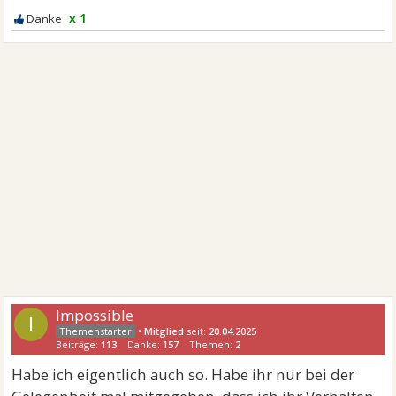
x 1
Impossible
I
•
Mitglied
seit:
20.04.2025
Beiträge:
113
Danke:
157
Themen:
2
Habe ich eigentlich auch so. Habe ihr nur bei der