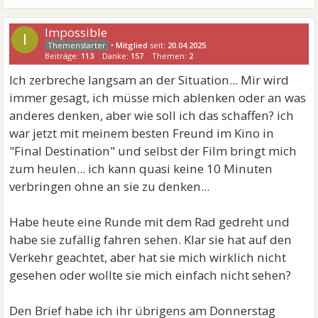
Impossible
I
•
Mitglied
seit:
20.04.2025
Beiträge:
113
Danke:
157
Themen:
2
Ich zerbreche langsam an der Situation... Mir wird
immer gesagt, ich müsse mich ablenken oder an was
anderes denken, aber wie soll ich das schaffen? ich
war jetzt mit meinem besten Freund im Kino in
"Final Destination" und selbst der Film bringt mich
zum heulen... ich kann quasi keine 10 Minuten
verbringen ohne an sie zu denken...
Habe heute eine Runde mit dem Rad gedreht und
habe sie zufällig fahren sehen. Klar sie hat auf den
Verkehr geachtet, aber hat sie mich wirklich nicht
gesehen oder wollte sie mich einfach nicht sehen?
Den Brief habe ich ihr übrigens am Donnerstag