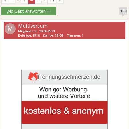
Als Gast antworten +
159
Multiversum
M
Mitglied
seit:
29.06.2023
Beiträge:
8718
Danke:
12139
Themen:
1