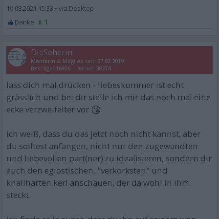
10.08.2021 15:33
•
x 1
DieSeherin
Mentorin
& Mitglied seit:
27.02.2019
Beiträge:
16926
Danke:
30274
lass dich mal drücken - liebeskummer ist echt
grässlich und bei dir stelle ich mir das noch mal eine
😘
ecke verzweifelter vor
ich weiß, dass du das jetzt noch nicht kannst, aber
du solltest anfangen, nicht nur den zugewandten
und liebevollen part(ner) zu idealisieren, sondern dir
auch den egiostischen, "verkorksten" und
knallharten kerl anschauen, der da wohl in ihm
steckt.