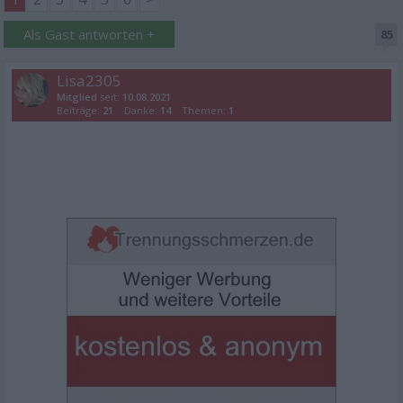
Als Gast antworten +
85
Lisa2305
Mitglied
seit:
10.08.2021
Beiträge:
21
Danke:
14
Themen:
1