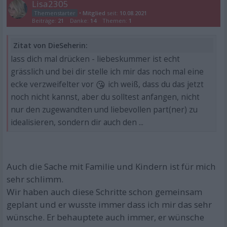
Lisa2305
•
Mitglied
seit:
10.08.2021
Beiträge:
21
Danke:
14
Themen:
1
Zitat von DieSeherin:
lass dich mal drücken - liebeskummer ist echt
grässlich und bei dir stelle ich mir das noch mal eine
😘
ecke verzweifelter vor
ich weiß, dass du das jetzt
noch nicht kannst, aber du solltest anfangen, nicht
nur den zugewandten und liebevollen part(ner) zu
idealisieren, sondern dir auch den ...
Auch die Sache mit Familie und Kindern ist für mich
sehr schlimm.
Wir haben auch diese Schritte schon gemeinsam
geplant und er wusste immer dass ich mir das sehr
wünsche. Er behauptete auch immer, er wünsche