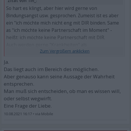
Zitat von Tin_:
So hart es klingt, aber hier wird gerne von
Bindungsangst usw. gesprochen. Zumeist ist es aber
ein "ich möchte mich nicht eng mit DIR binden. Same
as "ich möchte keine Partnerschaft im Moment" -
heißt: ich möchte keine Partnerschaft mit DIR.
Auch werden gerne "Krankheiten" als
Trennungsgrund angeführt. Zumeist eine
Verantwortungsabschiebung, denn man selbst kann
Ja.
ja üüüüberhaupt nichts dafür, dass man so ist. Alles
Das liegt auch im Bereich des möglichen.
eine Folge unserer heutigen Überflussgesellschaft.
Aber genauso kann seine Aussage der Wahrheit
Das nächste, vielleicht bessere liegt ein paar Klicks
entsprechen.
und warme Worte weit entfernt.
Man muß sich entscheiden, ob man es wissen will,
oder selbst wegwirft.
Eine Frage der Liebe.
10.08.2021 16:17
•