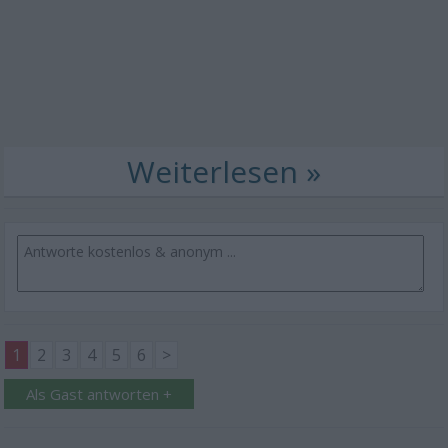
1
2
3
4
5
6
>
Als Gast antworten +