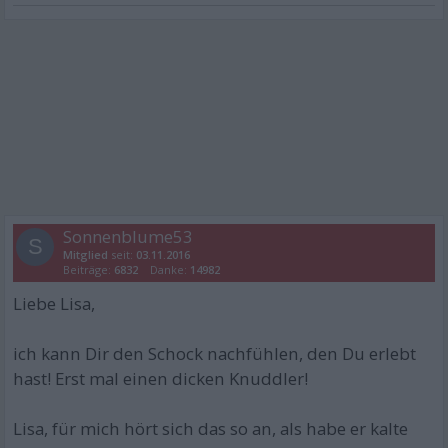
Sonnenblume53
S
Mitglied
seit:
03.11.2016
Beiträge:
6832
Danke:
14982
Liebe Lisa,
ich kann Dir den Schock nachfühlen, den Du erlebt
hast! Erst mal einen dicken Knuddler!
Lisa, für mich hört sich das so an, als habe er kalte