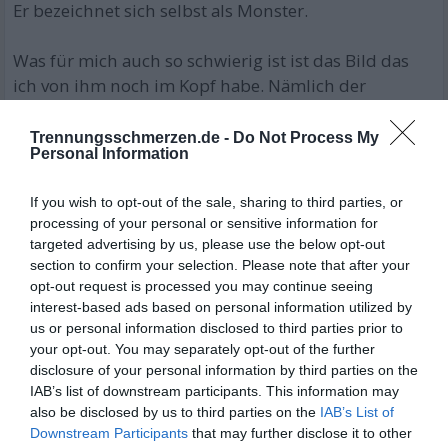
Er bezeichnet sich selbst als Monster.
Was für mich auch so schwierig ist ist das Bild das
ich von ihm noch im Kopf habe. Nämlich der
fürsorgliche Liebende unglaublich sanfte Partner.
Mein Kopf kriegt das Verhalten jetzt damit einfach
Trennungsschmerzen.de -
Do Not Process My
Personal Information
nicht zusammen und lässt mich schier wahnsinnig
werden.
If you wish to opt-out of the sale, sharing to third parties, or
10.08.2021 15:22
•
processing of your personal or sensitive information for
targeted advertising by us, please use the below opt-out
section to confirm your selection. Please note that after your
opt-out request is processed you may continue seeing
interest-based ads based on personal information utilized by
us or personal information disclosed to third parties prior to
your opt-out. You may separately opt-out of the further
disclosure of your personal information by third parties on the
IAB’s list of downstream participants. This information may
also be disclosed by us to third parties on the
IAB’s List of
Downstream Participants
that may further disclose it to other