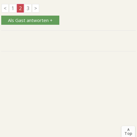
<
1
2
3
>
Als Gast antworten +
∧
Top