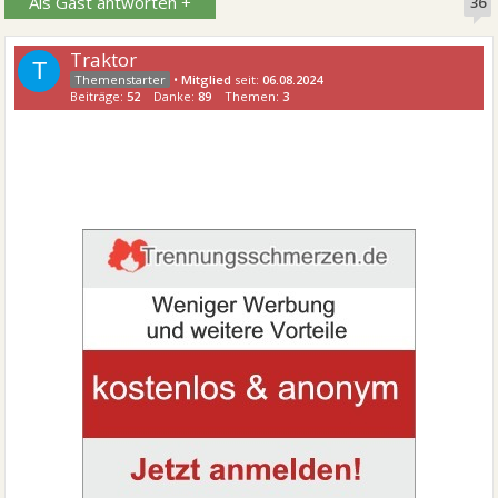
Als Gast antworten +
36
Traktor
T
•
Mitglied
seit:
06.08.2024
Beiträge:
52
Danke:
89
Themen:
3