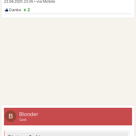
23.04.2025 23:36
•
x 2
Blonder
B
Gast