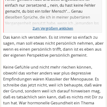
einfach nur zersetzend. „ nein, du hast keine Fehler
gemacht, du bist ein toller Mensch“…. Genau
dieselben Sprüche, die ich in meiner pubertären
Vergangenheit genutzt habe, wenn ich „jemanden los
sein wollte“.
Die Frage bleibt, auch wenn ich sie nicht beantworten
Das kann ich verstehen. Es ist immer so einfach zu
kann
sagen, man soll etwas nicht persönlich nehmen, aber
wenn es einen persönlich trifft, dann ist es eben aus
der eigenen Perspektive persönlich gemeint.
Keine Gefühle und nicht mehr riechen können,
obwohl das vorher anders war plus depressive
Empfindungen wären Klassiker der Menopause. Es
schreibe das jetzt nicht, weil ich behaupte, daß wäre
der Grund, sondern weil ich darauf hinweisen mag,
daß es tatsächlich sein kann, daß es nichts mit Dir zu
tun hat. War hormonelle Gesundheit ein Thema