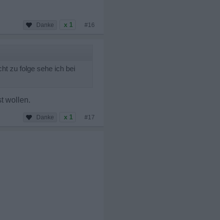
x 1
#16
t zu folge sehe ich bei
t wollen.
x 1
#17