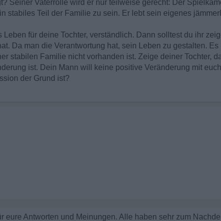
gt? Seiner Vaterrolle wird er nur teilweise gerecht: Der Spielkam
 ein stabiles Teil der Familie zu sein. Er lebt sein eigenes jämm
Leben für deine Tochter, verständlich. Dann solltest du ihr zei
hat. Da man die Verantwortung hat, sein Leben zu gestalten. Es b
r stabilen Familie nicht vorhanden ist. Zeige deiner Tochter, da
derung ist. Dein Mann will keine positive Veränderung mit euc
sion der Grund ist?
für eure Antworten und Meinungen. Alle haben sehr zum Nachd