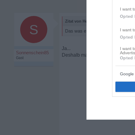
I want t
Opted 
Zitat von Heffalump:
S
I want t
Das was er gerade will, lebt er doc
Opted 
Ja...
I want 
Sonnenschein85
Advertis
Deshalb macht es wohl wenig Sin
Opted 
Gast
Google 