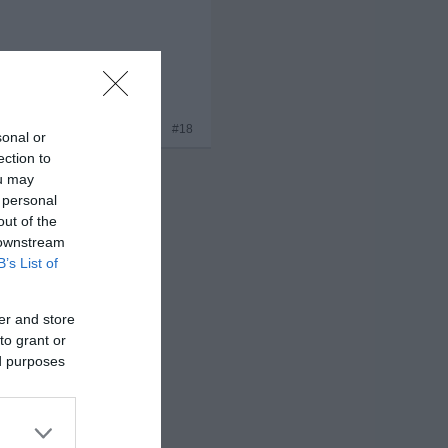
x 1
#18
sonal or
ection to
ou may
 personal
out of the
 downstream
B’s List of
er and store
to grant or
ed purposes