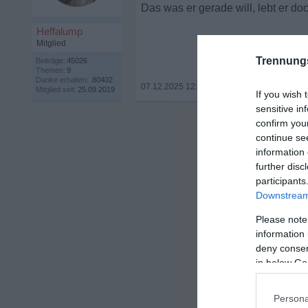
Das was er gerade will, lebt er do
Heffalump
Mitglied
Trennung
Beiträge:
45026
Themen:
9
Danke erhalten:
80402
07.12.2025 12:04
•
Mitglied seit:
25.09.2019
If you wish 
sensitive in
confirm you
continue se
information 
further disc
participants
Downstream 
Please note
information 
deny consent
in below Go
Persona