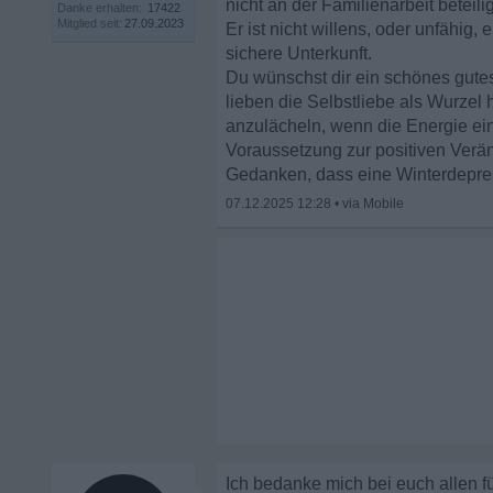
nicht an der Familienarbeit beteili
Danke erhalten:
17422
Mitglied seit:
27.09.2023
Er ist nicht willens, oder unfähig,
sichere Unterkunft.
Du wünschst dir ein schönes gutes 
lieben die Selbstliebe als Wurzel 
anzulächeln, wenn die Energie eine
Voraussetzung zur positiven Verän
Gedanken, dass eine Winterdepres
07.12.2025 12:28
•
Ich bedanke mich bei euch allen 