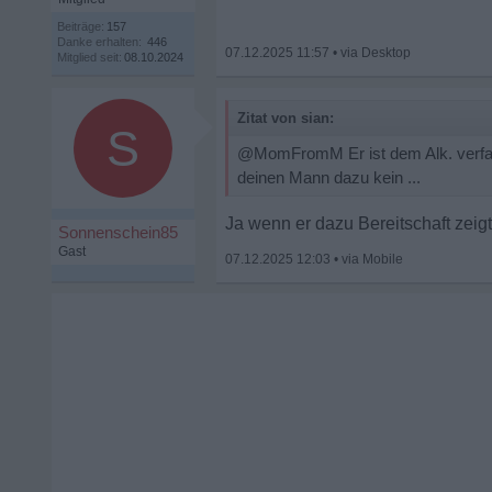
Beiträge:
157
Danke erhalten:
446
07.12.2025 11:57
•
Mitglied seit:
08.10.2024
Zitat von sian:
S
@MomFromM Er ist dem Alk. verfalle
deinen Mann dazu kein ...
Ja wenn er dazu Bereitschaft zeigt
Sonnenschein85
Gast
07.12.2025 12:03
•