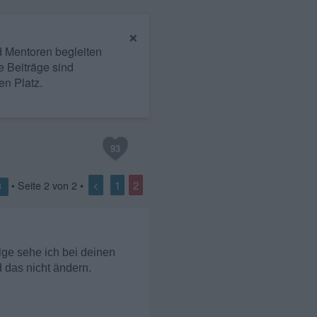
×
nd Mentoren begleiten
e Beiträge sind
en Platz.
93
<
1
2
• Seite
2
von
2
•
3
olge sehe ich bei deinen
d das nicht ändern.