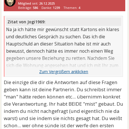
Mitglied
seit:
26.12.2025
Beiträge:
586
Danke:
1239
Themen:
4
Zitat von Jogi1969:
Na ja ich hätte mir gewünscht statt Kartons ein klares
und deutliches Gespräch zu suchen. Das ich die
Hauptschuld an dieser Situation habe ist mir auch
bewusst, dennoch hätte es immer noch einen Weg
gegeben unsere Beziehung zu retten. Nachdem Sie
sich die Wohnung angesehen hat und ich mit Ihr zum
Geburtsazgsessen ...
Die einzige die dir die Antworten auf diese Fragen
geben kann ist deine Partnerin. Du schreibst immer
"man" hätte reden können etc... übernimm konkret
die Verantwortung. Ihr habt BEIDE "mist" gebaut. Du
indem du nicht nachgefragt (und eigentlich nie da
warst) und sie indem sie nichts gesagt hat. Du weißt
schon... wer ohne sünde ist der werfe den ersten