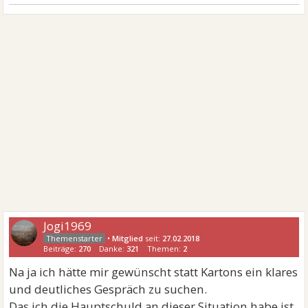
Jogi1969
•
Mitglied
seit:
27.02.2018
Beiträge:
270
Danke:
321
Themen:
2
Na ja ich hätte mir gewünscht statt Kartons ein klares
und deutliches Gespräch zu suchen.
Das ich die Hauptschuld an dieser Situation habe ist