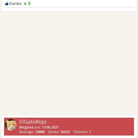
x 3
ElGatoRojo
Mitglied
seit:
13.06.2021
Beiträge:
24888
Danke:
56032
Themen:
1