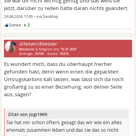
Sie war dir nicht wichtig genug und das weiß sie
jetzt, darüber zu reden hätte daran nichts geändert.
29.06.2026 17:05
•
x 2
alleswirdbesser
Mentorin
& Mitglied seit:
15.01.2021
Beiträge:
29709
Danke:
70376
Es wundert mich, dass du überhaupt hierher
gefunden hast, denn wenn einen die gepackten
Umzugskartons kalt lassen, was lässt sich da noch
großartig zu so einer Beziehung, von deiner Seite
aus, sagen?
Zitat von Jogi1969:
Sie hat mir schon öfters gesagt das wir wie ein altes
ehemals zusammen leben und das sie das so nicht