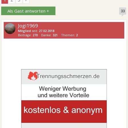
Als Gast antworten +
33
Jogi1969
Mitglied
seit:
27.02.2018
Beiträge:
270
Danke:
321
Themen:
2