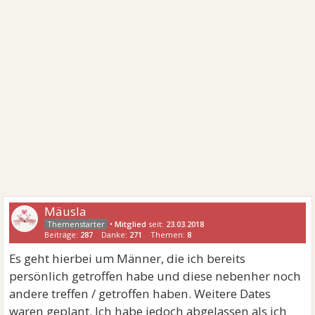
Mäusla
•
Mitglied
seit:
23.03.2018
Beiträge:
287
Danke:
271
Themen:
8
Es geht hierbei um Männer, die ich bereits
persönlich getroffen habe und diese nebenher noch
andere treffen / getroffen haben. Weitere Dates
waren geplant. Ich habe jedoch abgelassen als ich