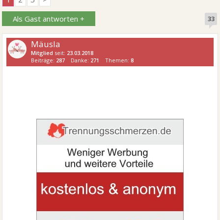
Als Gast antworten +
33
Mäusla
Mitglied
seit:
23.03.2018
Beiträge:
287
Danke:
271
Themen:
8