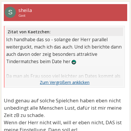
sheila
S
Gast
Zitat von Kaetzchen:
Ich handhabe das so - solange der Herr parallel
weiterguckt, mach ich das auch. Und ich berichte dann
auch davon oder zeig besonders attraktive
Tindermatches beim Date her
Da man als Frau sooo viel leichter an Dates kommt als
die Herren, haben bislang immer die Männer von sich
aus darum gebeten, das Paralleldating sein zu lassen
Und genau auf solche Spielchen haben eben nicht
unbedingt alle Menschen Lust, dafür ist mir meine
Zeit zB zu schade.
Wenn der Herr nicht will, will er eben nicht, DAS ist
meine Einstellung. Dann soll er!