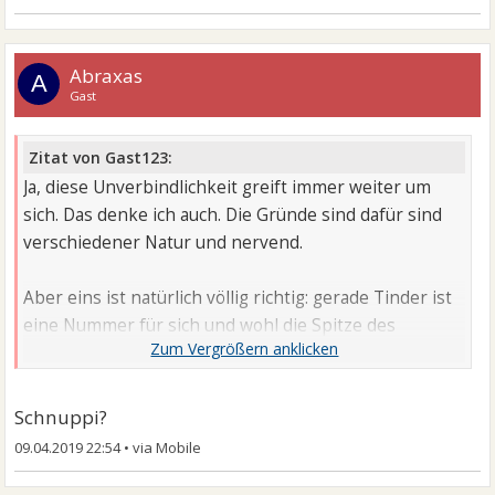
Abraxas
A
Gast
Zitat von Gast123:
Ja, diese Unverbindlichkeit greift immer weiter um
sich. Das denke ich auch. Die Gründe sind dafür sind
verschiedener Natur und nervend.
Aber eins ist natürlich völlig richtig: gerade Tinder ist
eine Nummer für sich und wohl die Spitze des
Eisberges in punkto Unverbindlichkeit.
Es muss ja nicht gleich Elitepartner oder Parship sein,
Schnuppi?
aber Finya und Co. sind da wohl noch etwas anders,
09.04.2019 22:54
•
wenn aber auch kein einfaches Pflaster.