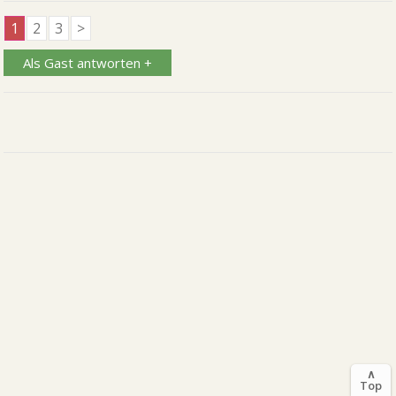
1
2
3
>
Als Gast antworten +
∧
Top