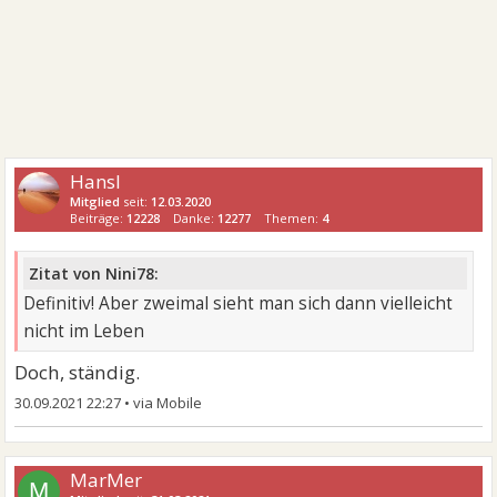
Hansl
Mitglied
seit:
12.03.2020
Beiträge:
12228
Danke:
12277
Themen:
4
Zitat von Nini78:
Definitiv! Aber zweimal sieht man sich dann vielleicht
nicht im Leben
Doch, ständig.
30.09.2021 22:27
•
MarMer
M