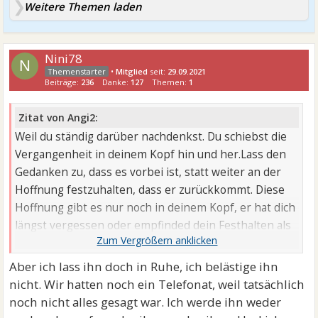
Weitere Themen laden
Nini78
N
•
Mitglied
seit:
29.09.2021
Beiträge:
236
Danke:
127
Themen:
1
Zitat von Angi2:
Weil du ständig darüber nachdenkst. Du schiebst die
Vergangenheit in deinem Kopf hin und her.Lass den
Gedanken zu, dass es vorbei ist, statt weiter an der
Hoffnung festzuhalten, dass er zurückkommt. Diese
Hoffnung gibt es nur noch in deinem Kopf, er hat dich
längst vergessen oder empfinded dein Festhalten als
...
Aber ich lass ihn doch in Ruhe, ich belästige ihn
nicht. Wir hatten noch ein Telefonat, weil tatsächlich
noch nicht alles gesagt war. Ich werde ihn weder