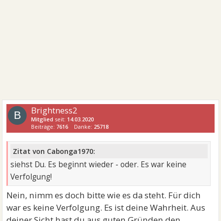
Brightness2
B
Mitglied
seit:
14.03.2020
Beiträge:
7616
Danke:
25718
Zitat von Cabonga1970:
siehst Du. Es beginnt wieder - oder. Es war keine
Verfolgung!
Nein, nimm es doch bitte wie es da steht. Für dich
war es keine Verfolgung. Es ist deine Wahrheit. Aus
deiner Sicht hast du aus guten Gründen den