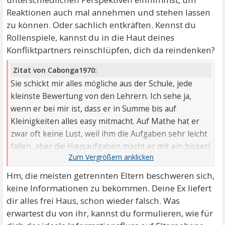
Reaktionen auch mal annehmen und stehen lassen
zu können. Oder sachlich entkräften. Kennst du
Rollenspiele, kannst du in die Haut deines
Konfliktpartners reinschlüpfen, dich da reindenken?
Zitat von Cabonga1970:
Sie schickt mir alles mögliche aus der Schule, jede
kleinste Bewertung von den Lehrern. Ich sehe ja,
wenn er bei mir ist, dass er in Summe bis auf
Kleinigkeiten alles easy mitmacht. Auf Mathe hat er
zwar oft keine Lust, weil ihm die Aufgaben sehr leicht
fallen, aber die Hausaufgaben macht er mit ein bisserl
Motivation schon. Also von daher besteht absolut kein
Grund zur Sorge.
Hm, die meisten getrennten Eltern beschweren sich,
keine Informationen zu bekommen. Deine Ex liefert
dir alles frei Haus, schon wieder falsch. Was
erwartest du von ihr, kannst du formulieren, wie für