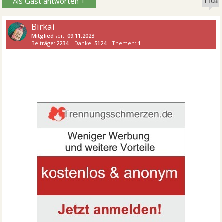
Als Gast antworten +
1103
Birkai
Mitglied
seit:
09.11.2023
Beiträge:
2234
Danke:
5124
Themen:
1