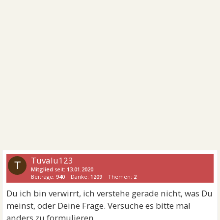
Tuvalu123
T
Mitglied
seit:
13.01.2020
Beiträge:
940
Danke:
1209
Themen:
2
Du ich bin verwirrt, ich verstehe gerade nicht, was Du
meinst, oder Deine Frage. Versuche es bitte mal
anders zu formulieren.