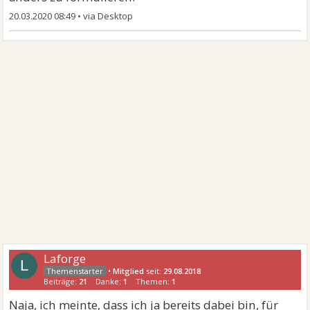
20.03.2020 08:49
•
Laforge
L
•
Mitglied
seit:
29.08.2018
Beiträge:
21
Danke:
1
Themen:
1
Naja, ich meinte, dass ich ja bereits dabei bin, für