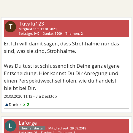
Tuvalu123
T
Mitglied
seit:
13.01.2020
Beiträge:
940
Danke:
1209
Themen:
2
Er. Ich will damit sagen, dass Strohhalme nur das
sind, was sie sind, Strohhalme.
Was Du tust ist schlussendlich Deine ganz eigene
Entscheidung. Hier kannst Du Dir Anregung und
einen Perspektivwechsel holen, wie du handelst,
bleibt bei Dir.
20.03.2020 11:13
•
x 2
Laforge
L
•
Mitglied
seit:
29.08.2018
Beiträge:
21
Danke:
1
Themen:
1