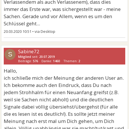
Verlassendem als auch Verlassenem), dass dies
immer das Erste war, was sichergestellt war - meine
Sachen. Gerade und vor Allem, wenn es um den
Schlüssel geht...
20.03.2020 10:51
•
Sabine72
S
Mitglied
seit:
20.07.2019
Beiträge:
576
Danke:
1460
Themen:
2
Hallo,
ich schließe mich der Meinung der anderen User an.
Ich bekomme auch den Eindruck, dass Du nach
jedem Strohhalm für einen Neuanfang greifst (z.B.
weil sie Sachen nicht abholt) und die deutlichen
Signale dabei völlig übersiehst/übergehst (für alle
die es lesen ist es deutlich!). Es sollte jetzt meiner
Meinung nach erst mal um Dich gehen, um Dich
allein. Völlig unabhängig was sie macht/tut/sagt und