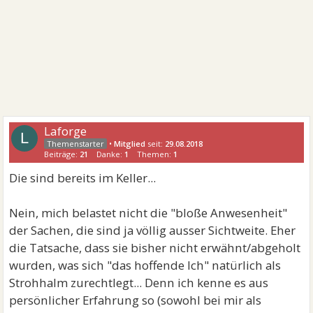
Laforge
L
•
Mitglied
seit:
29.08.2018
Beiträge:
21
Danke:
1
Themen:
1
Die sind bereits im Keller...
Nein, mich belastet nicht die "bloße Anwesenheit"
der Sachen, die sind ja völlig ausser Sichtweite. Eher
die Tatsache, dass sie bisher nicht erwähnt/abgeholt
wurden, was sich "das hoffende Ich" natürlich als
Strohhalm zurechtlegt... Denn ich kenne es aus
persönlicher Erfahrung so (sowohl bei mir als