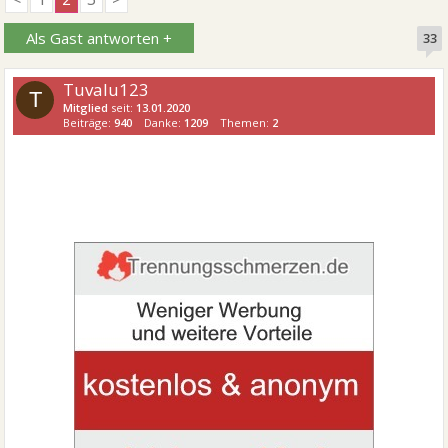
Als Gast antworten +
33
Tuvalu123
T
Mitglied
seit:
13.01.2020
Beiträge:
940
Danke:
1209
Themen:
2