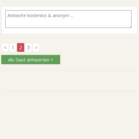
<
1
2
3
>
Als Gast antworten +