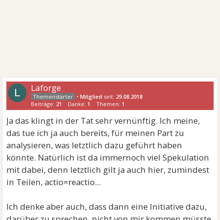
Laforge
L
•
Mitglied
seit:
29.08.2018
Beiträge:
21
Danke:
1
Themen:
1
Ja das klingt in der Tat sehr vernünftig. Ich meine,
das tue ich ja auch bereits, für meinen Part zu
analysieren, was letztlich dazu geführt haben
könnte. Natürlich ist da immernoch viel Spekulation
mit dabei, denn letztlich gilt ja auch hier, zumindest
in Teilen, actio=reactio...
Ich denke aber auch, dass dann eine Initiative dazu,
darüber zu sprechen, nicht von mir kommen müsste