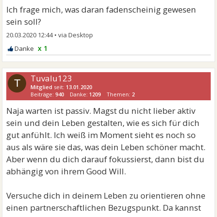
Ich frage mich, was daran fadenscheinig gewesen
sein soll?
20.03.2020 12:44
•
x 1
Tuvalu123
T
Mitglied
seit:
13.01.2020
Beiträge:
940
Danke:
1209
Themen:
2
Naja warten ist passiv. Magst du nicht lieber aktiv
sein und dein Leben gestalten, wie es sich für dich
gut anfühlt. Ich weiß im Moment sieht es noch so
aus als wäre sie das, was dein Leben schöner macht.
Aber wenn du dich darauf fokussierst, dann bist du
abhängig von ihrem Good Will.
Versuche dich in deinem Leben zu orientieren ohne
einen partnerschaftlichen Bezugspunkt. Da kannst