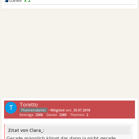
x 2
Toretto
T
•
Mitglied
seit:
25.07.2018
Beiträge:
2006
Danke:
3289
Themen:
2
Zitat von Clara_:
Gerade männlich klingt das dann ja nicht gerade,