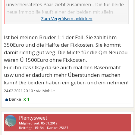
unverheiratetes Paar zieht zusammen - Die für beide
neue Immobilie kauft einer der beiden mit allein
angesparten / geerbten / ...
Ist bei meinen Bruder 1:1 der Fall. Sie zahlt ihm
350Euro und die Hälfte der Fixkosten. Sie kommt
damit richtig gut weg. Die Miete für die Qm Neubau
wären Ü 1500Euro ohne Fixkosten.
Für ihn das Okay da sie auch mal den Rasenmäht
usw und er dadurch mehr Überstunden machen
kann! Die beiden haben ein geben und ein nehmen!
24.02.2021 20:10
•
x 1
Plentysweet
Mitglied
seit:
05.01.2019
Beiträge:
15134
Danke:
25657