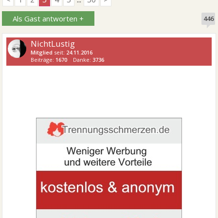
Als Gast antworten +
446
NichtLustig
Mitglied
seit:
24.11.2016
Beiträge:
1670
Danke:
3736