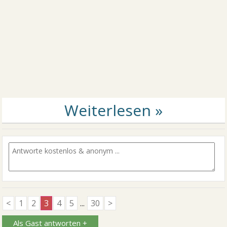
<
1
2
3
4
5
...
30
>
Als Gast antworten +