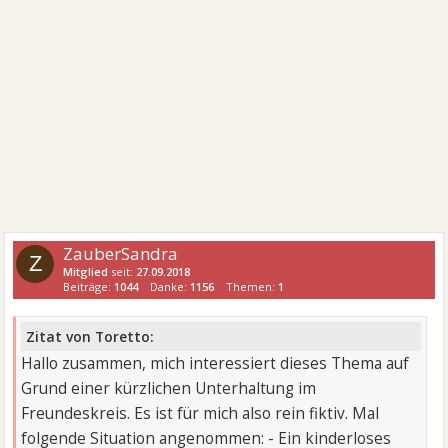
ZauberSandra
Z
Mitglied
seit:
27.09.2018
Beiträge:
1044
Danke:
1156
Themen:
1
Zitat von Toretto:
Hallo zusammen, mich interessiert dieses Thema auf
Grund einer kürzlichen Unterhaltung im
Freundeskreis. Es ist für mich also rein fiktiv. Mal
folgende Situation angenommen: - Ein kinderloses