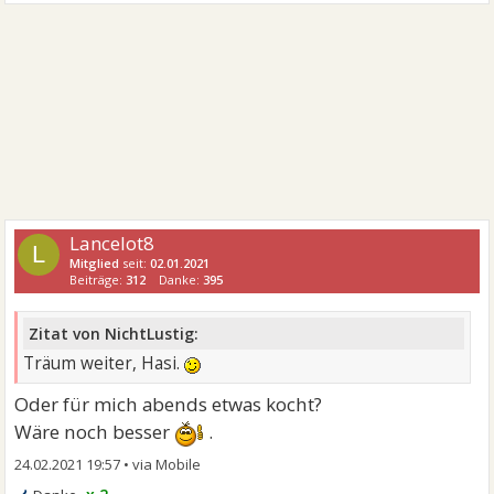
Lancelot8
L
Mitglied
seit:
02.01.2021
Beiträge:
312
Danke:
395
Zitat von NichtLustig:
Träum weiter, Hasi.
Oder für mich abends etwas kocht?
Wäre noch besser
.
24.02.2021 19:57
•