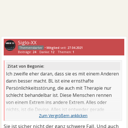
Siglo-XX
•
Mitglied
seit:
27.04.2021
Beiträge:
24
Danke:
12
Themen:
1
Zitat von Begonie:
Ich zweifle eher daran, dass sie es mit einem Anderen
dann besser macht. BL ist eine ernsthafte
Persönlichkeitsstörung, die auch mit Therapie nur
schlecht behandelbar ist. Diese Menschen rennen
von einem Extrem ins andere Extrem. Alles oder
nichts, ist die Devise. Alles ist entweder gerade
schwarz oder weiß und morgen vielleicht genau
anders rum, aber Zwischentöne sind nicht bekannt.
Sie ist sicher nicht der ganz schwere Fall. Und auch