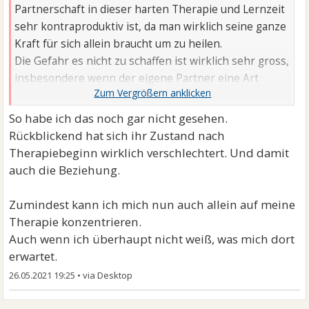
Partnerschaft in dieser harten Therapie und Lernzeit
sehr kontraproduktiv ist, da man wirklich seine ganze
Kraft für sich allein braucht um zu heilen.
Die Gefahr es nicht zu schaffen ist wirklich sehr gross,
insbesondere wenn der eigene Partner eine Art
Drog.enfunktion für einen eingenommen hat. Das
muss man ganz klar sagen.
So habe ich das noch gar nicht gesehen.
Rückblickend hat sich ihr Zustand nach
Therapiebeginn wirklich verschlechtert. Und damit
auch die Beziehung.
Zumindest kann ich mich nun auch allein auf meine
Therapie konzentrieren.
Auch wenn ich überhaupt nicht weiß, was mich dort
erwartet.
26.05.2021 19:25
•