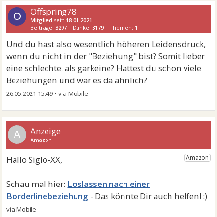
Offspring78
O
Mitglied
seit:
18.01.2021
Beiträge:
3297
Danke:
3179
Themen:
1
Und du hast also wesentlich höheren Leidensdruck,
wenn du nicht in der "Beziehung" bist? Somit lieber
eine schlechte, als garkeine? Hattest du schon viele
Beziehungen und war es da ähnlich?
26.05.2021 15:49
•
A
Loslassen nach einer
Borderlinebeziehung