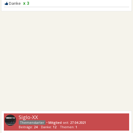
x 3
Siglo-XX
•
Mitglied
seit:
27.04.2021
Beiträge:
24
Danke:
12
Themen:
1