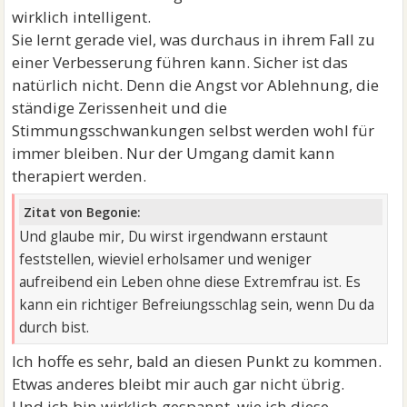
Extrem anstrengend und Energie aussaugend und
wirklich intelligent.
dabei oft gnadenlos.
Sie lernt gerade viel, was durchaus in ihrem Fall zu
einer Verbesserung führen kann. Sicher ist das
natürlich nicht. Denn die Angst vor Ablehnung, die
ständige Zerissenheit und die
Stimmungsschwankungen selbst werden wohl für
immer bleiben. Nur der Umgang damit kann
therapiert werden.
Zitat von Begonie:
Und glaube mir, Du wirst irgendwann erstaunt
feststellen, wieviel erholsamer und weniger
aufreibend ein Leben ohne diese Extremfrau ist. Es
kann ein richtiger Befreiungsschlag sein, wenn Du da
durch bist.
Ich hoffe es sehr, bald an diesen Punkt zu kommen.
Etwas anderes bleibt mir auch gar nicht übrig.
Und ich bin wirklich gespannt, wie ich diese