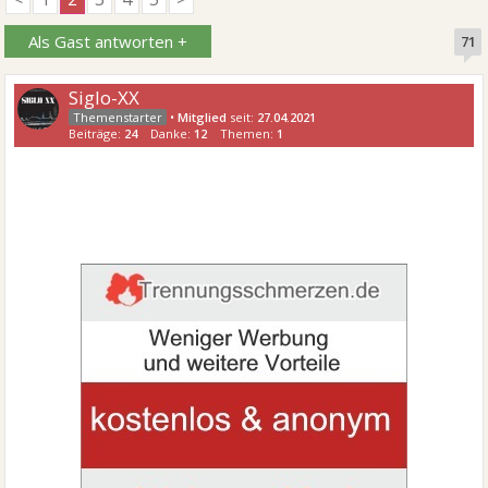
Als Gast antworten +
71
Siglo-XX
•
Mitglied
seit:
27.04.2021
Beiträge:
24
Danke:
12
Themen:
1