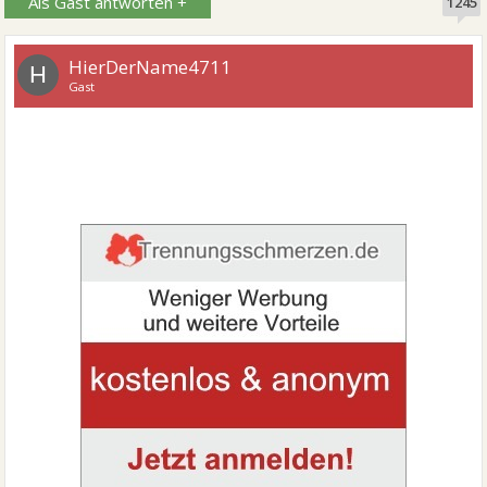
Als Gast antworten +
1245
HierDerName4711
H
Gast