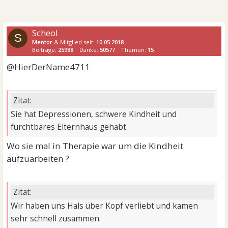
Scheol
S
Mentor
& Mitglied seit:
10.05.2018
Beiträge:
25988
Danke:
50577
Themen:
15
@HierDerName4711
Zitat:
Sie hat Depressionen, schwere Kindheit und
furchtbares Elternhaus gehabt.
Wo sie mal in Therapie war um die Kindheit
aufzuarbeiten ?
Zitat:
Wir haben uns Hals über Kopf verliebt und kamen
sehr schnell zusammen.