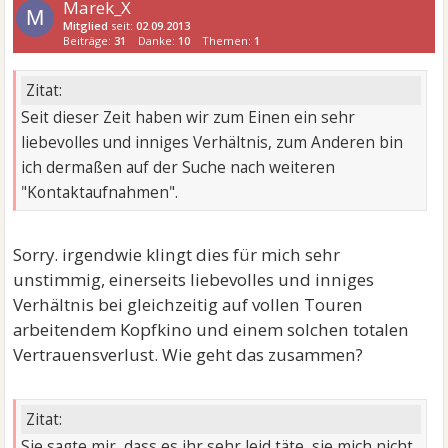
Marek_X
M
Mitglied
seit:
02.09.2013
Beiträge:
31
Danke:
10
Themen:
1
Zitat:
Seit dieser Zeit haben wir zum Einen ein sehr
liebevolles und inniges Verhältnis, zum Anderen bin
ich dermaßen auf der Suche nach weiteren
"Kontaktaufnahmen".
Sorry. irgendwie klingt dies für mich sehr
unstimmig, einerseits liebevolles und inniges
Verhältnis bei gleichzeitig auf vollen Touren
arbeitendem Kopfkino und einem solchen totalen
Vertrauensverlust. Wie geht das zusammen?
Zitat:
Sie sagte mir, dass es ihr sehr leid täte, sie mich nicht