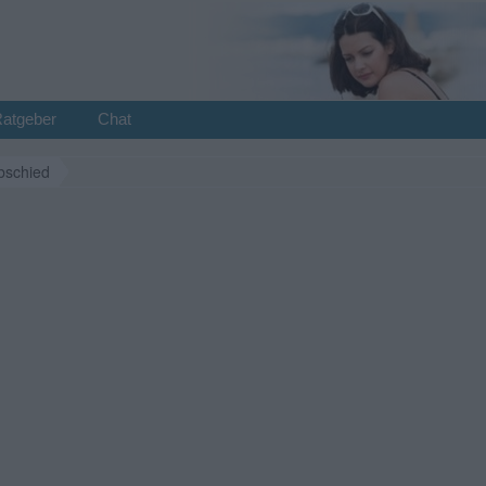
Ratgeber
Chat
bschied