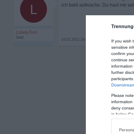
L
ich bald aufwache. Du hast mir seh
Trennung
LonelyTom
Gast
16.02.2011 16:06
•
If you wish 
sensitive in
confirm you
continue se
information 
further disc
participants
Downstream 
Please note
information 
deny consent
in below Go
Persona