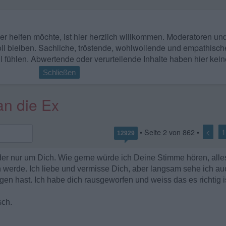
 wer helfen möchte, ist hier herzlich willkommen. Moderatoren u
ll bleiben. Sachliche, tröstende, wohlwollende und empathisch
l fühlen. Abwertende oder verurteilende Inhalte haben hier kein
Schließen
an die Ex
<
1
• Seite
2
von
862
•
12929
r nur um Dich. Wie gerne würde ich Deine Stimme hören, alles
 werde. Ich liebe und vermisse Dich, aber langsam sehe ich au
en hast. Ich habe dich rausgeworfen und weiss das es richtig is
sch.