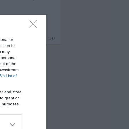
x 7
#18
sonal or
ection to
ou may
 personal
out of the
 downstream
B’s List of
er and store
to grant or
ed purposes