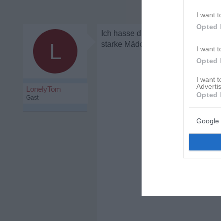
I want t
Opted 
Ich hasse dich dafür, dass du mic
L
starke Mädchen spielst...
I want t
Opted 
I want 
Advertis
LonelyTom
Opted 
Gast
Google 