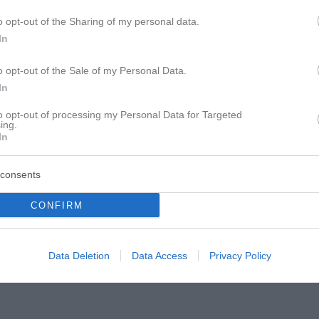
o opt-out of the Sharing of my personal data.
In
h und meine Gefühle komplett ignorierst und das
o opt-out of the Sale of my Personal Data.
In
to opt-out of processing my Personal Data for Targeted
ing.
In
consents
CONFIRM
Data Deletion
Data Access
Privacy Policy