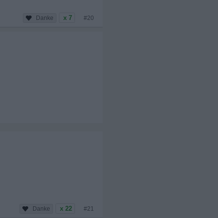
x 7
#20
x 22
#21