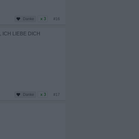
x 3
#16
cht, ICH LIEBE DICH
x 3
#17