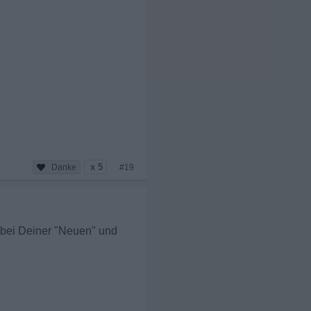
x 5
#19
a bei Deiner "Neuen" und