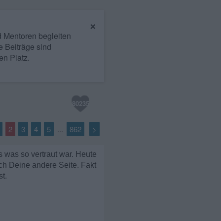
×
nd Mentoren begleiten
e Beiträge sind
en Platz.
80235
2
3
4
5
862
>
...
 was so vertraut war. Heute
ch Deine andere Seite. Fakt
t.