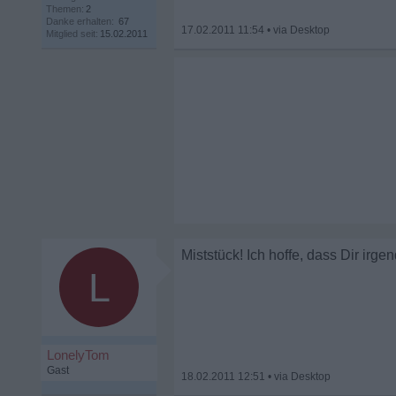
Themen:
2
Danke erhalten:
67
17.02.2011 11:54
•
Mitglied seit:
15.02.2011
Miststück! Ich hoffe, dass Dir irg
L
LonelyTom
Gast
18.02.2011 12:51
•