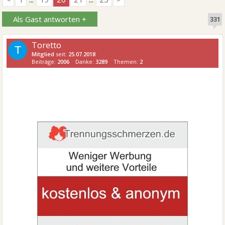
Als Gast antworten +
331
Toretto
T
Mitglied
seit:
25.07.2018
Beiträge:
2006
Danke:
3289
Themen:
2