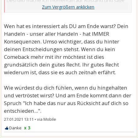
Deshalb mache ich momentan auf Abstand und sage
Ihr ( begleitend zu Ihrer Therapie, da wird auch noch
eine Diagnose erwartet ) und werde wenn Sie einige
Woche stabil und normal gelebt hat sagen, dass es
Wen hat es interessiert als DU am Ende warst? Dein
nicht mehr gehen wird.
Handeln - unser aller Handeln - hat IMMER
Konsequenzen. Umso wichtiger, dass du hinter
Sie ist wieder zu Ihren alten Arbeitgeber
deinen Entscheidungen stehst. Wenn du kein
zurückgegangen. Da Sie dort schon einige Jahre
Comeback mehr mit ihr möchtest ist dies
gearbeitet hat und auch gut war wurde Ihr nochmal
grundsätzlich dein gutes Recht. Ihr gutes Recht
eine Chance gegeben, allerdings nicht mehr als
wiederum ist, dass sie es auch zeitnah erfährt.
Führungsposition deshalb der notwendige Nebenjob.
Wie würdest du dich fühlen, wenn du hingehalten
Momentan lebt Sie wieder normal ja. Wohnung ist
und vertröstet wirst? Und am Ende kommt dann der
sauber, Sie geht zu Fuß einkaufen, arbeitet, überweist
Spruch "Ich habe das nur aus Rücksicht auf dich so
Ihre Rechnungen etc. Nichts mehr zu sehen von der
entschieden...".
Manie der letzten Monate.
27.01.2021 13:11
•
x 3
Natürlich ist es so nicht einfach komplett