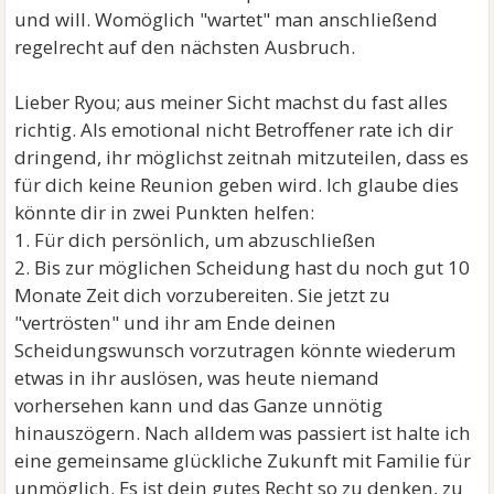
macht sie sich ihr Leben ja auch ungewollt kaputt.
und will. Womöglich "wartet" man anschließend
regelrecht auf den nächsten Ausbruch.
Lieber Ryou; aus meiner Sicht machst du fast alles
richtig. Als emotional nicht Betroffener rate ich dir
dringend, ihr möglichst zeitnah mitzuteilen, dass es
für dich keine Reunion geben wird. Ich glaube dies
könnte dir in zwei Punkten helfen:
1. Für dich persönlich, um abzuschließen
2. Bis zur möglichen Scheidung hast du noch gut 10
Monate Zeit dich vorzubereiten. Sie jetzt zu
"vertrösten" und ihr am Ende deinen
Scheidungswunsch vorzutragen könnte wiederum
etwas in ihr auslösen, was heute niemand
vorhersehen kann und das Ganze unnötig
hinauszögern. Nach alldem was passiert ist halte ich
eine gemeinsame glückliche Zukunft mit Familie für
unmöglich. Es ist dein gutes Recht so zu denken, zu