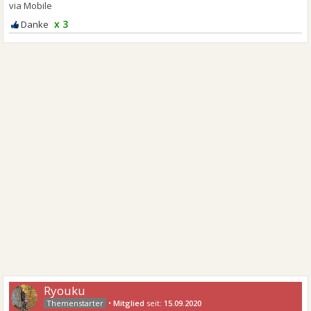
x 3
Ryouku
•
Mitglied
seit:
15.09.2020