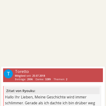
Toretto
T
Mitglied
seit:
25.07.2018
Beiträge:
2006
Danke:
3289
Themen:
2
Zitat von Ryouku:
Hallo Ihr Lieben, Meine Geschichte wird immer
schlimmer. Gerade als ich dachte ich bin drüber weg