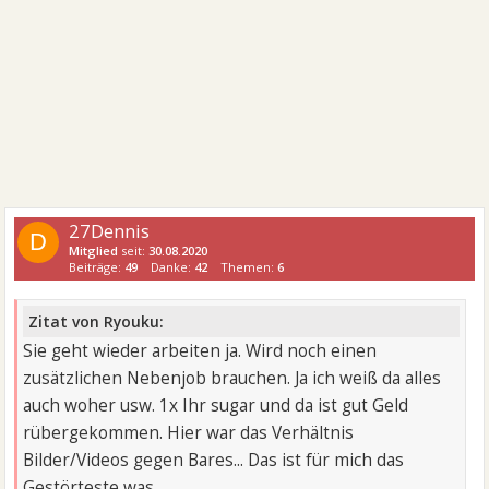
abzuschließen. Nur wenn ich jetzt falsch agiere bricht
evtl. wieder was aus und das muss nicht sein.
Emotional bin ich schon ziemlich distanziert, und
behalte das auch bei.
27Dennis
D
Mitglied
seit:
30.08.2020
Beiträge:
49
Danke:
42
Themen:
6
Zitat von Ryouku:
Sie geht wieder arbeiten ja. Wird noch einen
zusätzlichen Nebenjob brauchen. Ja ich weiß da alles
auch woher usw. 1x Ihr sugar und da ist gut Geld
rübergekommen. Hier war das Verhältnis
Bilder/Videos gegen Bares... Das ist für mich das
Gestörteste was ...