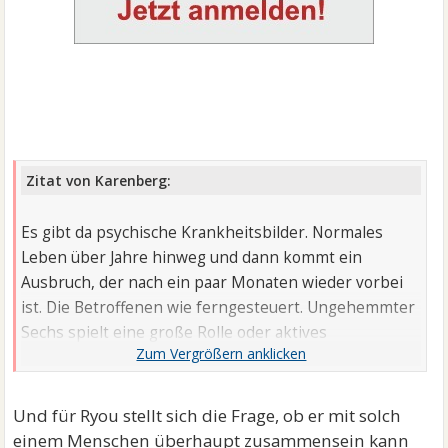
Zitat von Karenberg:
Es gibt da psychische Krankheitsbilder. Normales
Leben über Jahre hinweg und dann kommt ein
Ausbruch, der nach ein paar Monaten wieder vorbei
ist. Die Betroffenen wie ferngesteuert. Ungehemmter
Sechs spielt eine große Rolle oder aktives
leichtsinniges Verhalten.
Sie sollte das dringend abklären lassen. Nicht das es
Und für Ryou stellt sich die Frage, ob er mit solch
irgendwann wieder zu einem Ausbruch kommt, damit
einem Menschen überhaupt zusammensein kann