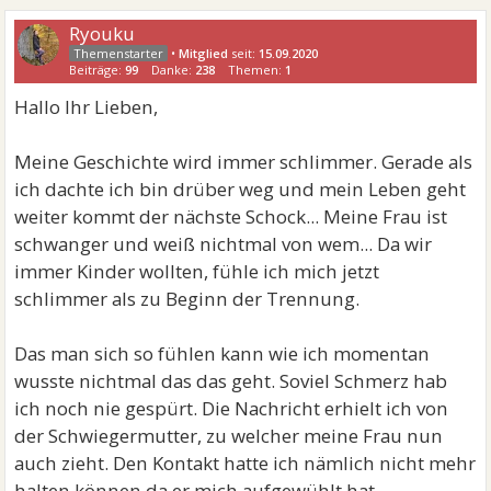
Ryouku
•
Mitglied
seit:
15.09.2020
Beiträge:
99
Danke:
238
Themen:
1
Hallo Ihr Lieben,
Meine Geschichte wird immer schlimmer. Gerade als
ich dachte ich bin drüber weg und mein Leben geht
weiter kommt der nächste Schock... Meine Frau ist
schwanger und weiß nichtmal von wem... Da wir
immer Kinder wollten, fühle ich mich jetzt
schlimmer als zu Beginn der Trennung.
Das man sich so fühlen kann wie ich momentan
wusste nichtmal das das geht. Soviel Schmerz hab
ich noch nie gespürt. Die Nachricht erhielt ich von
der Schwiegermutter, zu welcher meine Frau nun
auch zieht. Den Kontakt hatte ich nämlich nicht mehr
halten können da er mich aufgewühlt hat.