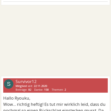
Survivor12
S
Mitglied
seit:
22.11.2020
Beiträge:
82
Danke:
158
Themen:
2
Hallo Ryouku,
Wow... richtig heftig! Es tut mir wirklich leid, dass du
nochmal so einen Rückschlag einstecken musst. Da