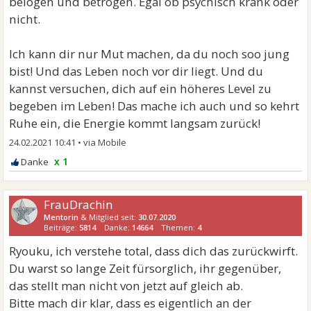
belogen und betrogen. Egal ob psychisch krank oder
nicht.
Ich kann dir nur Mut machen, da du noch soo jung
bist! Und das Leben noch vor dir liegt. Und du
kannst versuchen, dich auf ein höheres Level zu
begeben im Leben! Das mache ich auch und so kehrt
Ruhe ein, die Energie kommt langsam zurück!
24.02.2021 10:41
•
x 1
FrauDrachin
Mentorin
& Mitglied seit:
30.07.2020
Beiträge:
5814
Danke:
14664
Themen:
4
Ryouku, ich verstehe total, dass dich das zurückwirft.
Du warst so lange Zeit fürsorglich, ihr gegenüber,
das stellt man nicht von jetzt auf gleich ab.
Bitte mach dir klar, dass es eigentlich an der