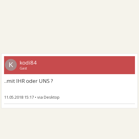
kodi84
K
Gast
..mit IHR oder UNS ?
11.05.2018 15:17
•