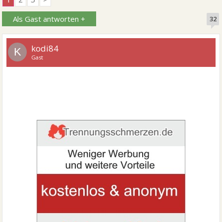
Als Gast antworten +
32
kodi84
K
Gast