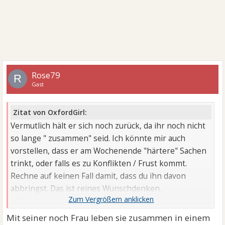
Rose79
R
Gast
Zitat von OxfordGirl:
Vermutlich hält er sich noch zurück, da ihr noch nicht
so lange " zusammen" seid. Ich könnte mir auch
vorstellen, dass er am Wochenende "härtere" Sachen
trinkt, oder falls es zu Konflikten / Frust kommt.
Rechne auf keinen Fall damit, dass du ihn davon
abbringst. Das ist reines Wunschdenken.
Das finde ich übrigens nicht weniger problematisch.
Mit seiner noch Frau leben sie zusammen in einem