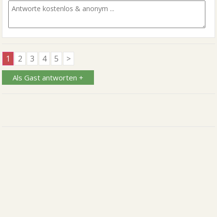
1
2
3
4
5
>
Als Gast antworten +