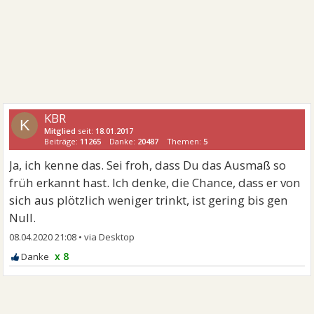
KBR
K
Mitglied
seit:
18.01.2017
Beiträge:
11265
Danke:
20487
Themen:
5
Ja, ich kenne das. Sei froh, dass Du das Ausmaß so
früh erkannt hast. Ich denke, die Chance, dass er von
sich aus plötzlich weniger trinkt, ist gering bis gen
Null.
08.04.2020 21:08
•
x 8