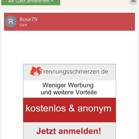
Als Gast antworten +
65
Rose79
R
Gast