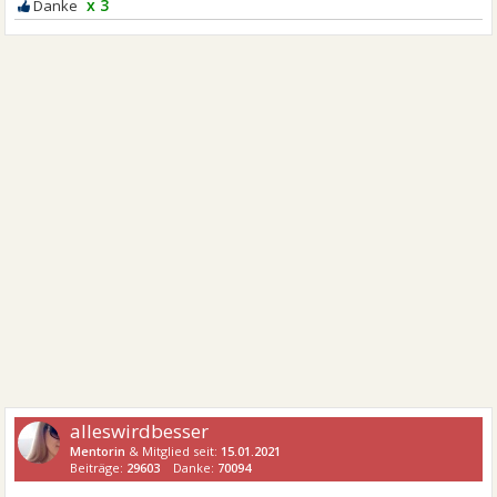
x 3
alleswirdbesser
Mentorin
& Mitglied seit:
15.01.2021
Beiträge:
29603
Danke:
70094