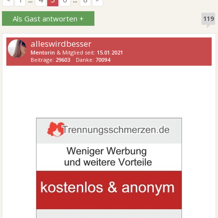
Als Gast antworten +
119
alleswirdbesser
Mentorin
& Mitglied seit:
15.01.2021
Beiträge:
29603
Danke:
70094