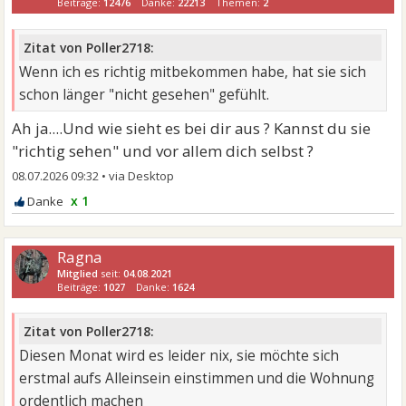
Beiträge:
12476
Danke:
22213
Themen:
2
Zitat von Poller2718:
Wenn ich es richtig mitbekommen habe, hat sie sich
schon länger "nicht gesehen" gefühlt.
Ah ja....Und wie sieht es bei dir aus ? Kannst du sie
"richtig sehen" und vor allem dich selbst ?
08.07.2026 09:32
•
x 1
Ragna
Mitglied
seit:
04.08.2021
Beiträge:
1027
Danke:
1624
Zitat von Poller2718:
Diesen Monat wird es leider nix, sie möchte sich
erstmal aufs Alleinsein einstimmen und die Wohnung
ordentlich machen