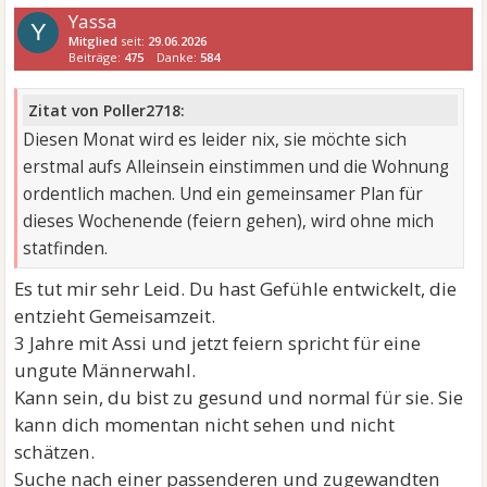
Yassa
Y
Mitglied
seit:
29.06.2026
Beiträge:
475
Danke:
584
Zitat von Poller2718:
Diesen Monat wird es leider nix, sie möchte sich
erstmal aufs Alleinsein einstimmen und die Wohnung
ordentlich machen. Und ein gemeinsamer Plan für
dieses Wochenende (feiern gehen), wird ohne mich
statfinden.
Es tut mir sehr Leid. Du hast Gefühle entwickelt, die
entzieht Gemeisamzeit.
3 Jahre mit Assi und jetzt feiern spricht für eine
ungute Männerwahl.
Kann sein, du bist zu gesund und normal für sie. Sie
kann dich momentan nicht sehen und nicht
schätzen.
Suche nach einer passenderen und zugewandten