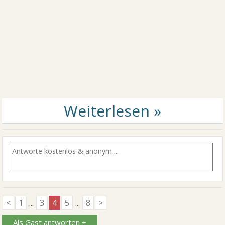
<
1
...
3
4
5
...
8
>
Als Gast antworten +