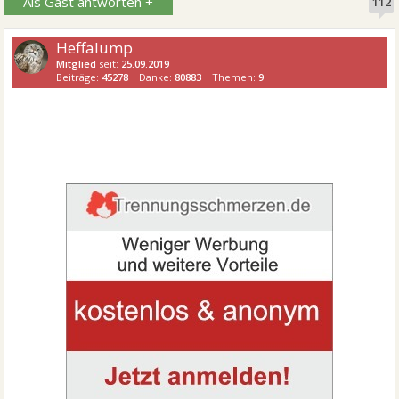
Als Gast antworten +
112
Heffalump
Mitglied
seit:
25.09.2019
Beiträge:
45278
Danke:
80883
Themen:
9