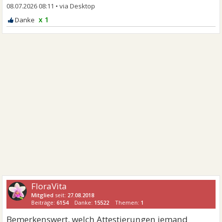
08.07.2026 08:11
•
x 1
FloraVita
Mitglied
seit:
27.08.2018
Beiträge:
6154
Danke:
15522
Themen:
1
Bemerkenswert, welch Attestierungen jemand