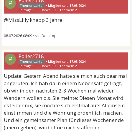
Poller2718
P
•
Mitglied
seit:
17.03.2024
Beiträge:
55
Danke:
32
Themen:
2
@MissLilly knapp 3 Jahre
08.07.2026 08:09
•
Poller2718
P
•
Mitglied
seit:
17.03.2024
Beiträge:
55
Danke:
32
Themen:
2
Update: Gestern Abend hatte sie mich auch paar mal
angerufen. Ich hab da in einem Nebensatz gefragt,
ob wir in den nächsten 2-3 Wochen mal wieder
Wandern wollen o.s. Sie meinte: Diesen Monat wird
es leider nix, sie möchte sich erstmal aufs Alleinsein
einstimmen und die Wohnung ordentlich machen.
Und ein gemeinsamer Plan für dieses Wochenende
(feiern gehen), wird ohne mich statfinden.