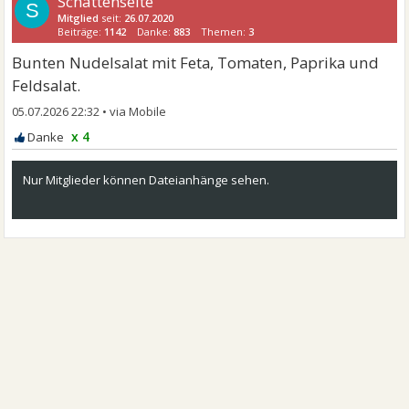
Schattenseite
S
Mitglied
seit:
26.07.2020
Beiträge:
1142
Danke:
883
Themen:
3
Bunten Nudelsalat mit Feta, Tomaten, Paprika und
Feldsalat.
05.07.2026 22:32
•
x 4
Nur Mitglieder können Dateianhänge sehen.