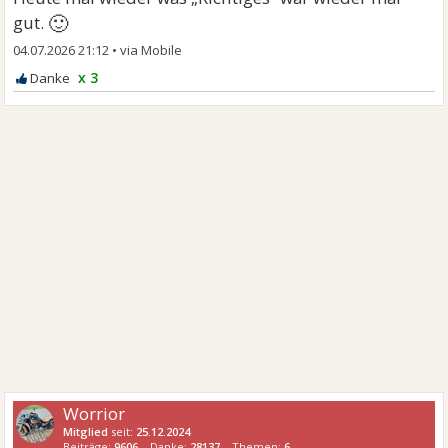
🙂
gut.
04.07.2026 21:12
•
x 3
Worrior
Mitglied
seit:
25.12.2024
Beiträge:
9606
Danke:
28137
Themen:
6