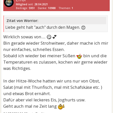
Mitglied
seit:
28.04.2021
Beiträge:
5951
Danke:
10988
Themen:
1
Zitat von Worrior:
😍
Liebe geht halt "auch" durch den Magen.
😋💕
Wirklich sowas von....
Bin gerade wieder Strohwitwer, daher mache ich mir
nur einfaches, schnelles Essen.
Sobald ich wieder bei meiner Süßen
bin und die
Temperaturen es zulassen, kochen wir gerne wieder
was Richtiges.
In der Hitze-Woche hatten wir uns nur von Obst,
Salat (mal mit Thunfisch, mal mit Schafskäse etc. )
und etwas Brot ernährt.
Dafür aber viel leckeres Eis, Joghurts usw.
Geht auch mal ne Zeit lang