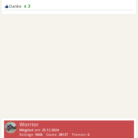
x 3
Worrior
Mitglied
seit:
25.12.2024
Beiträge:
9606
Danke:
28137
Themen:
6