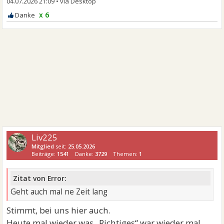
04.07.2026 21:09
•
x 6
Liv225
Mitglied
seit:
25.05.2026
Beiträge:
1541
Danke:
3729
Themen:
1
Zitat von Error:
Geht auch mal ne Zeit lang
Stimmt, bei uns hier auch.
Heute mal wieder was „Richtiges“ war wieder mal