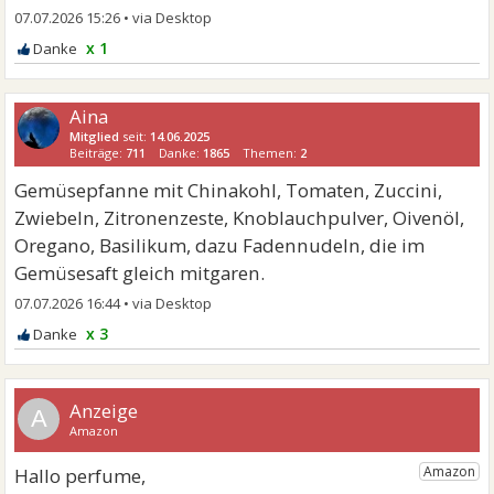
07.07.2026 15:26
•
x 1
Aina
Mitglied
seit:
14.06.2025
Beiträge:
711
Danke:
1865
Themen:
2
Gemüsepfanne mit Chinakohl, Tomaten, Zuccini,
Zwiebeln, Zitronenzeste, Knoblauchpulver, Oivenöl,
Oregano, Basilikum, dazu Fadennudeln, die im
Gemüsesaft gleich mitgaren.
07.07.2026 16:44
•
x 3
A