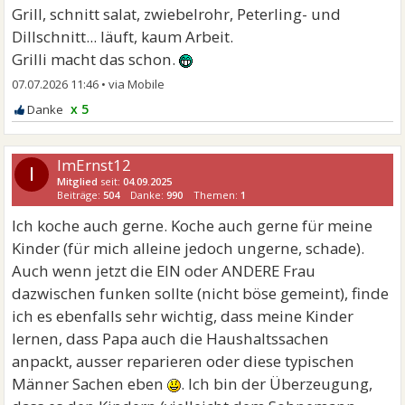
Grill, schnitt salat, zwiebelrohr, Peterling- und
Dillschnitt... läuft, kaum Arbeit.
Grilli macht das schon.
07.07.2026 11:46
•
x 5
ImErnst12
I
Mitglied
seit:
04.09.2025
Beiträge:
504
Danke:
990
Themen:
1
Ich koche auch gerne. Koche auch gerne für meine
Kinder (für mich alleine jedoch ungerne, schade).
Auch wenn jetzt die EIN oder ANDERE Frau
dazwischen funken sollte (nicht böse gemeint), finde
ich es ebenfalls sehr wichtig, dass meine Kinder
lernen, dass Papa auch die Haushaltssachen
anpackt, ausser reparieren oder diese typischen
Männer Sachen eben
. Ich bin der Überzeugung,