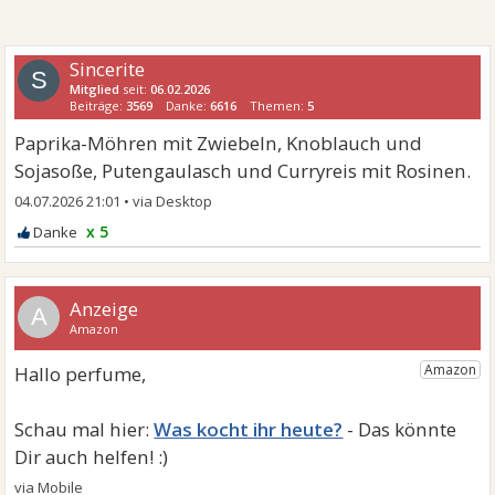
Sincerite
S
Mitglied
seit:
06.02.2026
Beiträge:
3569
Danke:
6616
Themen:
5
Paprika-Möhren mit Zwiebeln, Knoblauch und
Sojasoße, Putengaulasch und Curryreis mit Rosinen.
04.07.2026 21:01
•
x 5
A
Was kocht ihr heute?