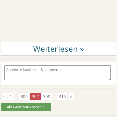
<
1
...
306
307
308
...
316
>
Als Gast antworten +