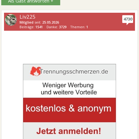
Als Gast antworten +
Liv225
4730
Mitglied
seit:
25.05.2026
Beiträge:
1541
Danke:
3729
Themen:
1