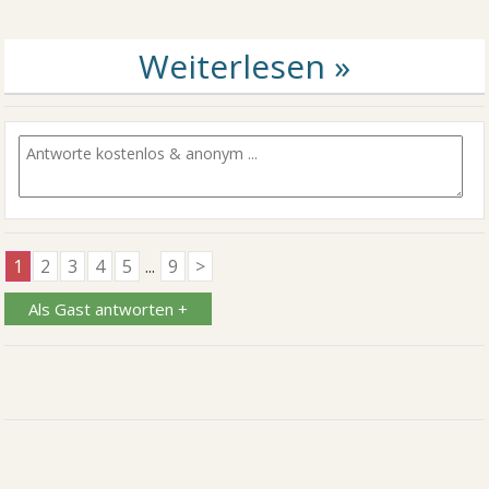
1
2
3
4
5
...
9
>
Als Gast antworten +