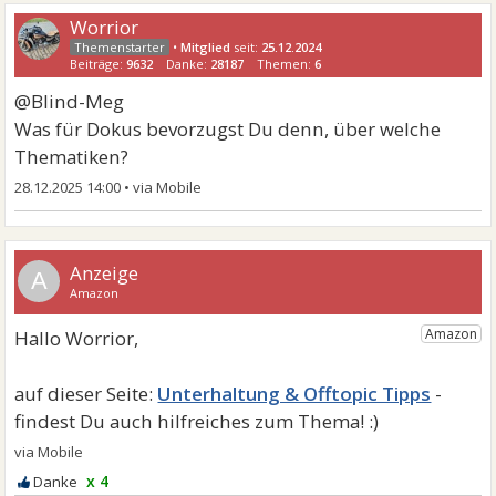
Worrior
•
Mitglied
seit:
25.12.2024
Beiträge:
9632
Danke:
28187
Themen:
6
@Blind-Meg
Was für Dokus bevorzugst Du denn, über welche
Thematiken?
28.12.2025 14:00
•
A
Unterhaltung & Offtopic Tipps
x 4