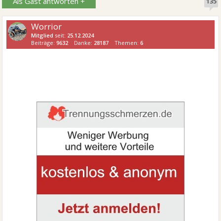
Als Gast antworten +
135
Worrior
Mitglied
seit:
25.12.2024
Beiträge:
9632
Danke:
28187
Themen:
6