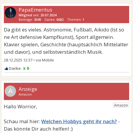
PapaEmeritus
Mitglied
seit:
20.07.2024
Beiträge:
3049
Danke:
6682
Themen:
1
Da gibt es vieles. Astronomie, Fußball, Aikido (Ist so
ne Art defensive Kampfkunst), Sport allgemein.
Klavier spielen, Geschichte (hauptsächlich Mittelalter
und davor), und selbstverständlich Musik.
28.12.2025 12:37
•
x 6
A
Welchen Hobbys geht ihr nach?