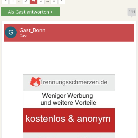
Als Gast antworten +
111
Gast_Bonn
G
Gast