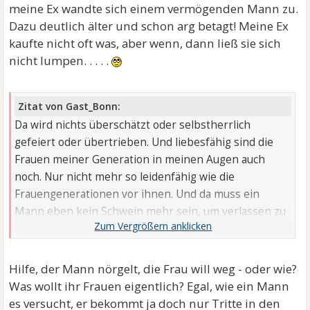
meine Ex wandte sich einem vermögenden Mann zu.
Dazu deutlich älter und schon arg betagt! Meine Ex
kaufte nicht oft was, aber wenn, dann ließ sie sich
nicht lumpen. . . . .
Zitat von Gast_Bonn:
Da wird nichts überschätzt oder selbstherrlich
gefeiert oder übertrieben. Und liebesfähig sind die
Frauen meiner Generation in meinen Augen auch
noch. Nur nicht mehr so leidenfähig wie die
Frauengenerationen vor ihnen. Und da muss ein
Mann eben kein Schwein mehr sein, um verlassen zu
werden. Es reicht, wenn er als dauerhafte Last,
schlechte Laune verbreitet oder Eigenbrötler
wahrgenommen wird. Denn so jemanden hätte man
Hilfe, der Mann nörgelt, die Frau will weg - oder wie?
nicht geheiratet - wieso sollte man also mit ihm
Was wollt ihr Frauen eigentlich? Egal, wie ein Mann
verheiratet bleiben.
es versucht, er bekommt ja doch nur Tritte in den