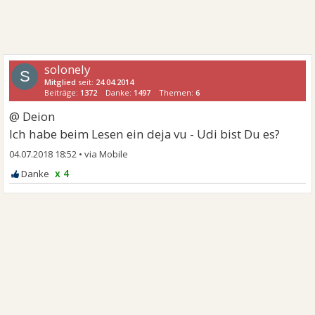
solonely
S
Mitglied
seit:
24.04.2014
Beiträge:
1372
Danke:
1497
Themen:
6
@ Deion
Ich habe beim Lesen ein deja vu - Udi bist Du es?
04.07.2018 18:52
•
x 4