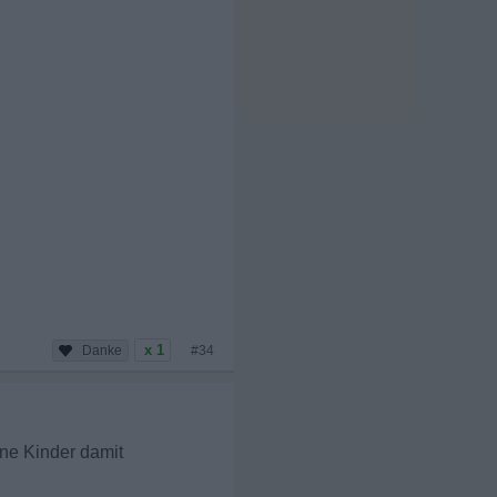
x 1
#34
ine Kinder damit