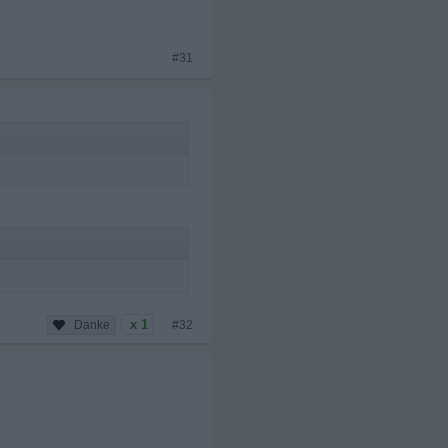
#31
x 1
#32