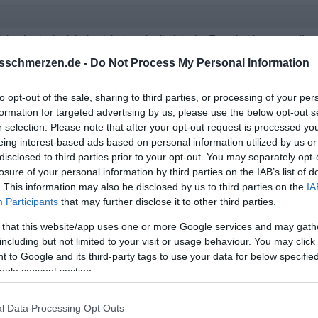
ielmehr denke ich das ich damals die falsche Entscheidung getroffen h
sschmerzen.de -
Do Not Process My Personal Information
ien wir ehrlich: wäre die Frau noch da würdest du bei der Frau
to opt-out of the sale, sharing to third parties, or processing of your per
formation for targeted advertising by us, please use the below opt-out s
r selection. Please note that after your opt-out request is processed y
eing interest-based ads based on personal information utilized by us or
disclosed to third parties prior to your opt-out. You may separately opt-
losure of your personal information by third parties on the IAB’s list of
. This information may also be disclosed by us to third parties on the
IA
Participants
that may further disclose it to other third parties.
 that this website/app uses one or more Google services and may gath
including but not limited to your visit or usage behaviour. You may click 
 to Google and its third-party tags to use your data for below specifi
ogle consent section.
l Data Processing Opt Outs