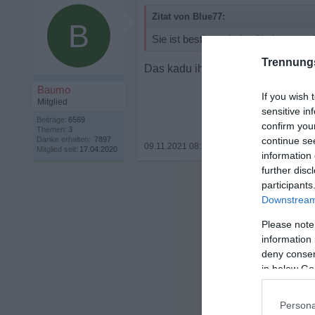
Zitat von Blue77:
B
Sie ist bestimmt keine Notlösung, v
Trennung
Das kadu ihr gern erzählen sber se
Baumo
If you wish 
Mitglied
sensitive in
Beiträge:
6569
confirm you
Themen:
3
Danke erhalten:
7897
continue se
09.11.2021 08:36
•
Mitglied seit:
17.04.2020
information 
further disc
participants
Downstream 
Please note
information 
deny consent
in below Go
Persona