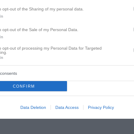
o opt-out of the Sharing of my personal data.
In
o opt-out of the Sale of my Personal Data.
In
 die falsche Entscheidung getroffen habe....."
to opt-out of processing my Personal Data for Targeted
ing.
afür, dass Männer (wahlweise Frauen), mal die
In
imlichen Affäre (wahlweise
 um den Realitätsableich zu bekommen.
consents
CONFIRM
Data Deletion
Data Access
Privacy Policy