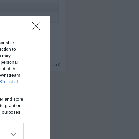
abe.....
 bleiben
sonal or
ection to
ou may
 personal
#33
out of the
 downstream
B’s List of
er and store
to grant or
ed purposes