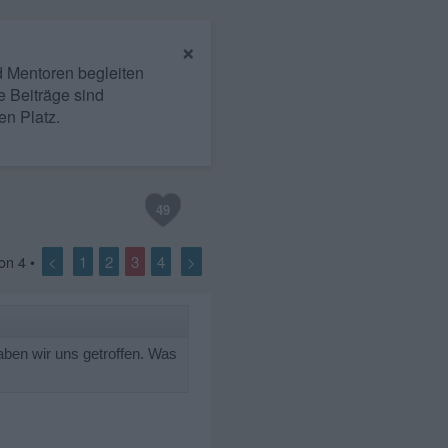
×
nd Mentoren begleiten
e Beiträge sind
en Platz.
49
<
1
2
3
4
>
on
4
•
aben wir uns getroffen. Was