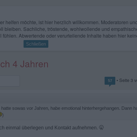
 wer helfen möchte, ist hier herzlich willkommen. Moderatoren u
ll bleiben. Sachliche, tröstende, wohlwollende und empathisch
l fühlen. Abwertende oder verurteilende Inhalte haben hier kein
Schließen
ach 4 Jahren
• Seite
3
v
57
h hatte sowas vor Jahren, habe emotional hinterhergehangen. Dann h
)
noch einmal überlegen und Kontakt aufnehmen.
🤫