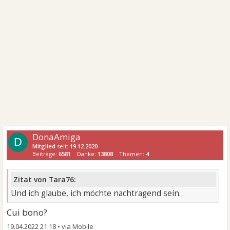
DonaAmiga
D
Mitglied
seit:
19.12.2020
Beiträge:
6581
Danke:
13808
Themen:
4
Zitat von Tara76:
Und ich glaube, ich möchte nachtragend sein.
Cui bono?
19.04.2022 21:18
•