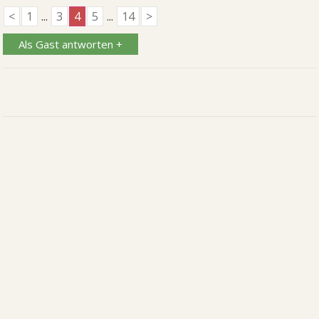
<
1
...
3
4
5
...
14
>
Als Gast antworten +