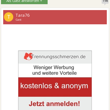
Als Gast antworten +
198
Tara76
T
Gast