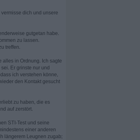
h vermisse dich und unsere
henderweise gutgetan habe.
kommen zu lassen.
u treffen.
e alles in Ordnung. Ich sagte
sei. Er grinste nur und
, dass ich verstehen könne,
wieder den Kontakt gesucht
rliebt zu haben, die es
d auf zerstört.
nen STI-Test und seine
mindestens einer anderen
ach längerem Leugnen zugab;