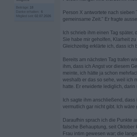
Beiträge:
18
Danke erhalten:
6
Person X antwortete nach sieben 
Mitglied seit:
02.07.2026
gemeinsame Zeit." Er fragte ausse
Ich schrieb ihm einen Tag später,
Sie habe mir geholfen, Klarheit
Gleichzeitig erklärte ich, dass ich
Bereits am nächsten Tag trafen wir
ihm, dass ich Angst vor diesem Ges
meinte, ich hätte ja schon mehrfac
weshalb er das so sehe, weil ich
hatte. Er erwiderte lediglich, dari
Ich sagte ihm anschließend, dass i
vermutlich gar nicht gibt. Ich wär
Daraufhin sprach ich die Punkte a
falsche Behauptung, seit Oktober
Frau intim gewesen war; die lang