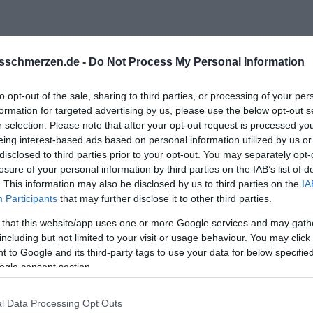
sschmerzen.de -
Do Not Process My Personal Information
to opt-out of the sale, sharing to third parties, or processing of your per
formation for targeted advertising by us, please use the below opt-out s
r selection. Please note that after your opt-out request is processed y
eing interest-based ads based on personal information utilized by us or
disclosed to third parties prior to your opt-out. You may separately opt-
ieder zur Ruhe kommen zu lassen.
losure of your personal information by third parties on the IAB’s list of
. This information may also be disclosed by us to third parties on the
IA
ollte das Nervensystem eher beruhigen, aber das Gegenteil war d
Participants
that may further disclose it to other third parties.
osigkeit, innere Unruhe, Zweifel am Gesagten kommen meist n
 that this website/app uses one or more Google services and may gath
including but not limited to your visit or usage behaviour. You may click 
 to Google and its third-party tags to use your data for below specifi
ogle consent section.
e ja schon mehrfach geglaubt, dass es unser letztes Gespräch sei.
l Data Processing Opt Outs