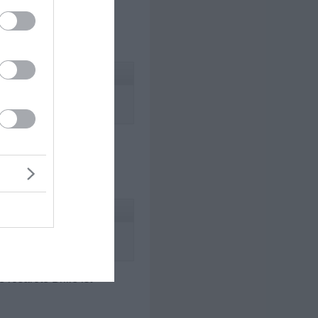
r gelungen.
 Er erwiderte lediglich,
inen unsicheren,
ihm weitergegangen, aber
rosarote Brille ist