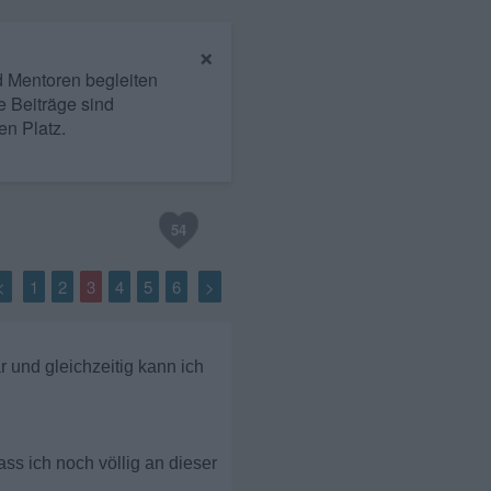
×
nd Mentoren begleiten
e Beiträge sind
en Platz.
54
<
1
2
3
4
5
6
>
 und gleichzeitig kann ich
ss ich noch völlig an dieser