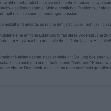
, obwohl er behauptet hatte, sie nicht mehr zu nutzen; sowie se
 Nachweise finden konnte. Mein eigentliches Problem war nie da
erholt nicht zu seinen Handlungen passten.
e eiskalt und erklärte, es reiche ihm jetzt. Es sei Schluss, ich s
enigstens eine ehrliche Erklärung für all diese Widersprüche zu 
würde ihm Angst machen und solle ihn in Ruhe lassen. Anschließ
 meiner Naivität dachte, dass er vielleicht Stellung beziehen würd
hätze ich mich ein) immer hoffen, eine "verlorene" Person wie
 meine eigene Dummheit, dass ich ihn doch nochmals getroffen h