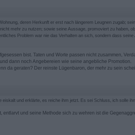
 Wohnung, deren Herkunft er erst nach längerem Leugnen zugab; seine 
 nicht mehr zu nutzen; sowie seine Aussage, promoviert zu haben, obw
ntliches Problem war nie das Verhalten an sich, sondern dass seine
ufgesessen bist. Taten und Worte passen nicht zusammen, Verda
 und dann noch Angebereien wie seine angebliche Promotion.
enn da geraten? Der reinste Lügenbaron, der mehr zu sein scheint
 eiskalt und erklärte, es reiche ihm jetzt. Es sei Schluss, ich solle ih
t, entlarvt und seine Methode sich zu wehren ist die Gegenagg