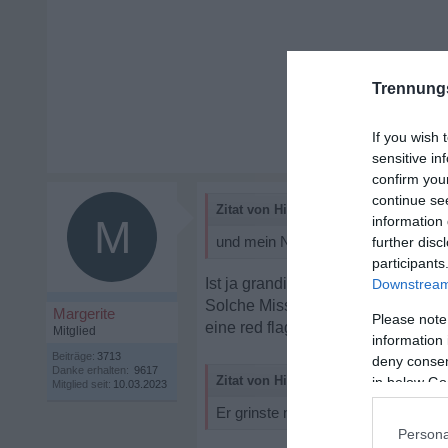
Trennung
If you wish 
sensitive in
confirm you
continue se
Zitat von Hinkebein2:
M
information 
und mein Nervensystem langsam w
further disc
participants
Ist ja grandios! Eine Beziehung s
Downstream 
Solche Missempfindungen wie Ratl
Margerite
Please note
eine red flag.
Mitglied
information 
Beiträge:
3713
deny consent
Danke erhalten:
9617
Zitat von Hinkebein2:
in below Go
Mitglied seit:
10.03.2023
Er grinste nur und meinte, ich hätt
Persona