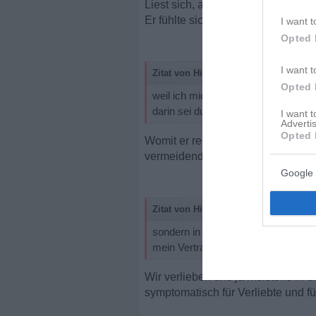
Liest sich, als wollter er dich wi
Er fühlte sich überlegen.
I want t
Opted 
I want t
Zitat von Hinkebein2:
Opted 
weil ich mich in der Vergangenheit 
darin sei durchaus ein Muster erke
I want 
Advertis
Opted 
Womit er recht hat. Annäherung u
vermeidenden Bindungsstil.
Google 
Zitat von Hinkebein2:
sondern in eine Version von ihm ver
mein Vertrauen sei von Grund auf ze
Wir verlieben uns ja meistens in ei
symptomatisch für Verliebte und f