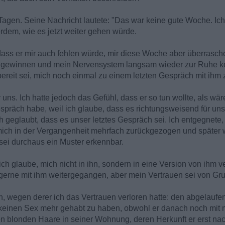
Tagen. Seine Nachricht lautete: "Das war keine gute Woche. Ic
rdem, wie es jetzt weiter gehen würde.
 dass er mir auch fehlen würde, mir diese Woche aber überrasc
 zu gewinnen und mein Nervensystem langsam wieder zur Ruhe 
 bereit sei, mich noch einmal zu einem letzten Gespräch mit ihm z
 uns. Ich hatte jedoch das Gefühl, dass er so tun wollte, als wär
präch habe, weil ich glaube, dass es richtungsweisend für uns 
h geglaubt, dass es unser letztes Gespräch sei. Ich entgegnete
 mich in der Vergangenheit mehrfach zurückgezogen und später 
n sei durchaus ein Muster erkennbar.
ch glaube, mich nicht in ihn, sondern in eine Version von ihm ve
e gerne mit ihm weitergegangen, aber mein Vertrauen sei von Grun
n, wegen derer ich das Vertrauen verloren hatte: den abgelaufe
 keinen Sex mehr gehabt zu haben, obwohl er danach noch mit 
en blonden Haare in seiner Wohnung, deren Herkunft er erst n