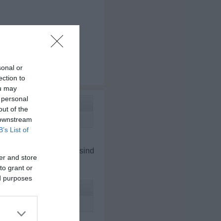
sonal or
ection to
ou may
 personal
out of the
 downstream
B’s List of
er Fall.
icht von ungefähr und sind
er and store
to grant or
ed purposes