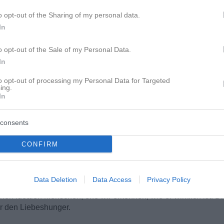
eder auf Kurs bringen, denn schließlich war es ihm ja schon vorhe
o opt-out of the Sharing of my personal data.
In
o opt-out of the Sale of my Personal Data.
In
mehrfach zurückgezogen und später wieder den Kontakt gesucht hatte.
nnbar.
to opt-out of processing my Personal Data for Targeted
ing.
In
nd Distanz im Wechsel sind ein Muster und symptomatisch für e
consents
CONFIRM
liebt zu haben, die es vermutlich gar nicht gibt. Ich wäre gerne mit 
rstört.
Data Deletion
Data Access
Privacy Policy
nen idealen Menschen, ehe wir erkennen, wie er wirklich ist. Die 
ür den Liebeshunger.