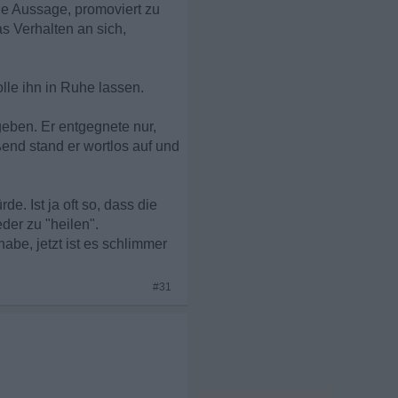
ine Aussage, promoviert zu
s Verhalten an sich,
olle ihn in Ruhe lassen.
geben. Er entgegnete nur,
end stand er wortlos auf und
e. Ist ja oft so, dass die
der zu "heilen".
abe, jetzt ist es schlimmer
#31