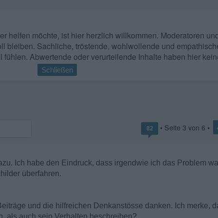
 wer helfen möchte, ist hier herzlich willkommen. Moderatoren u
ll bleiben. Sachliche, tröstende, wohlwollende und empathisch
l fühlen. Abwertende oder verurteilende Inhalte haben hier kein
Schließen
• Seite
3
von
6
•
82
u. Ich habe den Eindruck, dass irgendwie ich das Problem war
hilder überfahren.
Beiträge und die hilfreichen Denkanstösse danken. Ich merke, da
n, als auch sein Verhalten beschreiben?