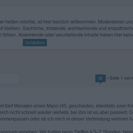
 wer helfen möchte, ist hier herzlich willkommen. Moderatoren u
ll bleiben. Sachliche, tröstende, wohlwollende und empathisch
l fühlen. Abwertende oder verurteilende Inhalte haben hier kein
Schließen
• Seite
1
von
82
seit fünf Monaten einen Mann (45, geschieden, ebenfalls zwei Ki
h nicht schnell wieder verliebt, bei ihm ist es aber passiert. G
ammenpassen oder ob ich mich in dieser Verbindung verloren h
 langsam angehen. Wir hatten neun Treffen à 5–7 Stunden, bevor