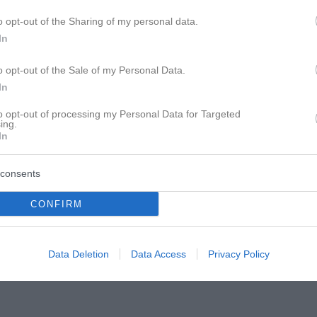
itnehmen was geht und ja, eben mehrere Eisen im Feuer hat. Hin
o opt-out of the Sharing of my personal data.
Haare in der Wohnung findest und dass er sagt er möchte kein "
In
o opt-out of the Sale of my Personal Data.
st Du auf Deine Sprachnachricht, wo Du ihm quasi Deine Liebe 
In
to opt-out of processing my Personal Data for Targeted
ing.
In
consents
CONFIRM
scht?
Data Deletion
Data Access
Privacy Policy