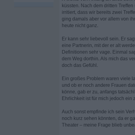
küssten. Nach dem dritten Treffen
irritiert, dass wir bereits zwei Tr
ging damals aber vor allem von ih
heute nicht ganz.
Er kann sehr liebevoll sein. Er s
eine Partnerin, mit der er alt wer
Definitionen sehr vage. Einmal sag
dem Weg dorthin. Als mich das ver
doch das Gefühl.
Ein großes Problem waren viele la
und ob er noch andere Frauen date
könne, gab er zu, anfangs tatsäch
Ehrlichkeit ist für mich jedoch ein
Auch sonst empfinde ich sein Verh
noch kurz sehen könnten, da er g
Theater – meine Frage blieb unbe