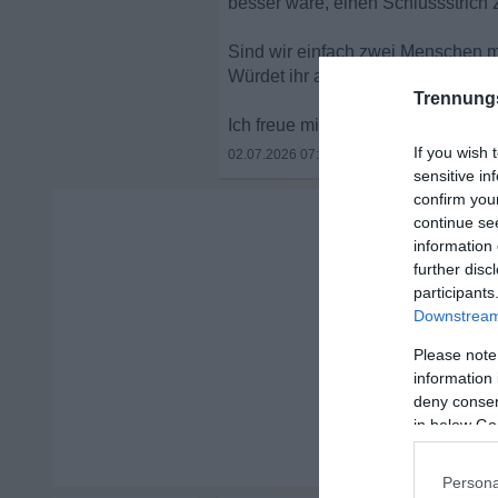
besser wäre, einen Schlussstrich
Sind wir einfach zwei Menschen m
Würdet ihr an meiner Stelle noch
Trennung
Ich freue mich über ehrliche Ein
If you wish 
02.07.2026 07:46
•
sensitive in
confirm you
continue se
information 
further disc
participants
Downstream 
Please note
information 
deny consent
in below Go
Persona