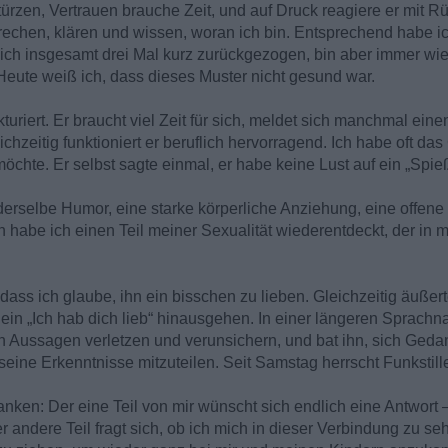
stürzen, Vertrauen brauche Zeit, und auf Druck reagiere er mit R
rechen, klären und wissen, woran ich bin. Entsprechend habe 
ch insgesamt drei Mal kurz zurückgezogen, bin aber immer wi
e. Heute weiß ich, dass dieses Muster nicht gesund war.
kturiert. Er braucht viel Zeit für sich, meldet sich manchmal ein
zeitig funktioniert er beruflich hervorragend. Ich habe oft das 
chte. Er selbst sagte einmal, er habe keine Lust auf ein „Spie
 derselbe Humor, eine starke körperliche Anziehung, eine offene
 habe ich einen Teil meiner Sexualität wiederentdeckt, der in
dass ich glaube, ihn ein bisschen zu lieben. Gleichzeitig äußer
 ein „Ich hab dich lieb“ hinausgehen. In einer längeren Sprachna
n Aussagen verletzen und verunsichern, und bat ihn, sich Ged
seine Erkenntnisse mitzuteilen. Seit Samstag herrscht Funkstill
ken: Der eine Teil von mir wünscht sich endlich eine Antwort 
 andere Teil fragt sich, ob ich mich in dieser Verbindung zu se