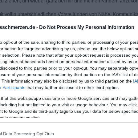
 zu ziehen, um wieder ganz bei mir und meinen Kindern anzuk
it völlig unterschiedlichen Vorstellungen von Nähe, Kommunik
 abwarten oder irgendwann einen endgültigen Schlussstrich zie
sschmerzen.de -
Do Not Process My Personal Information
schätzungen. Manchmal sind die Worte von Fremden klarer als d
to opt-out of the sale, sharing to third parties, or processing of your per
formation for targeted advertising by us, please use the below opt-out s
r selection. Please note that after your opt-out request is processed y
eing interest-based ads based on personal information utilized by us or
disclosed to third parties prior to your opt-out. You may separately opt-
losure of your personal information by third parties on the IAB’s list of
. This information may also be disclosed by us to third parties on the
IA
Participants
that may further disclose it to other third parties.
 that this website/app uses one or more Google services and may gath
including but not limited to your visit or usage behaviour. You may click 
 to Google and its third-party tags to use your data for below specifi
ogle consent section.
l Data Processing Opt Outs