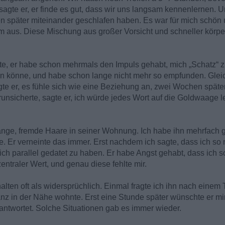
 sagte er, er finde es gut, dass wir uns langsam kennenlernen.
effen später miteinander geschlafen haben. Es war für mich schön u
m aus. Diese Mischung aus großer Vorsicht und schneller körper
agte, er habe schon mehrmals den Impuls gehabt, mich „Schatz“
den könne, und habe schon lange nicht mehr so empfunden. Gleich
te er, es fühle sich wie eine Beziehung an, zwei Wochen später 
unsicherte, sagte er, ich würde jedes Wort auf die Goldwaage 
nge, fremde Haare in seiner Wohnung. Ich habe ihn mehrfach ge
. Er verneinte das immer. Erst nachdem ich sagte, dass ich so
lich parallel gedatet zu haben. Er habe Angst gehabt, dass ich
 zentraler Wert, und genau diese fehlte mir.
alten oft als widersprüchlich. Einmal fragte ich ihn nach einem
anz in der Nähe wohnte. Erst eine Stunde später wünschte er m
antwortet. Solche Situationen gab es immer wieder.