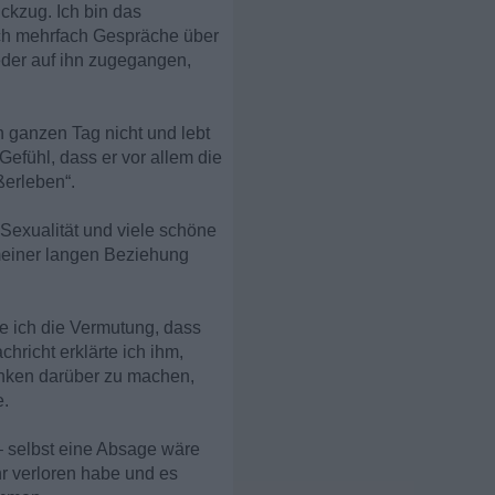
ückzug. Ich bin das
ich mehrfach Gespräche über
eder auf ihn zugegangen,
en ganzen Tag nicht und lebt
Gefühl, dass er vor allem die
ßerleben“.
 Sexualität und viele schöne
 meiner langen Beziehung
te ich die Vermutung, dass
chricht erklärte ich ihm,
anken darüber zu machen,
e.
– selbst eine Absage wäre
hr verloren habe und es