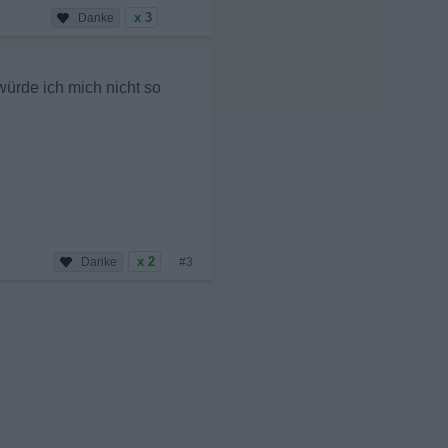
x 3
würde ich mich nicht so
x 2
#3