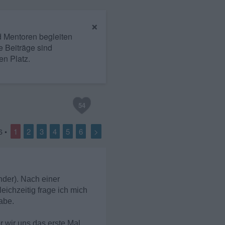
×
nd Mentoren begleiten
e Beiträge sind
en Platz.
54
1
2
3
4
5
6
>
6
•
nder). Nach einer
leichzeitig frage ich mich
abe.
 wir uns das erste Mal