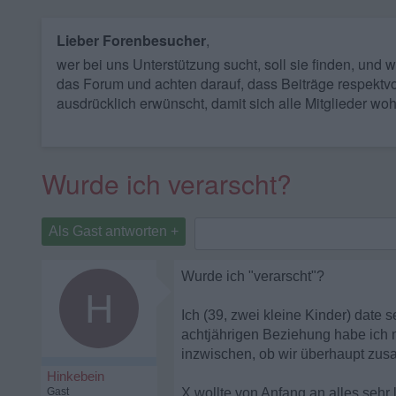
Lieber Forenbesucher
,
wer bei uns Unterstützung sucht, soll sie finden, und
das Forum und achten darauf, dass Beiträge respektvo
ausdrücklich erwünscht, damit sich alle Mitglieder woh
Wurde ich verarscht?
Als Gast antworten +
Wurde ich "verarscht"?
H
Ich (39, zwei kleine Kinder) date 
achtjährigen Beziehung habe ich mic
inzwischen, ob wir überhaupt zus
Hinkebein
Gast
X wollte von Anfang an alles sehr