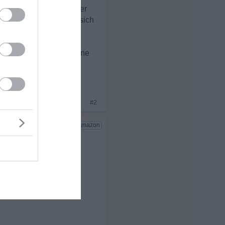
weise dafür sind, dass er
Spießerleben". Er will sich
gestanden hast, noch eine
x 4
#2