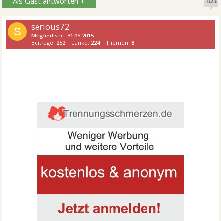
Als Gast antworten +
423
serious72
S
Mitglied
seit:
31.05.2015
Beiträge:
252
Danke:
224
Themen:
8