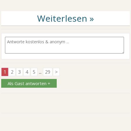
1
2
3
4
5
...
29
>
Als Gast antworten +