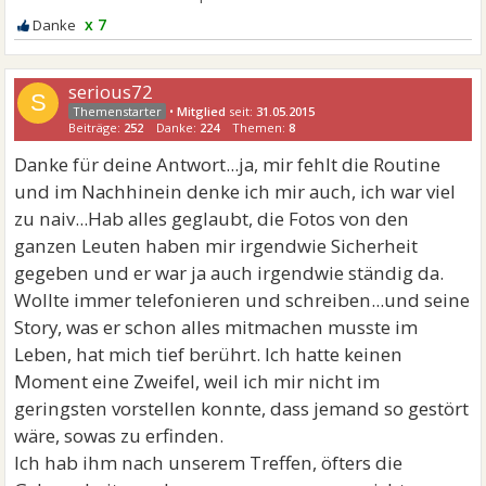
x 7
serious72
S
•
Mitglied
seit:
31.05.2015
Beiträge:
252
Danke:
224
Themen:
8
Danke für deine Antwort...ja, mir fehlt die Routine
und im Nachhinein denke ich mir auch, ich war viel
zu naiv...Hab alles geglaubt, die Fotos von den
ganzen Leuten haben mir irgendwie Sicherheit
gegeben und er war ja auch irgendwie ständig da.
Wollte immer telefonieren und schreiben...und seine
Story, was er schon alles mitmachen musste im
Leben, hat mich tief berührt. Ich hatte keinen
Moment eine Zweifel, weil ich mir nicht im
geringsten vorstellen konnte, dass jemand so gestört
wäre, sowas zu erfinden.
Ich hab ihm nach unserem Treffen, öfters die