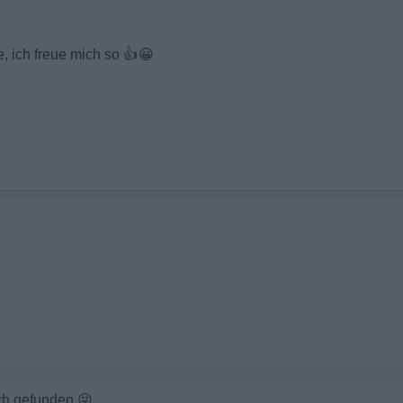
, ich freue mich so
👍😀
ich gefunden
😜