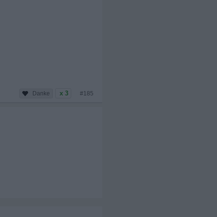
x 3
#185