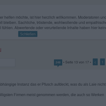
 wer helfen möchte, ist hier herzlich willkommen. Moderatoren u
ll bleiben. Sachliche, tröstende, wohlwollende und empathisch
l fühlen. Abwertende oder verurteilende Inhalte haben hier kein
Schließen
u
<
1
• Seite
13
von
17
•
248
nabhängige Instanz das er Pfusch aufdeckt, was du als Laie nich
 billigsten Firmen meist genommen werden, die auch so Werken