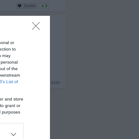
x 3
sonal or
ection to
ou may
 personal
out of the
 downstream
B’s List of
x 1
#183
er and store
to grant or
ed purposes