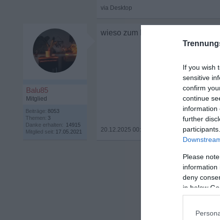
wieso zum Kuckuck wird aus "Laien
Trennung
If you wish 
sensitive in
confirm you
Balu85
continue se
Mitglied
information 
Beiträge:
8053
Themen:
3
further disc
Danke erhalten:
14915
participants
20.12.2025 00:12
•
Mitglied seit:
17.05.2021
Downstream 
Please note
information 
deny consent
in below Go
Persona