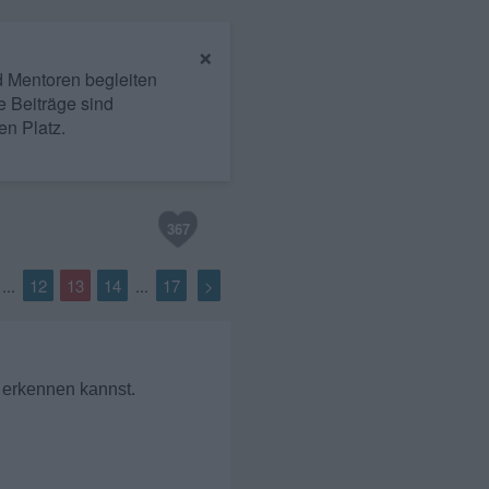
×
nd Mentoren begleiten
e Beiträge sind
en Platz.
367
12
13
14
17
>
...
...
t erkennen kannst.