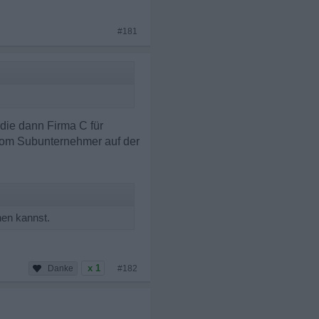
#181
die dann Firma C für
vom Subunternehmer auf der
nen kannst.
x 1
#182