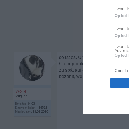
I want t
Opted 
I want t
Opted 
I want 
Advertis
Opted 
so ist es. Unser "Bauleiter" war v
Grundproblem war, dass der Bauträg
zu spät auf die Pfuscherei reagier
Google 
bezahlt, weil es betraf ja nicht n
Wollie
Mitglied
Beiträge:
9403
Danke erhalten:
24512
Mitglied seit:
23.09.2020