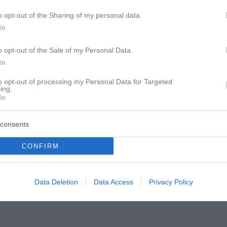
o opt-out of the Sharing of my personal data.
In
o opt-out of the Sale of my Personal Data.
In
to opt-out of processing my Personal Data for Targeted
ing.
In
ieles, aber sicher kein Fachmann bzw. Profi. Das
er, welcher letztendlich hier gebaut hat, viel
t hat. Dies hat er am Ende des Tages teuer
consents
ur unser Haus mit dem Pfusch.
CONFIRM
Data Deletion
Data Access
Privacy Policy