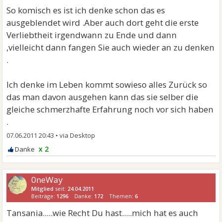
So komisch es ist ich denke schon das es
ausgeblendet wird .Aber auch dort geht die erste
Verliebtheit irgendwann zu Ende und dann
,vielleicht dann fangen Sie auch wieder an zu denken
.
Ich denke im Leben kommt sowieso alles Zurück so
das man davon ausgehen kann das sie selber die
gleiche schmerzhafte Erfahrung noch vor sich haben
.
07.06.2011 20:43
•
x 2
0neWay
Mitglied
seit:
24.04.2011
Beiträge:
1296
Danke:
172
Themen:
6
Tansania.....wie Recht Du hast.....mich hat es auch