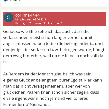
corinna4444
C
Mitglied
seit:
02.06.2011
Beiträge:
32
Danke:
3
Themen:
2
Genauso wie Elfie sehe ich das auch, dass die
verlassenden meist schon länger vorher damit
abgeschlossen haben (oder die betrügenden)... und
der jenige der verlassen bzw. betrogen wurde, hängt
dem ewig hinterher, weil da die liebe ja noch voll da
ist...
Außerdem ist der Mensch glaube ich was sein
eigenes Glück anbelangt ein purer Egoist. klar kann
man das nicht verallgemeinern, aber wer von
glücklichen Paaren knan schon sicher sagen, dass
er/sie irgendwann noch jemand viel tolleres
kennenlernt? Niemand...