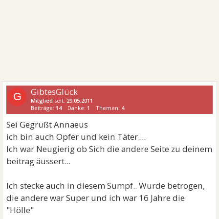
GibtesGlück
G
Mitglied
seit:
29.05.2011
Beiträge:
14
Danke:
1
Themen:
4
Sei Gegrüßt Annaeus
ich bin auch Opfer und kein Täter....
Ich war Neugierig ob Sich die andere Seite zu deinem
beitrag äussert...
Ich stecke auch in diesem Sumpf.. Wurde betrogen,
die andere war Super und ich war 16 Jahre die
"Hölle"