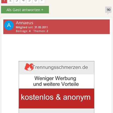
Als Gast antworten +
90
Annaeus
A
Mitglied
seit:
31.05.2011
Beiträge:
4
Themen:
2