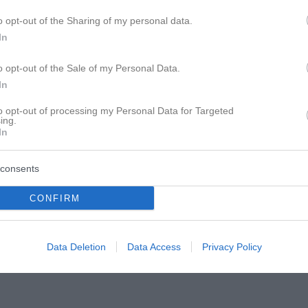
o opt-out of the Sharing of my personal data.
In
o opt-out of the Sale of my Personal Data.
In
to opt-out of processing my Personal Data for Targeted
ing.
In
 Sehr nett von dir, aber nein danke. Dir alles
consents
CONFIRM
Data Deletion
Data Access
Privacy Policy