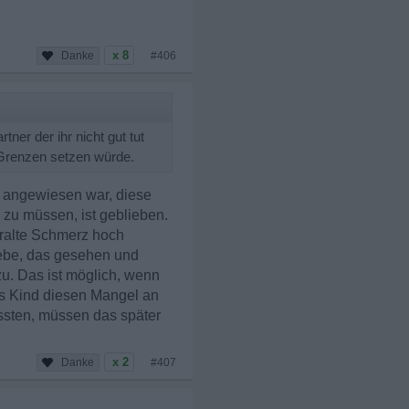
x 8
#406
ner der ihr nicht gut tut
r Grenzen setzen würde.
f angewiesen war, diese
u müssen, ist geblieben.
ralte Schmerz hoch
iebe, das gesehen und
u. Das ist möglich, wenn
s Kind diesen Mangel an
ussten, müssen das später
x 2
#407