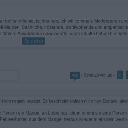
 wer helfen möchte, ist hier herzlich willkommen. Moderatoren u
ll bleiben. Sachliche, tröstende, wohlwollende und empathisch
l fühlen. Abwertende oder verurteilende Inhalte haben hier kein
Schließen
<
• Seite
28
von
28
•
415
t" nicht negativ besetzt. Es beschreibt einfach nur einen Zustand, ein
e Person ein Mangel an Liebe hat , dann nimmt sie eine Person z
iel Fehlverhalten aus dem Mangel heraus wieder allein sein wenn