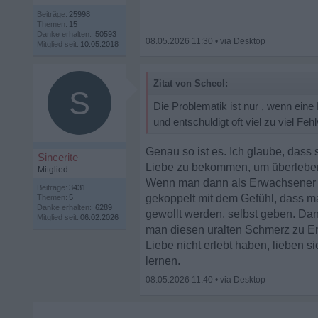
Beiträge:
25998
Themen:
15
Danke erhalten:
50593
08.05.2026 11:30
•
Mitglied seit:
10.05.2018
Zitat von Scheol:
S
Die Problematik ist nur , wenn eine
und entschuldigt oft viel zu viel F
Genau so ist es. Ich glaube, dass
Sincerite
Liebe zu bekommen, um überleben
Mitglied
Wenn man dann als Erwachsener da
Beiträge:
3431
gekoppelt mit dem Gefühl, dass m
Themen:
5
Danke erhalten:
6289
gewollt werden, selbst geben. Dan
Mitglied seit:
06.02.2026
man diesen uralten Schmerz zu E
Liebe nicht erlebt haben, lieben 
lernen.
08.05.2026 11:40
•