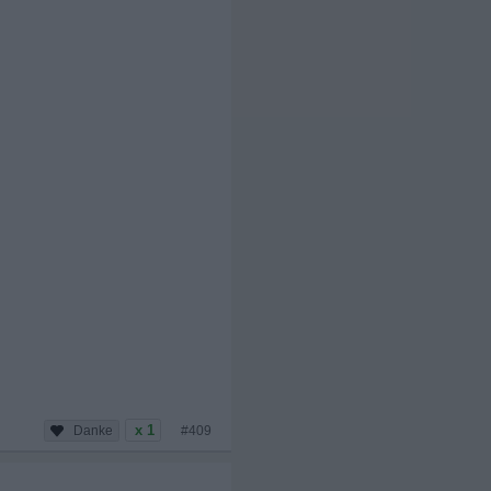
x 1
#409