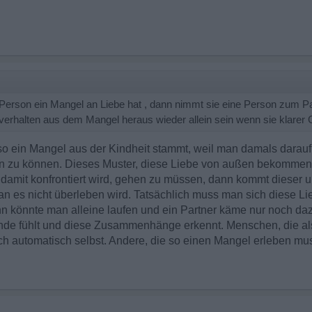
 Person ein Mangel an Liebe hat , dann nimmt sie eine Person zum Part
ehlverhalten aus dem Mangel heraus wieder allein sein wenn sie klare
 so ein Mangel aus der Kindheit stammt, weil man damals darau
 zu können. Dieses Muster, diese Liebe von außen bekommen z
mit konfrontiert wird, gehen zu müssen, dann kommt dieser u
an es nicht überleben wird. Tatsächlich muss man sich diese L
n könnte man alleine laufen und ein Partner käme nur noch daz
nde fühlt und diese Zusammenhänge erkennt. Menschen, die al
sich automatisch selbst. Andere, die so einen Mangel erleben m