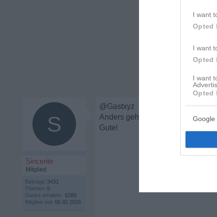
I want t
Opted 
I want t
Opted 
I want 
Advertis
Opted 
@Gastxyz
S
Anders geht es nicht, deshalb hier.
Google 
Gute!
Sincerite
Mitglied
Beiträge:
3431
Themen:
5
Danke erhalten:
6289
Mitglied seit:
06.02.2026