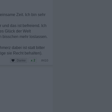
insame Zeit. Ich bin sehr
und das ist befreiend. Ich
es Glück der Welt
in bisschen mehr loslassen.
erz dabei ist statt bitter
möge sie Recht behalten).
x 2
#410