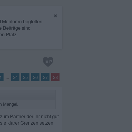
×
nd Mentoren begleiten
e Beiträge sind
en Platz.
1017
1
24
25
26
27
28
...
en Mangel.
um Partner der ihr nicht gut
 sie klarer Grenzen setzen