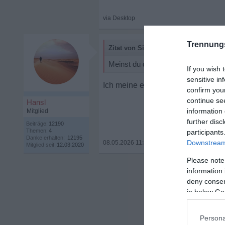
Trennung
Zitat von Sincerite:
Meinst du das jetzt positiv oder neg
If you wish 
sensitive in
Ich meine es so, daß dieser Punkt 
confirm you
continue se
Hansl
information 
Mitglied
further disc
Beiträge:
12190
Themen:
4
participants
Danke erhalten:
12195
Downstream 
08.05.2026 11:46
•
Mitglied seit:
12.03.2020
Please note
information 
deny consent
in below Go
Persona