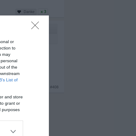
x 3
sonal or
ection to
ou may
 personal
out of the
 downstream
B’s List of
x 1
#408
er and store
to grant or
ed purposes