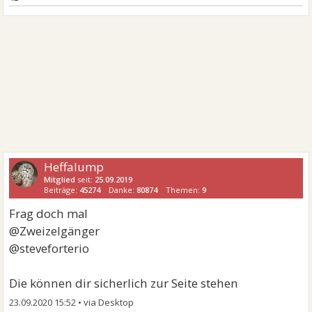
Heffalump
Mitglied
seit:
25.09.2019
Beiträge:
45274
Danke:
80874
Themen:
9
Frag doch mal
@Zweizelgänger
@steveforterio
Die können dir sicherlich zur Seite stehen
23.09.2020 15:52
•