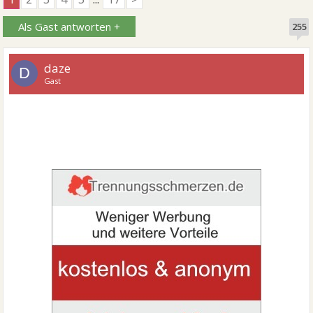
Als Gast antworten +
255
daze
D
Gast