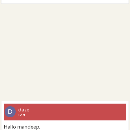
daze
D
Gast
Hallo mandeep,