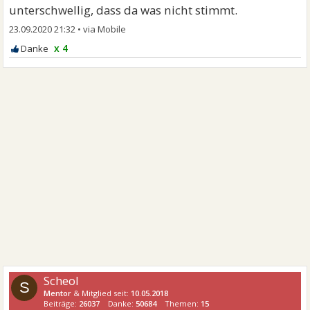
unterschwellig, dass da was nicht stimmt.
23.09.2020 21:32
•
x 4
Scheol
S
Mentor
& Mitglied seit:
10.05.2018
Beiträge:
26037
Danke:
50684
Themen:
15