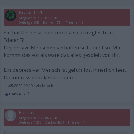
Kranich71
Mitglied
seit:
26.07.2020
Beiträge:
947
Danke:
1784
Themen:
2
Sie hat Depressionen und ist so aktiv gleich zu
"daten"?
Depressive Menschen verhalten sich nicht so. Mir
kommt das vor als wäre das alles gespielt von ihr.
Ein depressiver Mensch ist gefühllos, innerlich leer.
Da interessieren keine andere…
11.05.2022 19:10
•
x 2
Fanta1
Mitglied
seit:
20.06.2018
Beiträge:
1266
Danke:
4869
Themen:
1