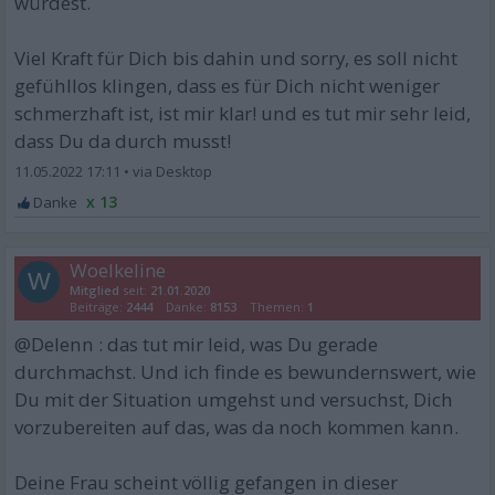
würdest.
Viel Kraft für Dich bis dahin und sorry, es soll nicht
gefühllos klingen, dass es für Dich nicht weniger
schmerzhaft ist, ist mir klar! und es tut mir sehr leid,
dass Du da durch musst!
11.05.2022 17:11
•
x 13
Woelkeline
W
Mitglied
seit:
21.01.2020
Beiträge:
2444
Danke:
8153
Themen:
1
@Delenn : das tut mir leid, was Du gerade
durchmachst. Und ich finde es bewundernswert, wie
Du mit der Situation umgehst und versuchst, Dich
vorzubereiten auf das, was da noch kommen kann.
Deine Frau scheint völlig gefangen in dieser