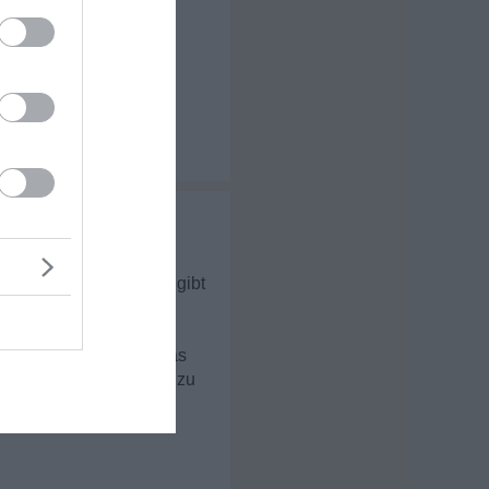
tten uns einfach
ng. Außerdem gab bzw. gibt
wogen. Ewig lang wird das
h damals auch räumlich zu