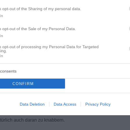
o opt-out of the Sharing of my personal data.
In
o opt-out of the Sale of my Personal Data.
In
to opt-out of processing my Personal Data for Targeted
ing.
In
it hab: ich lebe seit zehn Jahren in einer Eltern-WG. Aber wir ha
consents
e verletzten Gefühle und das ist wie so n Bruder-Schwester Di
ielle Verstrickungen.
CONFIRM
. Es gibt Schöneres, aber für mich/uns haben die Vorteile über
n werden. Rückblickend wäre es vermutlich besser gewesen sic
Data Deletion
Data Access
Privacy Policy
türlich auch daran zu knabbern.