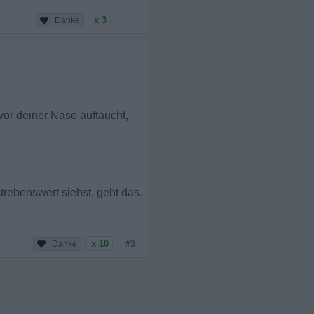
x 3
or deiner Nase auftaucht,
rebenswert siehst, geht das.
x 10
#3