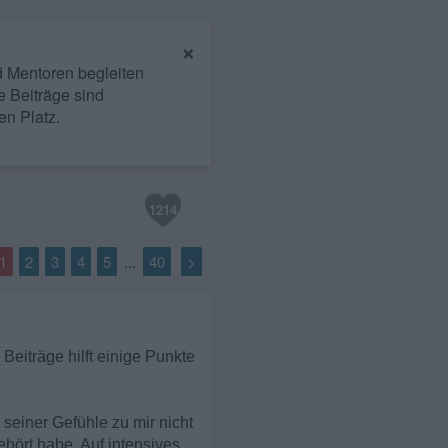
×
nd Mentoren begleiten
e Beiträge sind
en Platz.
1214
1
2
3
4
5
40
>
...
eiträge hilft einige Punkte
 seiner Gefühle zu mir nicht
ehört habe. Auf intensives