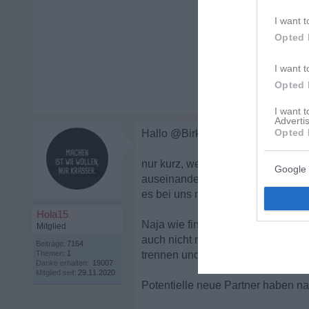
I want t
Opted 
I want t
Opted 
I want 
Advertis
Opted 
Hallo @Birkai,
nur kurz, weil ich gerade wenig Ze
Google 
auseinandergelebt. Da waren kein
es bei uns noch zusätzliche finanz
Hola15
Naja wie finde ich das?! Es ist ok
Mitglied
auch nicht mehr aufrecht erhalte
Beiträge:
7164
Themen:
1
trennen und „frei“ zu sein.
Danke erhalten:
19007
Mitglied seit:
29.11.2020
Potentielle neue Partner haben na