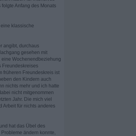
 folgte Anfang des Monats
eine klassische
r angibt, durchaus
 Nachgang gesehen mit
en eine Wochenendbeziehung
s Freundeskreises
m früheren Freundeskreis ist
r neben den Kindern auch
n nichts mehr und ich hatte
 dabei nicht mitgenommen
zten Jahr. Die mich viel
 Arbeit für nichts anderes
und hat das Übel des
ne Probleme ändern konnte,