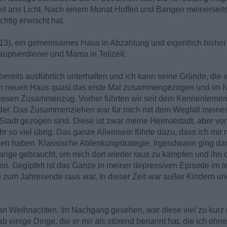
t ans Licht. Nach einem Monat Hoffen und Bangen meinerseits
htig erwischt hat.
3), ein gemeinsames Haus in Abzahlung und eigentlich bisher 
auptverdiener und Mama in Teilzeit.
ereits ausführlich unterhalten und ich kann seine Gründe, die e
n im neuen Haus quasi das erste Mal zusammengezogen und im
iesen Zusammenzug. Vorher führten wir seit dem Kennenlern
nder. Das Zusammenziehen war für mich mit dem Wegfall meine
 Stadt gezogen sind. Diese ist zwar meine Heimatstadt, aber vo
hr so viel übrig. Das ganze Alleinsein führte dazu, dass ich mi
en haben. Klassische Ablenkungstrategie. Irgendwann ging dan
ange gebraucht, um mich dort wieder raus zu kämpfen und ihn
. Gegipfelt ist das Ganze in meiner depressiven Episode im let
ch zum Jahresende raus war. In dieser Zeit war außer Kindern und
an Weihnachten. Im Nachgang gesehen, war diese viel zu kurz 
ab einige Dinge, die er mir als störend benannt hat, die ich oh