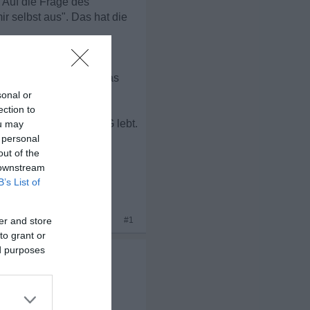
 Auf die Frage des
r selbst aus". Das hat die
ten Rückzugsraum zu
hen im Kopf, wie wir das
sonal or
ection to
ine Elter-/ Familien-WG lebt.
ou may
 personal
out of the
 downstream
B’s List of
x 4
er and store
#1
to grant or
ed purposes