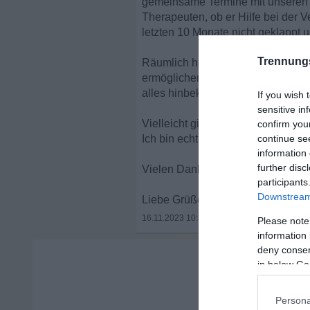
gemeinsame Termine mit unseren Ki
Therapeuten, ob er Hilfe bei der V
letzten 10 Monate nicht geklappt 
Trennung
Räumlich habe wir die Möglichkei
ermöglichen. Also eigentlich ist 
alles hinbekommen wollen, ohne da
If you wish 
sensitive in
Vielleicht gibt es ja jemanden im 
confirm you
Ich bin echt ein wenig ratlos.
continue se
information 
further disc
Vielen Dank für alle die bis hierh
participants
Downstream 
Liebe Grüße
16.11.2023 10:31
•
Please note
information 
deny consent
in below Go
Persona