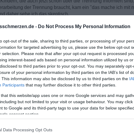
ndern, die auch jetzt schon über die Trennung informiert sind.
erarbeitung der Trennung braucht, kam ein "das mache ich mit mi
und daher sehe ich das skeptisch.
sschmerzen.de -
Do Not Process My Personal Information
t ein weitere Zimmer zu schaffen, um auch jedem seinen priva
alles da. Und trotzdem hab ich gerade nur Knoten und Fragenzeic
s einer auf der Strecke bleibt.
to opt-out of the sale, sharing to third parties, or processing of your per
formation for targeted advertising by us, please use the below opt-out s
Forum, der eine ähnliche Situation erlebt hat oder das Konzept e
r selection. Please note that after your opt-out request is processed y
eing interest-based ads based on personal information utilized by us or
disclosed to third parties prior to your opt-out. You may separately opt-
losure of your personal information by third parties on the IAB’s list of
er gelesen haben.
. This information may also be disclosed by us to third parties on the
IA
Participants
that may further disclose it to other third parties.
 that this website/app uses one or more Google services and may gath
including but not limited to your visit or usage behaviour. You may click 
 to Google and its third-party tags to use your data for below specifi
ogle consent section.
l Data Processing Opt Outs