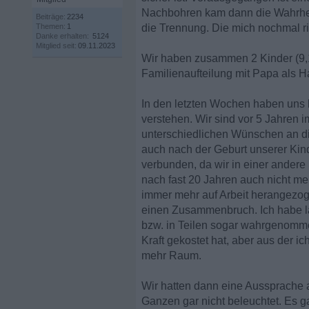
Nachbohren kam dann die Wahrhei
Beiträge:
2234
Themen:
1
die Trennung. Die mich nochmal ric
Danke erhalten:
5124
Mitglied seit:
09.11.2023
Wir haben zusammen 2 Kinder (9,1
Familienaufteilung mit Papa als H
In den letzten Wochen haben uns b
verstehen. Wir sind vor 5 Jahre
unterschiedlichen Wünschen an d
auch nach der Geburt unserer Ki
verbunden, da wir in einer andere
nach fast 20 Jahren auch nicht me
immer mehr auf Arbeit herangezog
einen Zusammenbruch. Ich habe l
bzw. in Teilen sogar wahrgenommen
Kraft gekostet hat, aber aus der i
mehr Raum.
Wir hatten dann eine Aussprache 
Ganzen gar nicht beleuchtet. Es g