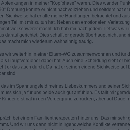
ur Ablenkungen in meiner "Kopfphase" waren. Dies war der Punk
80° Drehung konnte er nicht nachvollziehen und seitdem hat er 
iven Sichtweise hat er alle meine Handlungen betrachtet und a
ingen Teil mit mir zu tun hat. Neben den emotionalen Verletzunge
mal viel schwerer macht. Ich hab mir nach jedem Tief was wir i
rauf gerichtet. Dies schafft er gerade überhaupt nicht und r
. Das macht mich wiederum wahnsinnig traurig.
ss wir weiterhin in einer Eltern-WG zusammenwohnen und für die
 als Hauptverdiener dabei hat. Auch eine Scheidung sieht er b
ieht er das auch durch. Da hat er seinen eigene Sichtweise auf 
ar sind.
ie das im Spannungsfeld meines Liebeskummers und seiner Sich
s muss sich ja für uns beide auch gut anfühlen. Es fällt mir ger
ie Kinder erstmal in den Vordergrund zu rücken, aber auf Dauer m
räch bei einem Familientherapeuten hinter uns. Das mir sehr ge
mmt. Und wir uns dann nicht in irgendwelche Konflikte verrenne