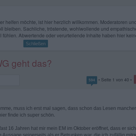
 wer helfen möchte, ist hier herzlich willkommen. Moderatoren u
ll bleiben. Sachliche, tröstende, wohlwollende und empathisch
l fühlen. Abwertende oder verurteilende Inhalte haben hier kein
Schließen
-WG geht das?
• Seite
1
von
40
•
594
omme, muss ich erst mal sagen, dass schon das Lesen mancher B
ier finde ich super schön.
ast 16 Jahren hat mir mein EM im Oktober eröffnet, dass er sich
e Aussage seinerseits als er Betrunken war, die ich zufällig mitg