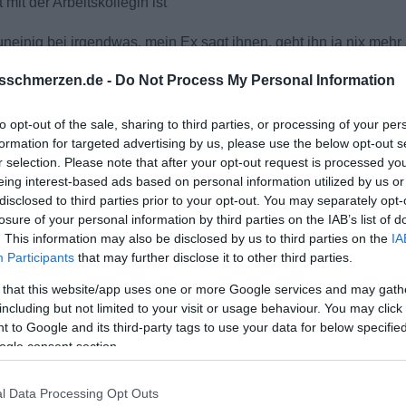
t mit der Arbeitskollegin ist
neinig bei irgendwas. mein Ex sagt ihnen, geht ihn ja nix mehr 
sschmerzen.de -
Do Not Process My Personal Information
Leben
abei, will aber keine Kekse haben (doch er mag Kekse)
to opt-out of the sale, sharing to third parties, or processing of your per
formation for targeted advertising by us, please use the below opt-out s
 null an)
r selection. Please note that after your opt-out request is processed y
mit (anstatt mit uns / mir zu essen)
eing interest-based ads based on personal information utilized by us or
disclosed to third parties prior to your opt-out. You may separately opt-
losure of your personal information by third parties on the IAB’s list of
. This information may also be disclosed by us to third parties on the
IA
Participants
that may further disclose it to other third parties.
er braucht noch einen Fan. mir dagegen tut das alles so unendli
 that this website/app uses one or more Google services and may gath
fach drüber reden, ich komme nicht los obwohl ich keine Chanc
including but not limited to your visit or usage behaviour. You may click 
 to Google and its third-party tags to use your data for below specifi
ogle consent section.
l Data Processing Opt Outs