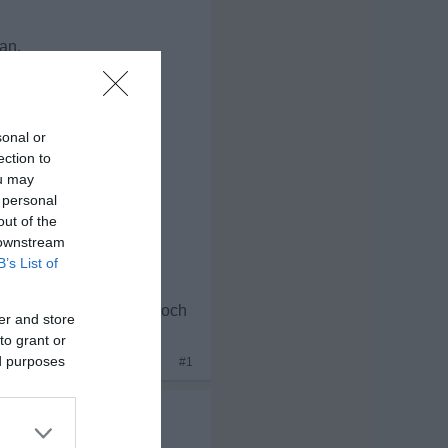
an.
sonal or
ection to
ou may
 personal
out of the
 downstream
B’s List of
ch weh. ihn so nah und doch
er and store
e mehr habe
to grant or
ed purposes
x 1
#1