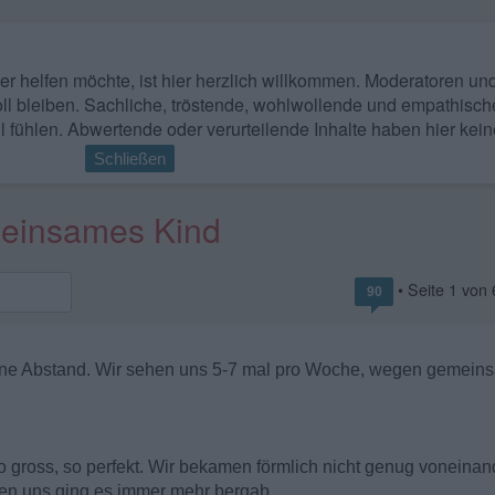
 wer helfen möchte, ist hier herzlich willkommen. Moderatoren u
ll bleiben. Sachliche, tröstende, wohlwollende und empathisch
l fühlen. Abwertende oder verurteilende Inhalte haben hier kein
Schließen
emeinsames Kind
• Seite
1
von
90
hne Abstand. Wir sehen uns 5-7 mal pro Woche, wegen gemein
o gross, so perfekt. Wir bekamen förmlich nicht genug voneina
hen uns ging es immer mehr bergab.