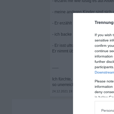
- erzählt mir wie lustig es auf Arbei
- meine anderen Kinder sind sich u
Trennung
- Er erzählt nix mehr aus seinem 
- ich backe mit den Kids, er ist d
If you wish 
sensitive in
- Er isst ultra gerne (sieht man ihm
confirm you
Er nimmt übriges von mir auch mal 
continue se
information 
further disc
participants
-----
Downstream 
Ich fürchte, er hat Mitleid und/od
Please note
so unerreichbar. ich muss da ein
information 
24.12.2021 19:52
•
deny consent
in below Go
Persona