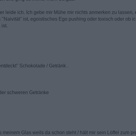
r leide ich. Ich gebe mir Mühe mir nichts anmerken zu lassen, er
 "Naivität" ist, egoistisches Ego pushing oder toxisch oder ob 
ist.
"entdeckt" Schokolade / Getränk .
"
n der schweren Getränke
us meinem Glas weils da schon steht / hält mir sein Löffel zum pr