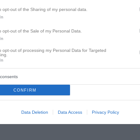
o opt-out of the Sharing of my personal data.
In
o opt-out of the Sale of my Personal Data.
In
to opt-out of processing my Personal Data for Targeted
ing.
In
ehr tägl. sehen. Am Wochenende mal und da dann eventuell auc
consents
 zur Ruhe kommen. Anders gehts nicht. Dich triggert das Verhalte
CONFIRM
Data Deletion
Data Access
Privacy Policy