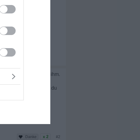
h getrennt...Kind bei ihm.
n täglich, ändern wirst du
x 2
#2