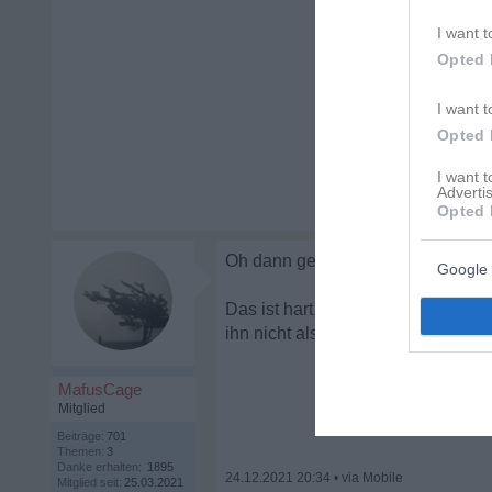
I want t
Opted 
I want t
Opted 
I want 
Advertis
Opted 
Oh dann gewinne Abstand. Nicht m
Google 
Das ist hart, aber damit kannst du
ihn nicht also ab und abgrenzen!
MafusCage
Mitglied
Beiträge:
701
Themen:
3
Danke erhalten:
1895
24.12.2021 20:34
•
Mitglied seit:
25.03.2021