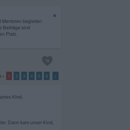
×
nd Mentoren begleiten
e Beiträge sind
en Platz.
76
1
2
3
4
5
6
>
6
•
sames Kind.
nder. Dann kam unser Kind,