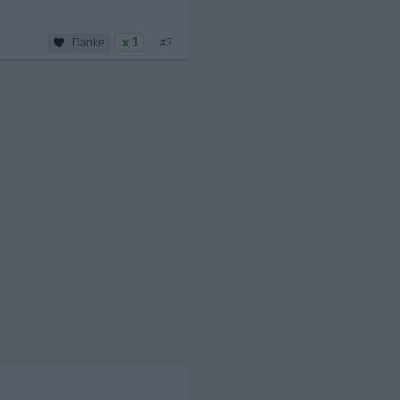
x 1
#3