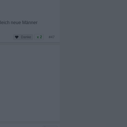
 gleich neue Männer
x 2
#47