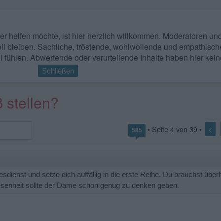
 wer helfen möchte, ist hier herzlich willkommen. Moderatoren u
ll bleiben. Sachliche, tröstende, wohlwollende und empathisch
l fühlen. Abwertende oder verurteilende Inhalte haben hier kein
Schließen
 stellen?
<
• Seite
4
von
39
•
585
esdienst und setze dich auffällig in die erste Reihe. Du brauchst übe
wesenheit sollte der Dame schon genug zu denken geben.