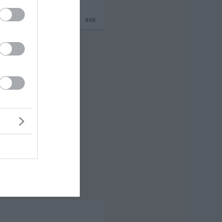
x 3
#48