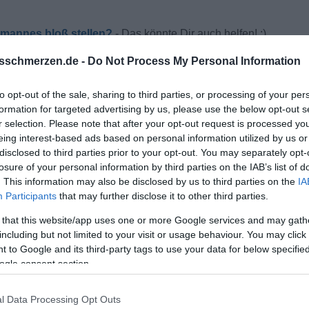
emannes bloß stellen?
sschmerzen.de -
Do Not Process My Personal Information
to opt-out of the sale, sharing to third parties, or processing of your per
formation for targeted advertising by us, please use the below opt-out s
r selection. Please note that after your opt-out request is processed y
eing interest-based ads based on personal information utilized by us or
disclosed to third parties prior to your opt-out. You may separately opt-
losure of your personal information by third parties on the IAB’s list of
. This information may also be disclosed by us to third parties on the
IA
au los gehen. Meinen EM will ich auch nicht wieder haben, aber 
Participants
that may further disclose it to other third parties.
 that this website/app uses one or more Google services and may gath
including but not limited to your visit or usage behaviour. You may click 
 to Google and its third-party tags to use your data for below specifi
ogle consent section.
l Data Processing Opt Outs