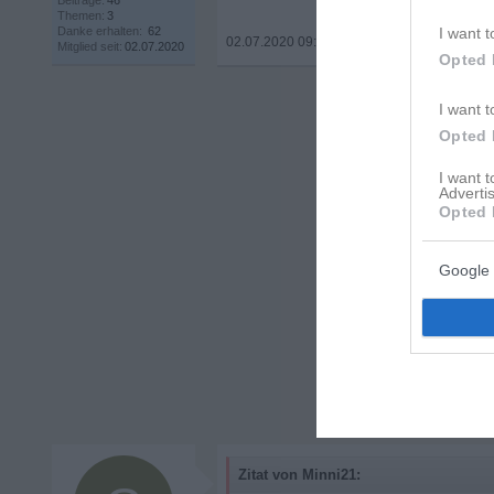
Beiträge:
46
Themen:
3
Danke erhalten:
62
I want t
02.07.2020 09:54
•
Mitglied seit:
02.07.2020
Opted 
I want t
Opted 
I want 
Advertis
Opted 
Google 
Zitat von Minni21: