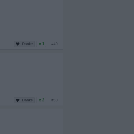
x 1
#49
x 2
#50