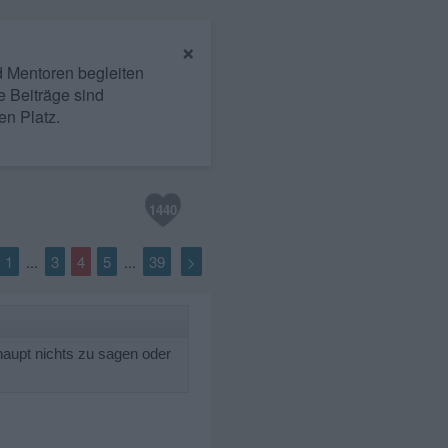
×
nd Mentoren begleiten
e Beiträge sind
en Platz.
1440
1
3
4
5
39
>
...
...
rhaupt nichts zu sagen oder