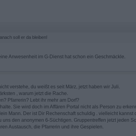
nach soll er da bleiben!
eine Anwesenheit im G-Dienst hat schon ein Geschmäckle.
ht verstehe, du weißt es seit März, jetzt haben wir Juli.
ärksten , warum jetzt die Rache.
n? Pfarrerin? Lebt ihr mehr am Dorf?
halte. Sie wird doch im Affären Portal nicht als Person zu erken
ein Mann. Der ist Dir Rechenschaft schuldig . vielleicht kannst
u uns den anonymen 6-Süchtigen. Gruppentreffen jetzt jeden 
uren Austausch, die Pfarrerin und ihre Gespielen.