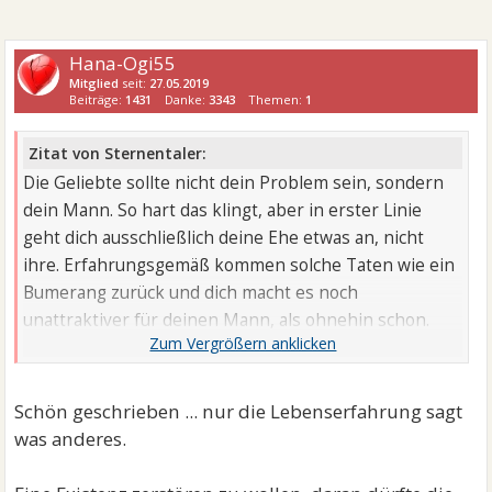
Hana-Ogi55
Mitglied
seit:
27.05.2019
Beiträge:
1431
Danke:
3343
Themen:
1
Zitat von Sternentaler:
Die Geliebte sollte nicht dein Problem sein, sondern
dein Mann. So hart das klingt, aber in erster Linie
geht dich ausschließlich deine Ehe etwas an, nicht
ihre. Erfahrungsgemäß kommen solche Taten wie ein
Bumerang zurück und dich macht es noch
unattraktiver für deinen Mann, als ohnehin schon.
Was sie beruflich macht, ist auch ihr Thema, eine
Existenz zerstören zu wollen, ist regelrecht eine
Hexenjagd und davon solltest du Abstand nehmen-
Schön geschrieben ... nur die Lebenserfahrung sagt
denn auch das kommt auf dich zurück. Ich sage immer,
was anderes.
meine Würde kann mir niemand nehmen und jeder
bekommt irgendwann seine "Strafe", egal, ob ich das