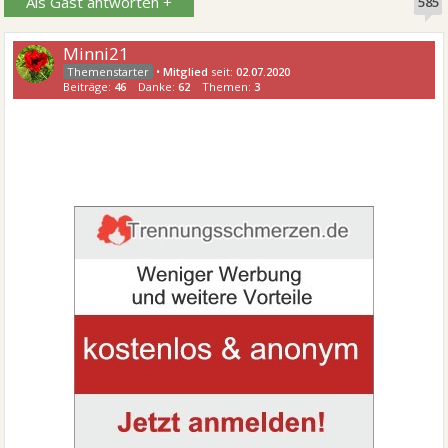
Als Gast antworten +
585
Minni21
•
Mitglied
seit:
02.07.2020
Beiträge:
46
Danke:
62
Themen:
3