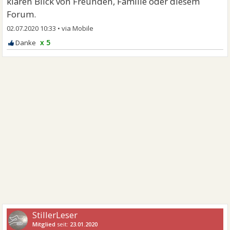
klaren Blick von Freunden, Familie oder diesem
Forum.
02.07.2020 10:33
•
x 5
StillerLeser
Mitglied
seit:
23.01.2020