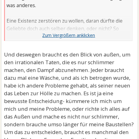
was anderes.
Eine Existenz zerstören zu wollen, daran dürfte die
Geliebte doch auch selber denken, oder nicht? So
ganz ohne ist sie doch auch nicht und sie ist die Dritte
im Bunde, die da nicht hingehören sollte und was ist
mit der Existenz der Ehefrau?
Und deswegen braucht es den Blick von außen, um
den irrationalen Taten, die es nur schlimmer
Klar, ich kann nobel sein und über allen Dingen
machen, den Dampf abzunehmen. Jeder braucht
stehen und einen klaren Kopf behalten und mich auf
dazu mal eine Wäsche, und als ich betrogen wurde,
meine Ehe fokussieren, aber gerade in solchen
habe ich andere Probleme gehabt, als seiner neuen
Ausnahmesituationen handelt nicht jeder nur rational.
das Leben zur Hölle zu machen. Es ist ja eine
Die Emotionen lassen sich schlecht wegreden und
bewusste Entscheidung- kümmere ich mich um
wegdenken.
mich und meine Probleme, oder richte ich alles auf
das Außen und mache es nicht nur schlimmer,
sondern brauche umso länger für meine Baustellen?
Um das zu entscheiden, braucht es manchmal den