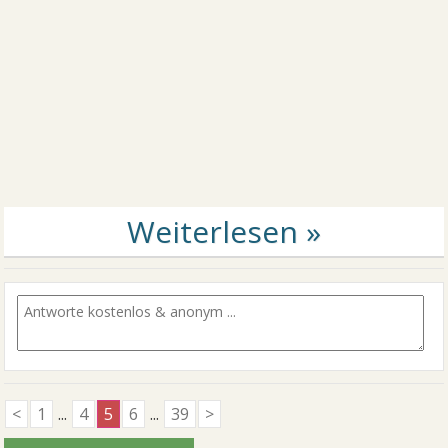
<
1
...
4
5
6
...
39
>