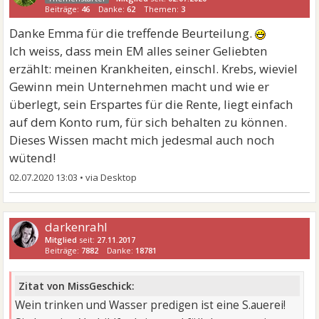
Beiträge:
46
Danke:
62
Themen:
3
Danke Emma für die treffende Beurteilung.
Ich weiss, dass mein EM alles seiner Geliebten
erzählt: meinen Krankheiten, einschl. Krebs, wieviel
Gewinn mein Unternehmen macht und wie er
überlegt, sein Erspartes für die Rente, liegt einfach
auf dem Konto rum, für sich behalten zu können.
Dieses Wissen macht mich jedesmal auch noch
wütend!
02.07.2020 13:03
•
darkenrahl
Mitglied
seit:
27.11.2017
Beiträge:
7882
Danke:
18781
Zitat von MissGeschick:
Wein trinken und Wasser predigen ist eine S.auerei!