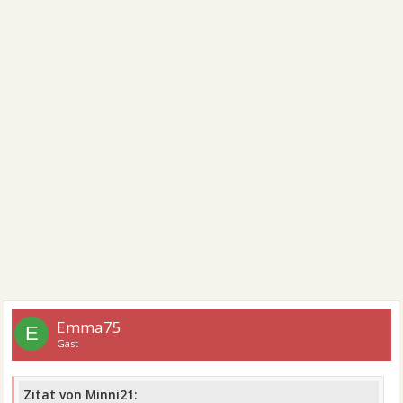
Emma75
E
Gast
Zitat von Minni21: