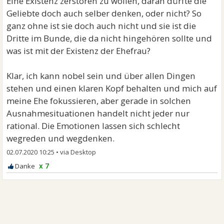
Eine Existenz zerstören zu wollen, daran dürfte die
sehe oder nicht. Begib dich nicht auf so ein Niveau,
Geliebte doch auch selber denken, oder nicht? So
damit machst du nämlich nichts ungeschehen und
ganz ohne ist sie doch auch nicht und sie ist die
disqualifizierst dich am Ende nur selbst.
Dritte im Bunde, die da nicht hingehören sollte und
was ist mit der Existenz der Ehefrau?
Klar, ich kann nobel sein und über allen Dingen
stehen und einen klaren Kopf behalten und mich auf
meine Ehe fokussieren, aber gerade in solchen
Ausnahmesituationen handelt nicht jeder nur
rational. Die Emotionen lassen sich schlecht
wegreden und wegdenken.
02.07.2020 10:25
•
x 7